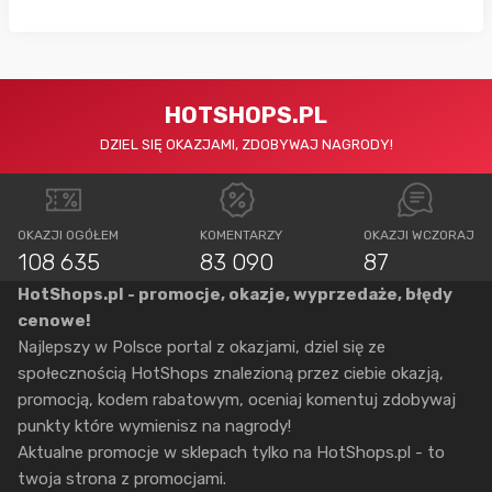
HOTSHOPS.PL
DZIEL SIĘ OKAZJAMI, ZDOBYWAJ NAGRODY!
OKAZJI OGÓŁEM
KOMENTARZY
OKAZJI WCZORAJ
108 635
83 090
87
HotShops.pl - promocje, okazje, wyprzedaże, błędy
cenowe!
Najlepszy w Polsce portal z okazjami, dziel się ze
społecznością HotShops znalezioną przez ciebie okazją,
promocją, kodem rabatowym, oceniaj komentuj zdobywaj
punkty które wymienisz na nagrody!
Aktualne promocje w sklepach tylko na HotShops.pl - to
twoja strona z promocjami.