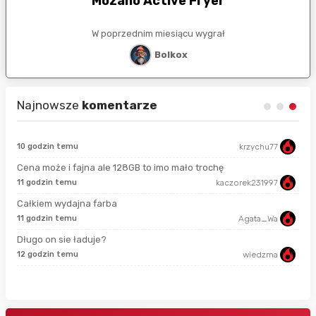
Mozano Active Fryer
W poprzednim miesiącu wygrał
Bolkox
Najnowsze
komentarze
10 godzin temu
krzychu77
sek
Cena może i fajna ale 128GB to imo mało trochę
11 godzin temu
kaczorek231997
min
Całkiem wydajna farba
11 godzin temu
Agata_Wa
3 m
Długo on sie ładuje?
12 godzin temu
wiedzma
5 m