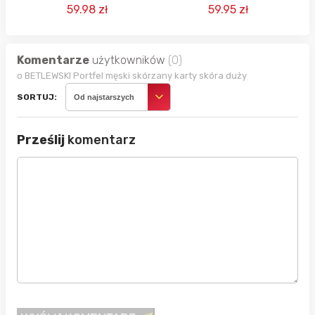
(DARMOWA DOSTAWA -
59.98 zł
59.95 zł
PRIME AMAZON)
Komentarze
użytkowników
(0)
o BETLEWSKI Portfel męski skórzany karty skóra duży
SORTUJ:
Od najstarszych
Prześlij
komentarz