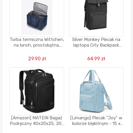
Torba termiczna Wittchen,
Silver Monkey Plecak na
na lunch, prostokątna,
laptopa City Backpack
ciemny granat 7 Litrów
15,6"
29.90 zł
64.99 zł
[Amazon] MATEIN Bagaż
[Limango] Plecak "Joy" w
Podręczny 40x20x25, 20L
kolorze błękitnym - 15 x
Plecak Podróżny
18,5 x 5,5 cm