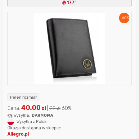
177°
- 60%
Pełen rozmiar
40.00
Cena:
zł
|
99
zł
60%
Wysyłka:
DARMOWA
Wysyłka z Polski
Okazja dostępna w sklepie:
Allegro.pl