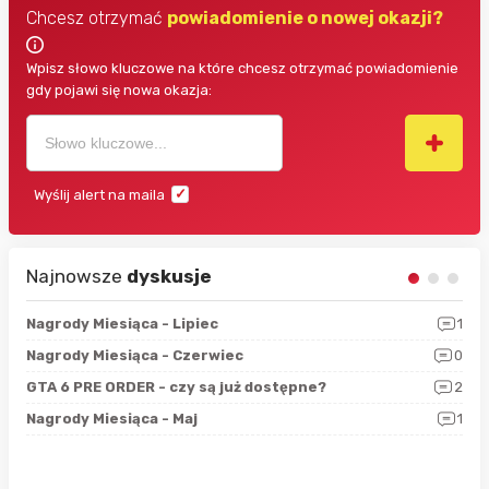
Chcesz otrzymać
powiadomienie o nowej okazji?
Wpisz słowo kluczowe na które chcesz otrzymać powiadomienie
gdy pojawi się nowa okazja:
Wyślij alert na maila
Najnowsze
dyskusje
3
Nagrody Miesiąca - Lipiec
1
RAN
5
Nagrody Miesiąca - Czerwiec
0
Zno
4
GTA 6 PRE ORDER - czy są już dostępne?
2
Nag
0
Nagrody Miesiąca - Maj
1
Rap