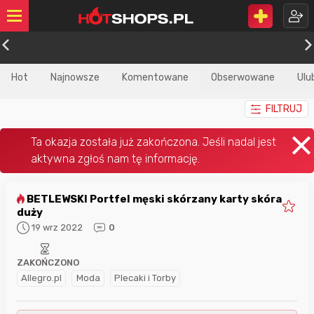
Hot
Najnowsze
Komentowane
Obserwowane
Ulu
FILTRUJ
BETLEWSKI Portfel męski skórzany karty skóra
duży
19 wrz 2022
0
ZAKOŃCZONO
Allegro.pl
Moda
Plecaki i Torby