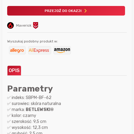
PRZEJDŹ DO OKAZJI
Maverick
Wyszukaj podobny produkt w:
OPIS
Parametry
✅ indeks: SBPM-BF-62
✅ surowiec: skóra naturalna
✅ marka:
BETLEWSKI®
✅ kolor: czarny
✅ szerokość: 9,5 cm
✅ wysokość: 12,3 cm
✅ grubość: 2,5 cm