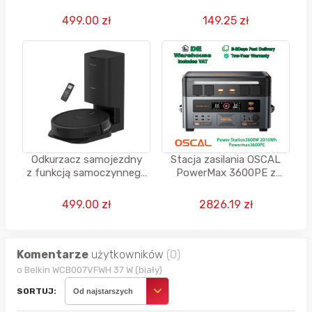
automatycznego
20V, poj. 8Ah (przy
opróżniania pojemnika
zakupie 2 sztuk)
499.00 zł
149.25 zł
Odkurzacz samojezdny
Stacja zasilania OSCAL
z funkcją samoczynnego
PowerMax 3600PE z
opróżniania 2600 mAh 150
ulepszonymi parametrami
min 270 ml + 3 L
499.00 zł
2826.19 zł
Komentarze
użytkowników
(0)
o Belkin WCB007VFWH 37 W (biały)
SORTUJ:
Od najstarszych