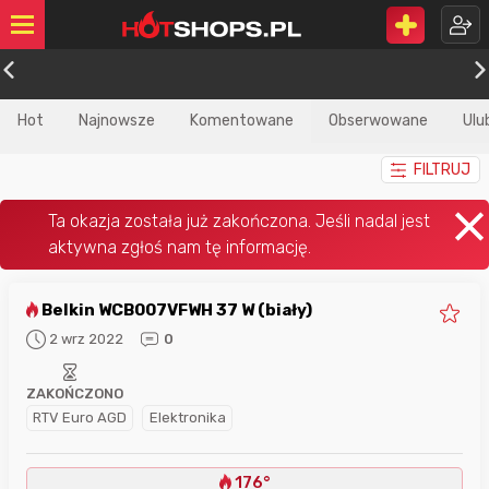
Hot
Najnowsze
Komentowane
Obserwowane
Ulu
FILTRUJ
Belkin WCB007VFWH 37 W (biały)
2 wrz 2022
0
ZAKOŃCZONO
RTV Euro AGD
Elektronika
176°