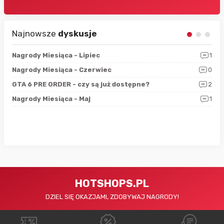
Najnowsze
dyskusje
3
Nagrody Miesiąca - Lipiec
1
RAN
5
Nagrody Miesiąca - Czerwiec
0
Zno
4
GTA 6 PRE ORDER - czy są już dostępne?
2
Nag
0
Nagrody Miesiąca - Maj
1
Rap
HOTSHOPS.PL
DZIEL SIĘ OKAZJAMI, ZDOBYWAJ NAGRODY!