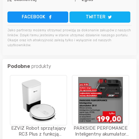
FACEBOOK
TWITTER
Jako partnerzy możemy otrzymać prowizję za dokonanie zakupów z naszych
linków. Dzięki temu jesteśmy w stanie utrzymać działanie naszego portalu.
Okazje oraz ich atrakcyjność zależą tylko i wyłącznie od naszych
użytkowników.
Podobne
produkty
EZVIZ Robot sprzątający
PARKSIDE PERFOMANCE
RC3 Plus z funkcją
Inteligentny akumulator