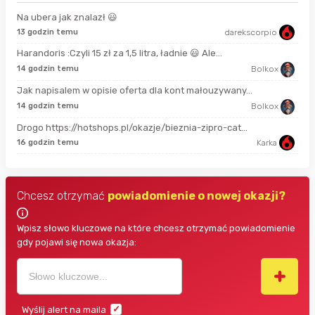
Na ubera jak znalazł 😃
13 godzin temu
darekscorpio
18 
Harandoris :Czyli 15 zł za 1,5 litra, ładnie 😃 Ale...
god
14 godzin temu
Bolkox
Jak napisalem w opisie oferta dla kont małouzywany...
9 g
14 godzin temu
Bolkox
Drogo https://hotshops.pl/okazje/bieznia-zipro-cat...
9 g
16 godzin temu
Karka
Chcesz otrzymać
powiadomienie o nowej okazji?
Wpisz słowo kluczowe na które chcesz otrzymać powiadomienie
gdy pojawi się nowa okazja:
Wyślij alert na maila