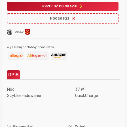
PRZEJDŹ DO OKAZJI
HD020922
Visax
Wyszukaj podobny produkt w:
OPIS
Moc
37 W
Szybkie ładowanie
QuickCharge
Skomentuj
Zgłoś