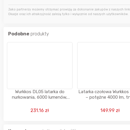
2 godziny temu
dzoker
Jako partnerzy możemy otrzymać prowizję za dokonanie zakupów z naszych linkó
Okazje oraz ich atrakcyjność zależą tylko i wyłącznie od naszych użytkowników.
2 godziny temu
Harandoris
Podobne
produkty
2 godziny temu
Harandoris
Wurkkos DL05 latarka do
Latarka czołowa Wurkko
nurkowania, 6000 lumenów,
– potężne 4000 lm, t
zasięg 274 m
skupiony / rozproszon
czerwony, USB-C, akumu
231.16 zł
149.99 zł
5000 mAh