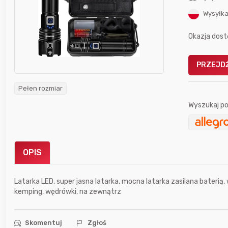
Wysyłka
Okazja dost
PRZEJDŹ
Gofrownica GÖTZE & JENSEN
a beztłuszczowa
DW900 1600W
Pełen rozmiar
Active Fryer
Wyszukaj po
im miesiącu wygrał
Bolkox
OPIS
Latarka LED, super jasna latarka, mocna latarka zasilana baterią
kemping, wędrówki, na zewnątrz
2 godziny temu
Rozmaryn
Skomentuj
Zgłoś