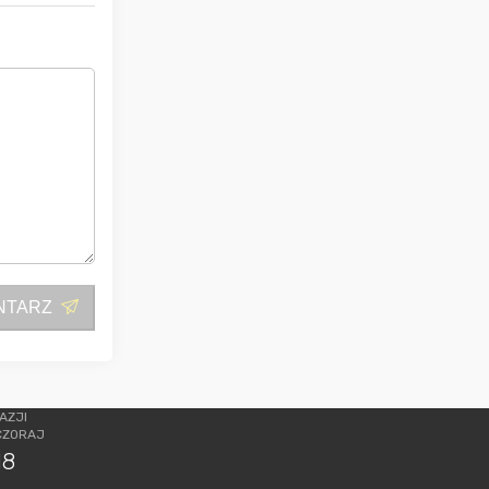
NTARZ
AZJI
CZORAJ
18