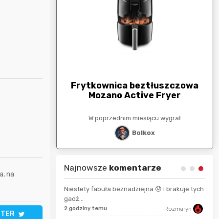
arunkowa
G
250zł
Frytkownica beztłuszczowa
Mozano Active Fryer
esiącu wygrał
W poprzednim miesiącu wygrał
stat
Bolkox
Najnowsze
komentarze
a, na
Niestety fabuła beznadziejna 😞 i brakuje tych
gadż...
Qwarrttet
8 se
2 godziny temu
Rozmaryn
TTER