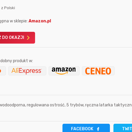
 z Polski
ępna w sklepie:
Amazon.pl
 DO OKAZJI
Karta podarunkowa
Karta pod
Allegro 150zł
Amazon 
dobny produkt w:
W poprzednim mi
Le
, wodoodporna, regulowana ostrość, 5 trybów, ręczna latarka taktyczn
8 sekund temu
hanysbo
20 minut temu
FACEBOOK
TWI