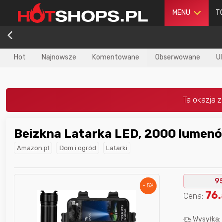
MENU
T
Hot
Najnowsze
Komentowane
Obserwowane
U
Beizkna Latarka LED, 2000 lumen
dla
najlepszego
Nagroda dla
najlepszego
Amazon.pl
Dom i ogród
Latarki
ika
w poprzednim
użytkownika
w tym miesiącu:
iesiącu:
9
- 5%
76.
Cena:
Wysyłka