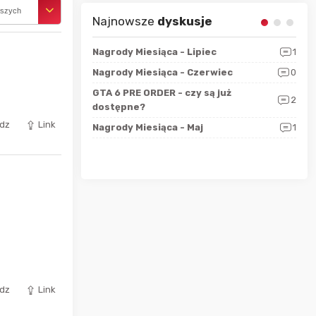
rszych
Najnowsze
dyskusje
sza?
3
Nagrody Miesiąca - Lipiec
1
RAN
 logicznie
Nagrody Miesiąca - Czerwiec
0
Zno
5
ALL
GTA 6 PRE ORDER - czy są już
2
4
dostępne?
Nag
dz
Link
rzec
0
Nagrody Miesiąca - Maj
1
Rapo
Hot
dz
Link