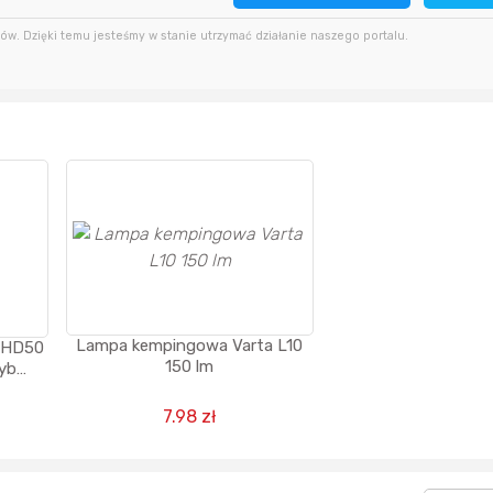
58 sekund temu
USSAgent
47 minut temu
w. Dzięki temu jesteśmy w stanie utrzymać działanie naszego portalu.
minutę temu
adrian11
godzinę temu
19 minut temu
Zgred
2 godziny temu
Lampa kempingowa Varta L10
s HD50
150 lm
ryb
y /
lator
7.98 zł