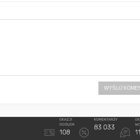
WYŚLIJ KOME
OKAZJI
KOMENTARZY
OK
OGÓŁEM
W
83 033
108
1