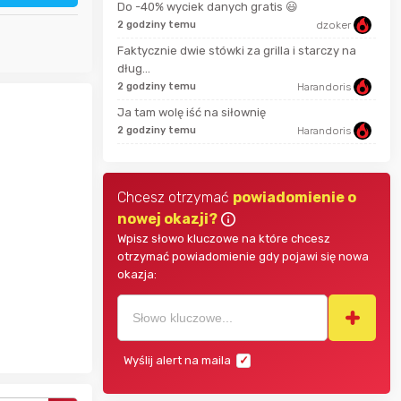
Do -40% wyciek danych gratis 😃
58 s
blowek3
2 godziny temu
dzoker
Faktycznie dwie stówki za grilla i starczy na
minu
dług...
mariolawiki1
2 godziny temu
Harandoris
19 m
Ja tam wolę iść na siłownię
natalok
2 godziny temu
Harandoris
Chcesz otrzymać
powiadomienie o
nowej okazji?
Wpisz słowo kluczowe na które chcesz
otrzymać powiadomienie gdy pojawi się nowa
okazja:
Wyślij alert na maila