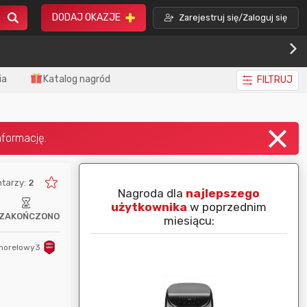
DODAJ OKAZJE
Zarejestruj się/Zaloguj się
ia
Katalog nagród
FILTRUJ
tarzy:
2
piej ocenianą
Nagroda dla
najlepszego
nim miesiącu:
użytkownika
w poprzednim
ZAKOŃCZONO
miesiącu:
morelowy3