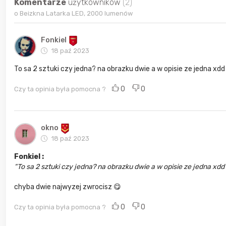
Komentarze
użytkowników
(2)
o Beizkna Latarka LED, 2000 lumenów
Fonkiel
18 paź 2023
To sa 2 sztuki czy jedna? na obrazku dwie a w opisie ze jedna xdd
0
0
Czy ta opinia była pomocna ?
okno
18 paź 2023
Fonkiel :
To sa 2 sztuki czy jedna? na obrazku dwie a w opisie ze jedna xdd
chyba dwie najwyzej zwrocisz 😋
0
0
Czy ta opinia była pomocna ?