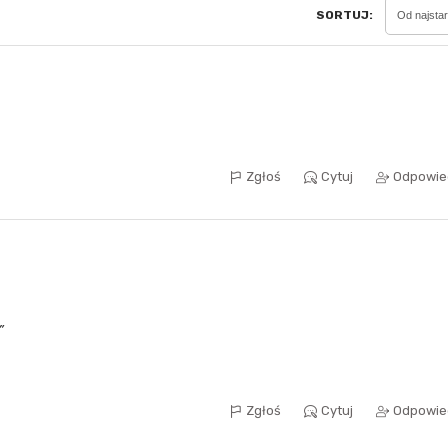
SORTUJ:
Od najsta
Sferis - czemu odstra
Czy moze ktos to jakos
wytłumaczyc.
Katalog nagród
Zgłoś
Cytuj
Odpowie
Nagrody Miesiąca - Ma
Zgłoś
Cytuj
Odpowie