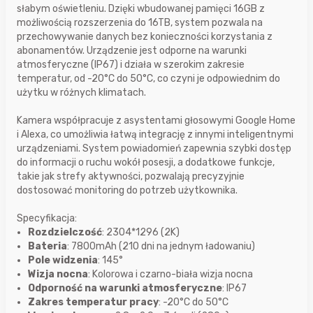
słabym oświetleniu. Dzięki wbudowanej pamięci 16GB z
możliwością rozszerzenia do 16TB, system pozwala na
przechowywanie danych bez konieczności korzystania z
abonamentów. Urządzenie jest odporne na warunki
atmosferyczne (IP67) i działa w szerokim zakresie
temperatur, od -20°C do 50°C, co czyni je odpowiednim do
użytku w różnych klimatach.
Kamera współpracuje z asystentami głosowymi Google Home
i Alexa, co umożliwia łatwą integrację z innymi inteligentnymi
urządzeniami. System powiadomień zapewnia szybki dostęp
do informacji o ruchu wokół posesji, a dodatkowe funkcje,
takie jak strefy aktywności, pozwalają precyzyjnie
dostosować monitoring do potrzeb użytkownika.
Specyfikacja:
Rozdzielczość
: 2304*1296 (2K)
Bateria
: 7800mAh (210 dni na jednym ładowaniu)
Pole widzenia
: 145°
Wizja nocna
: Kolorowa i czarno-biała wizja nocna
Odporność na warunki atmosferyczne
: IP67
Zakres temperatur pracy
: -20°C do 50°C