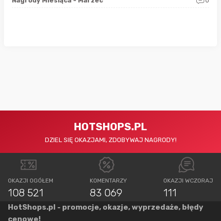
1
Nagrody Miesiąca - Marzec
0
Nag
HOTSHOPS.PL
DZIEL SIĘ OKAZJAMI, ZDOBYWAJ NAGRODY!
OKAZJI OGÓŁEM
KOMENTARZY
OKAZJI WCZORAJ
108 521
83 069
111
HotShops.pl - promocje, okazje, wyprzedaże, błędy
cenowe!