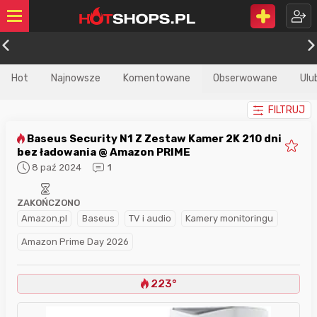
Hot
Najnowsze
Komentowane
Obserwowane
Ulu
FILTRUJ
Baseus Security N1 Z Zestaw Kamer 2K 210 dni
bez ładowania @ Amazon PRIME
8 paź 2024
1
ZAKOŃCZONO
Amazon.pl
Baseus
TV i audio
Kamery monitoringu
Amazon Prime Day 2026
223°