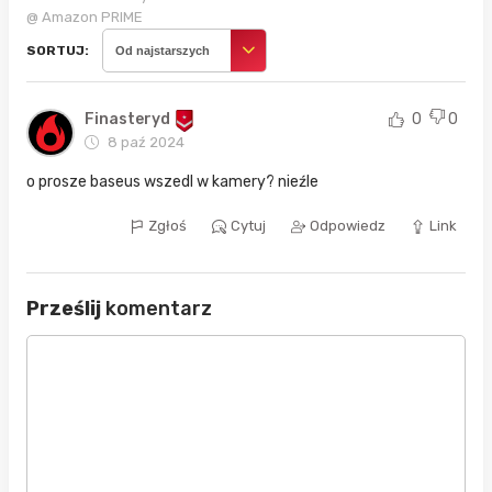
@ Amazon PRIME
SORTUJ:
Od najstarszych
Finasteryd
0
0
8 paź 2024
o prosze baseus wszedl w kamery? nieźle
Zgłoś
Cytuj
Odpowiedz
Link
Prześlij
komentarz