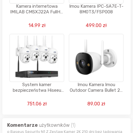
Kamera internetowa
Imou Kamera IPC-SA7E-T-
IMILAB CMSXJ22A FullHD
8M0T3/FSP008
1080p
14.99 zł
499.00 zł
System kamer
Imou Kamera Imou
bezpieczeństwa Hiseeu
Outdoor Camera Bullet 2E
Wideorejestrator Sieciowy
5MP
10CH wideo HD 5MP WiFi
751.06 zł
89.00 zł
24GHz dwukierunkowe
audio
Komentarze
użytkowników
(1)
o Baseus Security N1 Z Zestaw Kamer 2K 210 dni bez ładowania