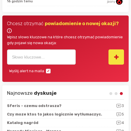
7 g
16 godzin temu
jasny
Chcesz otrzymać
powiadomienie o nowej okazji?
Wpisz słowo kluczowe na które chcesz otrzymać powiadomienie
gdy pojawi się nowa okazja:
Wyślij alert na maila
Najnowsze
dyskusje
5
Sferis - czemu odstrasza?
3
Nag
3
Czy moze ktos to jakos logicznie wytłumaczyc.
5
Nag
2
Katalog nagród
4
GTA