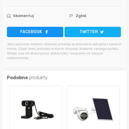
Skomentuj
Zgłoś
FACEBOOK
TWITTER
Jako partnerzy możemy otrzymać prowizję za dokonanie zakupów z naszych
linków. Dzięki temu jesteśmy w stanie utrzymać działanie naszego portalu.
Okazje oraz ich atrakcyjność zależą tylko i wyłącznie od naszych
użytkowników.
Podobne
produkty