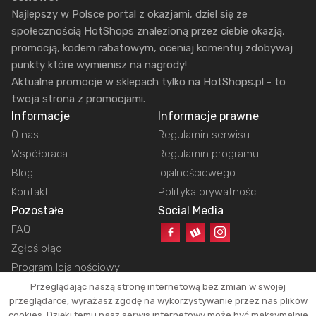
Najlepszy w Polsce portal z okazjami, dziel się ze
społecznością HotShops znalezioną przez ciebie okazją,
promocją, kodem rabatowym, oceniaj komentuj zdobywaj
punkty które wymienisz na nagrody!
Aktualne promocje w sklepach tylko na HotShops.pl - to
twoja strona z promocjami.
Informacje
Informacje prawne
O nas
Regulamin serwisu
Współpraca
Regulamin programu
Blog
lojalnościowego
Kontakt
Polityka prywatności
Pozostałe
Social Media
FAQ
Zgłoś błąd
Program lojalnościowy
Przeglądając naszą stronę internetową bez zmian w swojej
przeglądarce, wyrażasz zgodę na wykorzystywanie przez nas plików
cookies. Dzięki temu nasz serwis internetowy może być maksymalnie