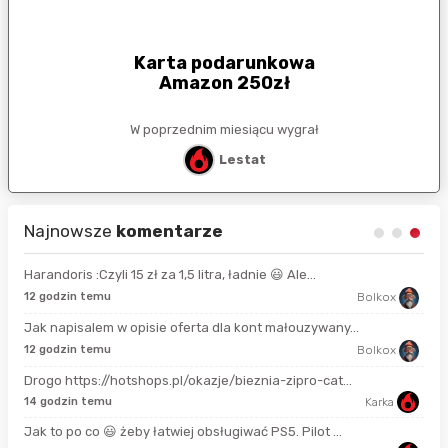
Frytkownica beztłuszczowa
Mozano Active Fryer
W poprzednim miesiącu wygrał
Bolkox
Najnowsze
komentarze
Harandoris :Czyli 15 zł za 1,5 litra, ładnie 😃 Ale...
17 
12 godzin temu
Bolkox
Jak napisalem w opisie oferta dla kont małouzywany...
7 g
12 godzin temu
Bolkox
Drogo https://hotshops.pl/okazje/bieznia-zipro-cat...
7 g
14 godzin temu
Karka
Jak to po co 😃 żeby łatwiej obsługiwać PS5. Pilot ...