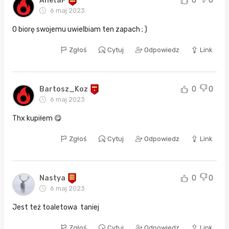
AnetaP
0
0
6 maj 2023
O biorę swojemu uwielbiam ten zapach ; )
Zgłoś
Cytuj
Odpowiedz
Link
Bartosz_Koz
0
0
6 maj 2023
Thx kupiłem 😋
Zgłoś
Cytuj
Odpowiedz
Link
Nastya
0
0
6 maj 2023
Jest też toaletowa taniej
Zgłoś
Cytuj
Odpowiedz
Link