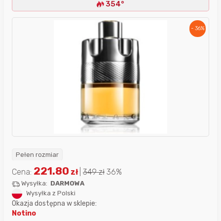
354°
- 36%
Pełen rozmiar
221.80
Cena:
zł
|
349
zł
36%
Wysyłka:
DARMOWA
Wysyłka z Polski
Okazja dostępna w sklepie:
Notino