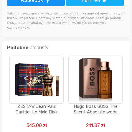
FACEBOOK
TWITTER
Jako partnerzy możemy otrzymać prowizję za dokonanie zakupów z naszych
linków. Dzięki temu jesteśmy w stanie utrzymać działanie naszego portalu.
Okazje oraz ich atrakcyjność zależą tylko i wyłącznie od naszych
użytkowników.
Podobne
produkty
ZESTAW Jean Paul
Hugo Boss BOSS The
Gaultier Le Male Elixir
Scent Absolute woda
perfumy dla mężczyzn
perfumowana dla
200 ML + 10 ML
mężczyzn, 100 ML
545.00 zł
211.87 zł