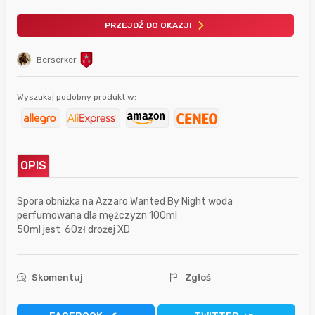
PRZEJDŹ DO OKAZJI
Berserker
Wyszukaj podobny produkt w:
OPIS
Spora obniżka na Azzaro Wanted By Night woda
perfumowana dla mężczyzn 100ml
50ml jest 60zł drożej XD
Skomentuj
Zgłoś