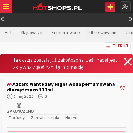
Hot
Najnowsze
Komentowane
Obserwowane
Ulu
FILTRUJ
Azzaro Wanted By Night woda perfumowana
dla mężczyzn 100ml
6 maj 2023
3
ZAKOŃCZONO
Perfumy
Zdrowie i uroda
Notino