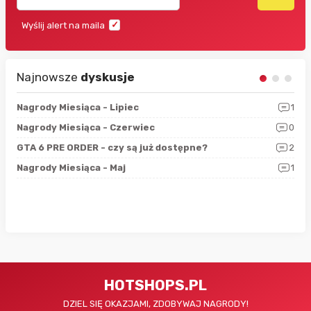
Wyślij alert na maila
Najnowsze
dyskusje
3
Nagrody Miesiąca - Lipiec
1
RAN
5
Nagrody Miesiąca - Czerwiec
0
Zno
4
GTA 6 PRE ORDER - czy są już dostępne?
2
Nag
0
Nagrody Miesiąca - Maj
1
Rap
HOTSHOPS.PL
DZIEL SIĘ OKAZJAMI, ZDOBYWAJ NAGRODY!