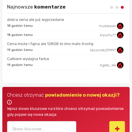
Najnowsze
komentarze
dobra cena ale już wyprzedane
18 godzin temu
trudlewski
50 
18 godzin temu
krzychu77
7 g
Cena może i fajna ale 128GB to imo mało trochę
19 godzin temu
kaczorek231997
7 g
Całkiem wydajna farba
19 godzin temu
Agata_Wa
7 g
Chcesz otrzymać
powiadomienie o nowej okazji?
Wpisz słowo kluczowe na które chcesz otrzymać powiadomienie
gdy pojawi się nowa okazja: