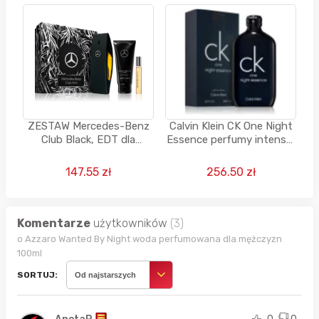
ZESTAW Mercedes-Benz
Calvin Klein CK One Night
Club Black, EDT dla
Essence perfumy intense,
mężczyzn 100 ML + EDT
200 ML + Try It First
10 ML + Żel pod prysznic
147.55 zł
256.50 zł
100 ML
Komentarze
użytkowników
(3)
o Azzaro Wanted By Night woda perfumowana dla mężczyzn
100ml
SORTUJ:
Od najstarszych