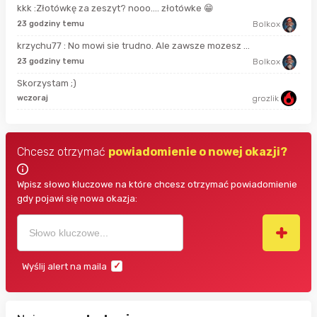
kkk :Złotówkę za zeszyt? nooo…. złotówke 😁
6 g
23 godziny temu
Bolkox
krzychu77 : No mowi sie trudno. Ale zawsze mozesz ...
9 g
23 godziny temu
Bolkox
Skorzystam ;)
9 g
wczoraj
grozlik
Chcesz otrzymać
powiadomienie o nowej okazji?
Wpisz słowo kluczowe na które chcesz otrzymać powiadomienie
gdy pojawi się nowa okazja:
Wyślij alert na maila