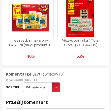
Wszystkie makarony
Wszystkie jajka "Moja
PASTINI (drugi produkt za
Kurka" (2+1 GRATIS)
1 PLN)
40%
33%
Komentarze
użytkowników
(0)
o Awokado Hass 1+1
SORTUJ:
Od najstarszych
Prześlij
komentarz