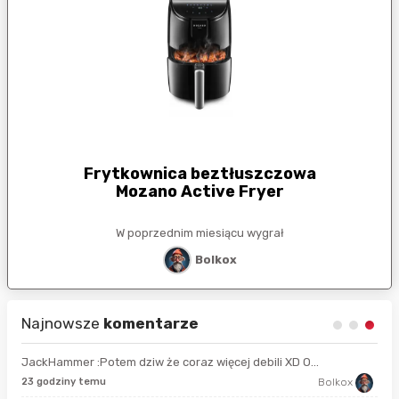
Frytkownica beztłuszczowa
Mozano Active Fryer
W poprzednim miesiącu wygrał
Bolkox
Najnowsze
komentarze
JackHammer :Potem dziw że coraz więcej debili XD O...
21 
23 godziny temu
Bolkox