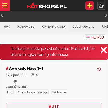
Hot
Najnowsze
Komentowane
Obserwowane
Ulu
FILTRUJ
Awokado Hass 1+1
7 paź 2022
0
ZAKOŃCZONO
Lidl
Artykuły spożywcze
Jedzenie
211°