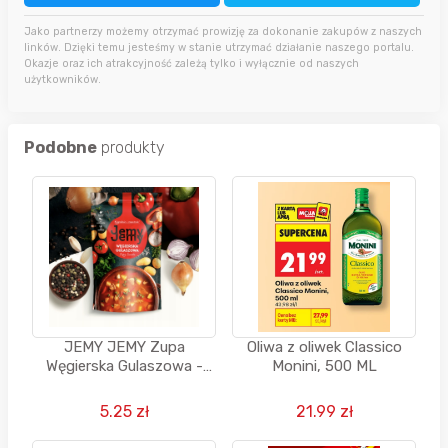
Jako partnerzy możemy otrzymać prowizję za dokonanie zakupów z naszych
linków. Dzięki temu jesteśmy w stanie utrzymać działanie naszego portalu.
Okazje oraz ich atrakcyjność zależą tylko i wyłącznie od naszych
użytkowników.
Podobne
produkty
JEMY JEMY Zupa
Oliwa z oliwek Classico
Węgierska Gulaszowa -
Monini, 500 ML
PROFI - 400g - od Eko-
kwadrans
5.25 zł
21.99 zł