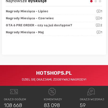
Najnowsze
dyskusje
3
Nagrody Miesiąca - Lipiec
1
RAN
5
Nagrody Miesiąca - Czerwiec
0
Zno
4
GTA 6 PRE ORDER - czy są już dostępne?
2
Nag
0
Nagrody Miesiąca - Maj
1
Rap
HOTSHOPS.PL
DZIEL SIĘ OKAZJAMI, ZDOBYWAJ NAGRODY!
OKAZJI OGÓŁEM
KOMENTARZY
OKAZJI WCZORAJ
108 668
83 098
59