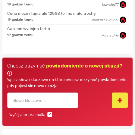
18 godzin temu
krzychu77
7 g
Cena może i fajna ale 128GB to imo mało trochę
19 godzin temu
kaczorek231997
7 g
Całkiem wydajna farba
19 godzin temu
Agata_Wa
7 g
Chcesz otrzymać
powiadomienie o nowej okazji?
Wpisz słowo kluczowe na które chcesz otrzymać powiadomienie
gdy pojawi się nowa okazja:
Wyślij alert na maila