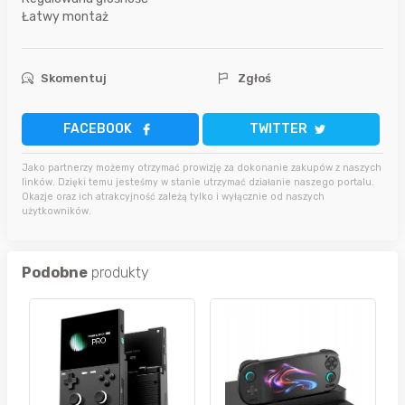
Łatwy montaż
Skomentuj
Zgłoś
FACEBOOK
TWITTER
Jako partnerzy możemy otrzymać prowizję za dokonanie zakupów z naszych
linków. Dzięki temu jesteśmy w stanie utrzymać działanie naszego portalu.
Okazje oraz ich atrakcyjność zależą tylko i wyłącznie od naszych
użytkowników.
Podobne
produkty