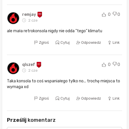
remjay
0
0
2 cze
ale mała retrokonsola nigdy nie odda "tego" klimatu
Zgłoś
Cytuj
Odpowiedz
Link
qlszef
0
0
2 cze
Taka konsola to coś wspaniałego tylko no... trochę miejsca to
wymaga xd
Zgłoś
Cytuj
Odpowiedz
Link
Prześlij
komentarz