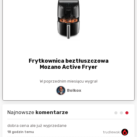
Frytkownica beztłuszczowa
Mozano Active Fryer
W poprzednim miesiącu wygrał
Bolkox
Najnowsze
komentarze
dobra cena ale już wyprzedane
18 godzin temu
trudlewski
50 