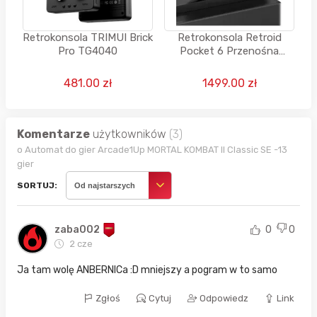
Retrokonsola TRIMUI Brick
Retrokonsola Retroid
Pro TG4040
Pocket 6 Przenośna
Handheld Android Retro
Gaming Emulator
481.00 zł
1499.00 zł
Komentarze
użytkowników
(3)
o Automat do gier Arcade1Up MORTAL KOMBAT II Classic SE -13
gier
SORTUJ:
Od najstarszych
zaba002
0
0
2 cze
Ja tam wolę ANBERNICa :D mniejszy a pogram w to samo
Zgłoś
Cytuj
Odpowiedz
Link