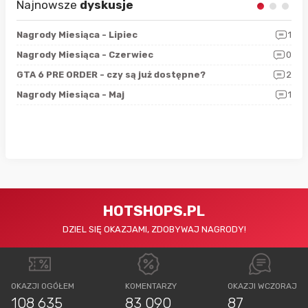
Najnowsze
dyskusje
3
Nagrody Miesiąca - Lipiec
1
RAN
5
Nagrody Miesiąca - Czerwiec
0
Zno
4
GTA 6 PRE ORDER - czy są już dostępne?
2
Nag
0
Nagrody Miesiąca - Maj
1
Rap
HOTSHOPS.PL
DZIEL SIĘ OKAZJAMI, ZDOBYWAJ NAGRODY!
OKAZJI OGÓŁEM
KOMENTARZY
OKAZJI WCZORAJ
108 635
83 090
87