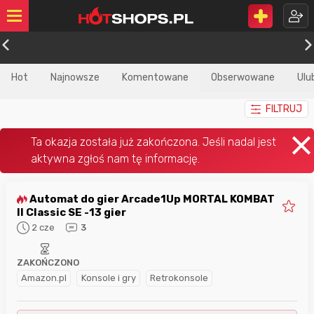
Hot
Najnowsze
Komentowane
Obserwowane
Ulu
FILTRUJ
Automat do gier Arcade1Up MORTAL KOMBAT
II Classic SE -13 gier
2 cze
3
ZAKOŃCZONO
Amazon.pl
Konsole i gry
Retrokonsole