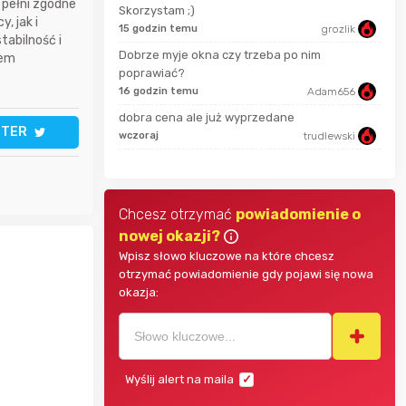
pełni zgodne
Skorzystam ;)
, jak i
5 mi
15 godzin temu
grozlik
Bolkox
abilność i
Dobrze myje okna czy trzeba po nim
tem
poprawiać?
6 go
16 godzin temu
Adam656
Bolkox
dobra cena ale już wyprzedane
9 go
TTER
wczoraj
trudlewski
Bolkox
Chcesz otrzymać
powiadomienie o
nowej okazji?
Wpisz słowo kluczowe na które chcesz
otrzymać powiadomienie gdy pojawi się nowa
okazja:
Wyślij alert na maila