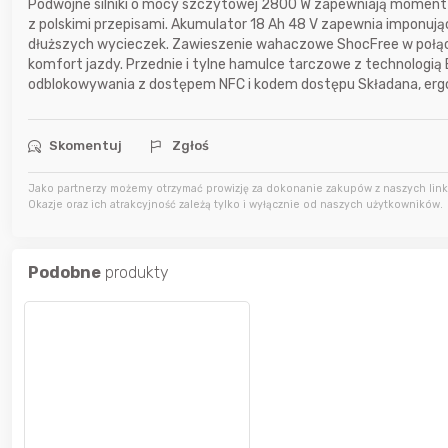
Podwójne silniki o mocy szczytowej 2800 W zapewniają moment 
z polskimi przepisami. Akumulator 18 Ah 48 V zapewnia imponując
15 godzin temu
grozlik
dłuższych wycieczek. Zawieszenie wahaczowe ShocFree w połąc
komfort jazdy. Przednie i tylne hamulce tarczowe z technologi
odblokowywania z dostępem NFC i kodem dostępu Składana, erg
16 godzin temu
Adam656
Skomentuj
Zgłoś
wczoraj
trudlewski
Jako partnerzy możemy otrzymać prowizję za dokonanie zakupów z naszych linkó
Okazje oraz ich atrakcyjność zależą tylko i wyłącznie od naszych użytkowników.
Podobne
produkty