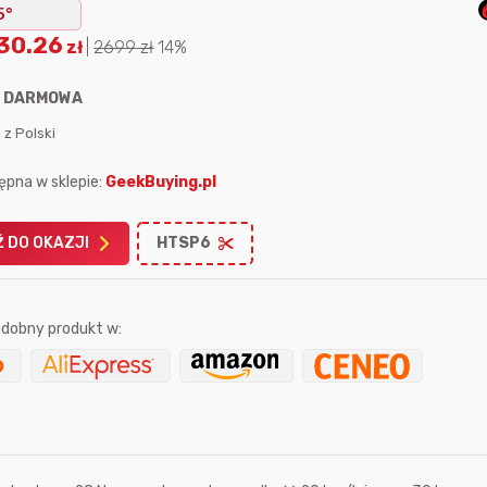
5°
30.26
zł
|
2699
zł
14%
:
DARMOWA
 z Polski
Karta podarunkowa
Karta pod
ępna w sklepie:
GeekBuying.pl
Allegro 150zł
Amazon 
W poprzednim mi
 DO OKAZJI
HTSP6
Le
dobny produkt w:
14 sekund temu
grzechooo
14 godzin temu