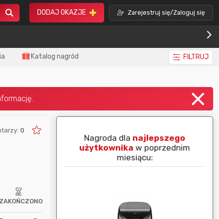
DODAJ OKAZJE
Zarejestruj się/Zaloguj się
ia
Katalog nagród
FILTRUJ
tarzy:
0
piej ocenianą
Nagroda dla
najlepszego
nim miesiącu:
użytkownika
w poprzednim
miesiącu:
ZAKOŃCZONO