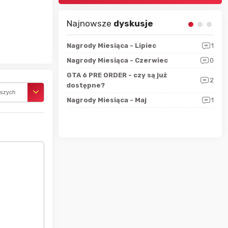
Najnowsze
dyskusje
sza?
3
Nagrody Miesiąca - Lipiec
1
RAN
 logicznie
Nagrody Miesiąca - Czerwiec
0
Zno
5
ALL
GTA 6 PRE ORDER - czy są już
2
4
dostępne?
Nag
rszych
rzec
0
Nagrody Miesiąca - Maj
1
Rapo
Hot