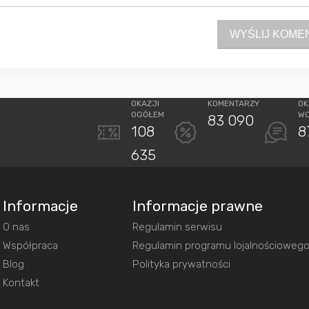
WYŚLIJ KOME
OKAZJI
KOMENTARZY
OK
OGÓŁEM
W
83 090
108
8
635
Informacje
Informacje prawne
O nas
Regulamin serwisu
Współpraca
Regulamin programu lojalnościoweg
Blog
Polityka prywatności
Kontakt