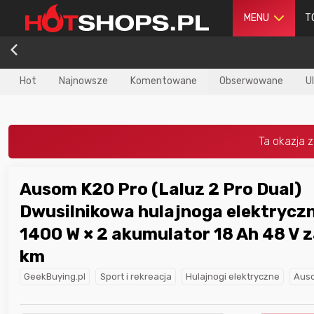
MENU
T
Hot
Najnowsze
Komentowane
Obserwowane
U
Ausom K20 Pro (Laluz 2 Pro Dual)
dla
najlepszego
Nagroda dla
najlepszego
Dwusilnikowa hulajnoga elektryczna
ika
w poprzednim
użytkownika
w tym miesiącu:
iesiącu:
1400 W × 2 akumulator 18 Ah 48 V 
km
GeekBuying.pl
Sport i rekreacja
Hulajnogi elektryczne
Aus