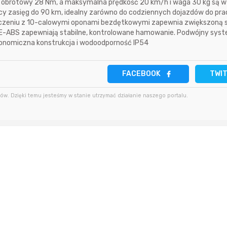
obrotowy 28 Nm, a maksymalna prędkość 20 km/h i waga 30 kg są w 
y zasięg do 90 km, idealny zarówno do codziennych dojazdów do pracy
5 minut temu
Bolkox
14 godzin temu
zeniu z 10-calowymi oponami bezdętkowymi zapewnia zwiększoną st
ą E-ABS zapewniają stabilne, kontrolowane hamowanie. Podwójny sys
6 godzin temu
dabros
onomiczna konstrukcja i wodoodporność IP54
14 godzin temu
9 godzin temu
vojtad
FACEBOOK
TWI
14 godzin temu
w. Dzięki temu jesteśmy w stanie utrzymać działanie naszego portalu.