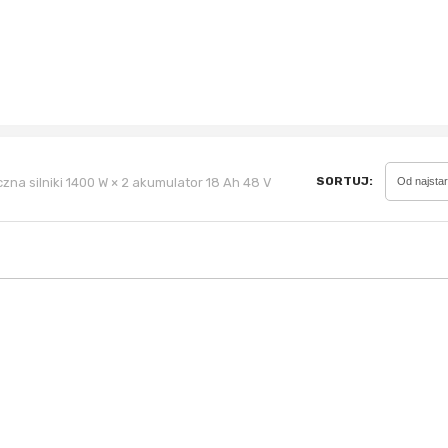
Sferis - czemu odstra
Czy moze ktos to jakos
wytłumaczyc.
Katalog nagród
SORTUJ:
zna silniki 1400 W × 2 akumulator 18 Ah 48 V
Od najsta
Nagrody Miesiąca - Ma