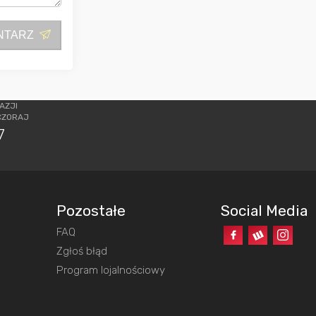
NTARZ
AZJI
CZORAJ
7
Pozostałe
Social Media
FAQ
o
Zgłoś błąd
Program lojalnościowy