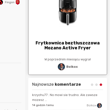
Fingon
arunkowa
G
250zł
Frytkownica beztłuszczowa
Mozano Active Fryer
esiącu wygrał
W poprzednim miesiącu wygrał
stat
Bolkox
Najnowsze
komentarze
krzychu77 : No mowi sie trudno. Ale zawsze
mozesz ...
14 s
Bolkox
14 godzin temu
Bolkox