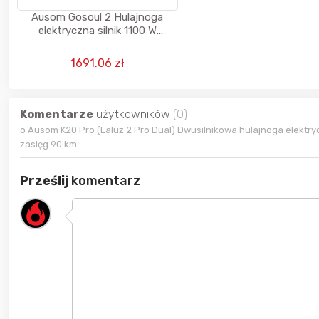
Ausom Gosoul 2 Hulajnoga
elektryczna silnik 1100 W
akumulator 13 Ah 48 V prędkość
20 km/h zasięg 70 km
1691.06 zł
Komentarze
użytkowników
(0)
o Ausom K20 Pro (Laluz 2 Pro Dual) Dwusilnikowa hulajnoga elektryc
zasięg 90 km
Prześlij
komentarz