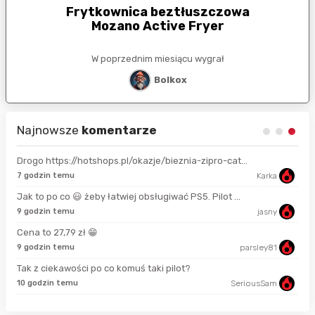
Frytkownica beztłuszczowa
Mozano Active Fryer
W poprzednim miesiącu wygrał
Bolkox
Najnowsze
komentarze
Drogo https://hotshops.pl/okazje/bieznia-zipro-cat...
7 godzin temu
Karka
10 
Jak to po co 😃 żeby łatwiej obsługiwać PS5. Pilot ...
9 godzin temu
jasny
9 m
Cena to 27,79 zł 😁
9 godzin temu
parsley81
16 
Tak z ciekawości po co komuś taki pilot?
10 godzin temu
SeriousSam
god