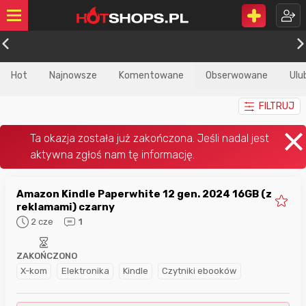
Hot
Najnowsze
Komentowane
Obserwowane
Ulu
FILTRUJ
Amazon Kindle Paperwhite 12 gen. 2024 16GB (z
reklamami) czarny
2 cze
1
ZAKOŃCZONO
X-kom
Elektronika
Kindle
Czytniki ebooków