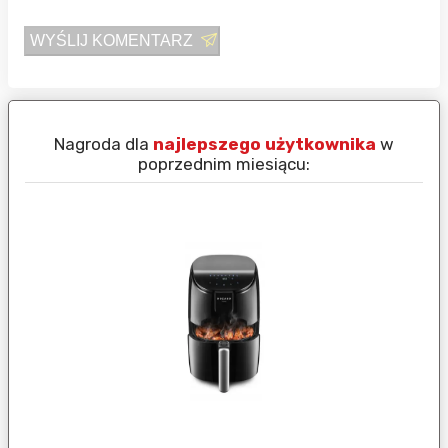
WYŚLIJ KOMENTARZ
Nagroda dla
najlepszego użytkownika
w
N
poprzednim miesiącu: