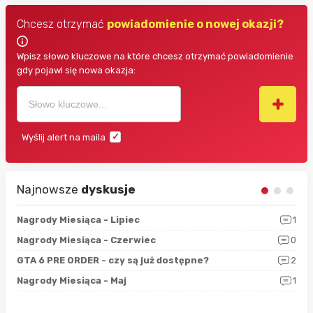
Chcesz otrzymać
powiadomienie o nowej okazji?
Wpisz słowo kluczowe na które chcesz otrzymać powiadomienie
gdy pojawi się nowa okazja:
Wyślij alert na maila
Najnowsze
dyskusje
3
Nagrody Miesiąca - Lipiec
1
RAN
5
Nagrody Miesiąca - Czerwiec
0
Zno
4
GTA 6 PRE ORDER - czy są już dostępne?
2
Nag
0
Nagrody Miesiąca - Maj
1
Rap