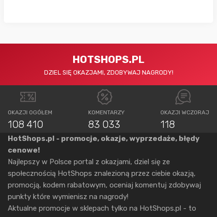
HOTSHOPS.PL
DZIEL SIĘ OKAZJAMI, ZDOBYWAJ NAGRODY!
OKAZJI OGÓŁEM
KOMENTARZY
OKAZJI WCZORAJ
108 410
83 033
118
HotShops.pl - promocje, okazje, wyprzedaże, błędy
cenowe!
Najlepszy w Polsce portal z okazjami, dziel się ze
społecznością HotShops znalezioną przez ciebie okazją,
promocją, kodem rabatowym, oceniaj komentuj zdobywaj
punkty które wymienisz na nagrody!
Aktualne promocje w sklepach tylko na HotShops.pl - to