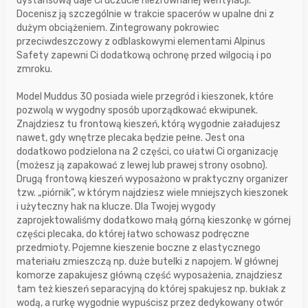
dystansową daje Ci uczucie niezrównanej wentylacji.
Docenisz ją szczególnie w trakcie spacerów w upalne dni z
dużym obciążeniem. Zintegrowany pokrowiec
przeciwdeszczowy z odblaskowymi elementami Alpinus
Safety zapewni Ci dodatkową ochronę przed wilgocią i po
zmroku.
Model Muddus 30 posiada wiele przegród i kieszonek, które
pozwolą w wygodny sposób uporządkować ekwipunek.
Znajdziesz tu frontową kieszeń, którą wygodnie załadujesz
nawet, gdy wnętrze plecaka będzie pełne. Jest ona
dodatkowo podzielona na 2 części, co ułatwi Ci organizację
(możesz ją zapakować z lewej lub prawej strony osobno).
Drugą frontową kieszeń wyposażono w praktyczny organizer
tzw. „piórnik”, w którym najdziesz wiele mniejszych kieszonek
i użyteczny hak na klucze. Dla Twojej wygody
zaprojektowaliśmy dodatkowo małą górną kieszonkę w górnej
części plecaka, do której łatwo schowasz podręczne
przedmioty. Pojemne kieszenie boczne z elastycznego
materiału zmieszczą np. duże butelki z napojem. W głównej
komorze zapakujesz główną część wyposażenia, znajdziesz
tam też kieszeń separacyjną do której spakujesz np. bukłak z
wodą, a rurkę wygodnie wypuścisz przez dedykowany otwór