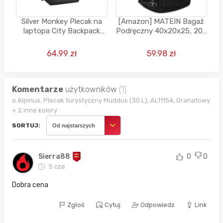
Silver Monkey Plecak na
[Amazon] MATEIN Bagaż
laptopa City Backpack
Podręczny 40x20x25, 20L
15,6"
Plecak Podróżny
(DARMOWA DOSTAWA -
64.99 zł
59.98 zł
PRIME AMAZON)
Komentarze
użytkowników
(1)
o Alpinus, Plecak turystyczny Muddus (30 L), AL11154, Granatowy
+ 2 inne kolory
SORTUJ:
Od najstarszych
Sierra88
0
0
5 cze
Dobra cena
Zgłoś
Cytuj
Odpowiedz
Link