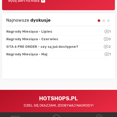
Wyślij alert na maila
Najnowsze
dyskusje
3
Nagrody Miesiąca - Lipiec
1
RAN
5
Nagrody Miesiąca - Czerwiec
0
Zno
4
GTA 6 PRE ORDER - czy są już dostępne?
2
Nag
0
Nagrody Miesiąca - Maj
1
Rap
HOTSHOPS.PL
DZIEL SIĘ OKAZJAMI, ZDOBYWAJ NAGRODY!