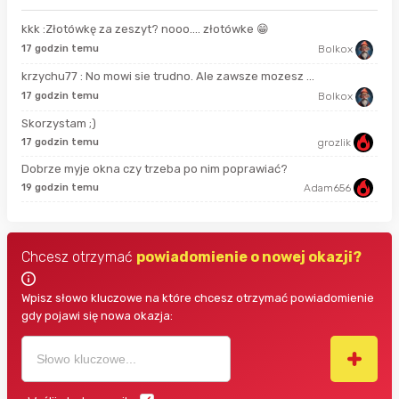
kkk :Złotówkę za zeszyt? nooo…. złotówke 😁
15 
17 godzin temu
Bolkox
krzychu77 : No mowi sie trudno. Ale zawsze mozesz ...
2 g
17 godzin temu
Bolkox
Skorzystam ;)
2 g
17 godzin temu
grozlik
Dobrze myje okna czy trzeba po nim poprawiać?
9 g
19 godzin temu
Adam656
Chcesz otrzymać
powiadomienie o nowej okazji?
Wpisz słowo kluczowe na które chcesz otrzymać powiadomienie
gdy pojawi się nowa okazja: