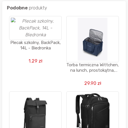
Podobne
produkty
Plecak szkolny, BackPack,
14L - Biedronka
1.29 zł
Torba termiczna Wittchen,
na lunch, prostokątna,
ciemny granat 7 Litrów
29.90 zł