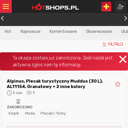
Hot
Najnowsze
Komentowane
Obserwowane
Ulu
FILTRUJ
Alpinus, Plecak turystyczny Muddus (30 L),
AL11154, Granatowy + 2 inne kolory
5 cze
1
ZAKOŃCZONO
Empik
Moda
Plecaki i Torby