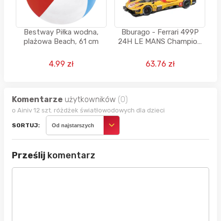
Bestway Piłka wodna,
Bburago - Ferrari 499P
plażowa Beach, 61 cm
24H LE MANS Champion
2025
4.99 zł
63.76 zł
Komentarze
użytkowników
(0)
o Ainiv 12 szt. różdżek światłowodowych dla dzieci
SORTUJ:
Od najstarszych
Prześlij
komentarz