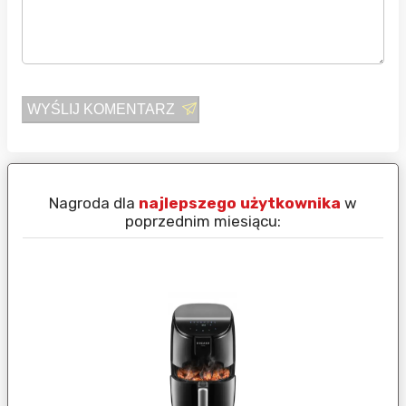
WYŚLIJ KOMENTARZ
Nagroda dla
najlepszego użytkownika
w
N
poprzednim miesiącu: