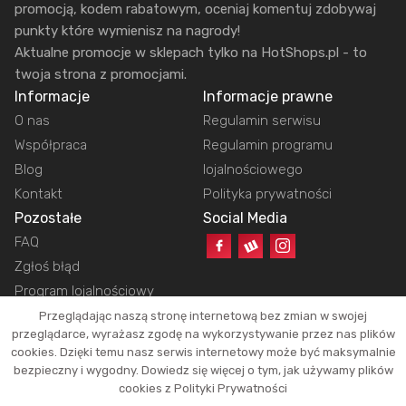
promocją, kodem rabatowym, oceniaj komentuj zdobywaj
punkty które wymienisz na nagrody!
Aktualne promocje w sklepach tylko na HotShops.pl - to
twoja strona z promocjami.
Informacje
Informacje prawne
O nas
Regulamin serwisu
Współpraca
Regulamin programu
Blog
lojalnościowego
Kontakt
Polityka prywatności
Pozostałe
Social Media
FAQ
Zgłoś błąd
Program lojalnościowy
Przeglądając naszą stronę internetową bez zmian w swojej
przeglądarce, wyrażasz zgodę na wykorzystywanie przez nas plików
cookies. Dzięki temu nasz serwis internetowy może być maksymalnie
Copyright © 2026 HotShops.pl - Wszelkie prawa zastrzeżone.
bezpieczny i wygodny. Dowiedz się więcej o tym, jak używamy plików
Jako partnerzy możemy otrzymać prowizję za dokonanie zakupów z naszych
cookies z Polityki Prywatności
linków. Dzięki temu jesteśmy w stanie utrzymać działanie naszego portalu.