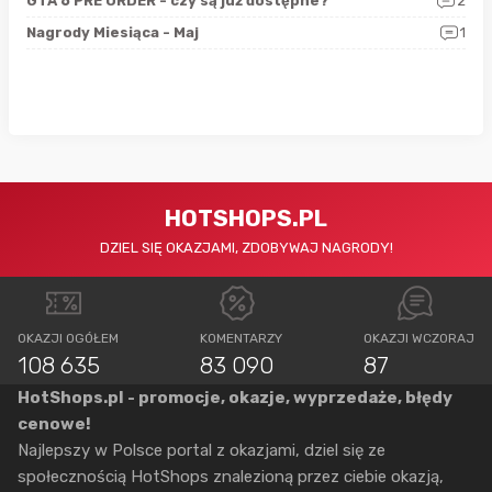
4
GTA 6 PRE ORDER - czy są już dostępne?
2
Nag
0
Nagrody Miesiąca - Maj
1
Rap
HOTSHOPS.PL
DZIEL SIĘ OKAZJAMI, ZDOBYWAJ NAGRODY!
OKAZJI OGÓŁEM
KOMENTARZY
OKAZJI WCZORAJ
108 635
83 090
87
HotShops.pl - promocje, okazje, wyprzedaże, błędy
cenowe!
Najlepszy w Polsce portal z okazjami, dziel się ze
społecznością HotShops znalezioną przez ciebie okazją,