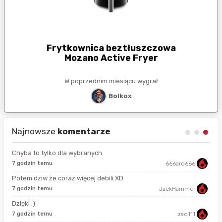
Frytkownica beztłuszczowa
Mozano Active Fryer
W poprzednim miesiącu wygrał
Bolkox
Najnowsze
komentarze
Chyba to tylko dla wybranych
7 godzin temu
666aro666
11 
Potem dziw że coraz więcej debili XD
4 m
7 godzin temu
JackHammer
Dzięki :)
47 
7 godzin temu
zaq111