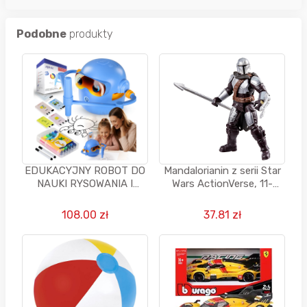
Podobne
produkty
EDUKACYJNY ROBOT DO
Mandalorianin z serii Star
NAUKI RYSOWANIA I
Wars ActionVerse, 11-
ANGIELSKIEGO ZESTAW
centymetrowa figurka
100 KART FISZKI
108.00 zł
37.81 zł