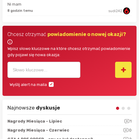
Ni mam
48 
8 godzin temu
sudi242
Chcesz otrzymać
powiadomienie o nowej okazji?
Wpisz słowo kluczowe na które chcesz otrzymać powiadomienie
gdy pojawi się nowa okazja:
Wyślij alert na maila
Najnowsze
dyskusje
3
Nagrody Miesiąca - Lipiec
1
RAN
5
Nagrody Miesiąca - Czerwiec
0
Zno