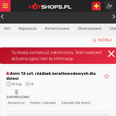
Hot
Najnowsze
Komentowane
Obserwowane
Ulu
FILTRUJ
Ainiv 12 szt. różdżek światłowodowych dla
dzieci
10 maj
0
ZAKOŃCZONO
Amazon.pl
Hobby i zabawki
Zabawki dla dzieci