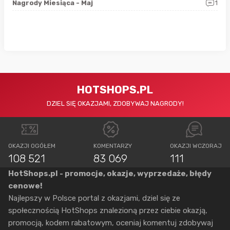
0
Nagrody Miesiąca - Maj
1
Rap
HOTSHOPS.PL
DZIEL SIĘ OKAZJAMI, ZDOBYWAJ NAGRODY!
OKAZJI OGÓŁEM
KOMENTARZY
OKAZJI WCZORAJ
108 521
83 069
111
HotShops.pl - promocje, okazje, wyprzedaże, błędy
cenowe!
Najlepszy w Polsce portal z okazjami, dziel się ze
społecznością HotShops znalezioną przez ciebie okazją,
promocją, kodem rabatowym, oceniaj komentuj zdobywaj