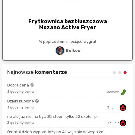
Frytkownica beztłuszczowa
Mozano Active Fryer
W poprzednim miesiącu wygrał
Bolkox
Najnowsze
komentarze
Dobra cena 😁
8 s
2 godziny temu
Rickson
Dzięki kupione 😁
17 
3 godziny temu
Thulnir
no ale już nie ma być 38 stopni tylko 32 około.. p...
42 
3 godziny temu
Thulnir
Ostatni dzień wyprzedaży na Ali więc nic nowego że...