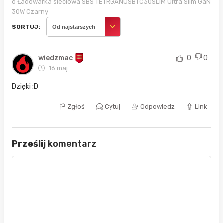
o Ładowarka sieciowa SBS TETRGANUSBTC30SLIM Ultra Slim GaN
30W Czarny
SORTUJ:
Od najstarszych
wiedzmac
0
0
16 maj
Dzięki :D
Zgłoś
Cytuj
Odpowiedz
Link
Prześlij
komentarz