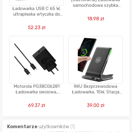
samochodowa szybka
Ładowarka USB C 65 W,
Baseus 65 W 1x USB A, 2x
ultrapłaska wtyczka do
USB C
18.98 zł
ładowania, 2-portowy
zasilacz GaN
52.23 zł
Motorola PG38C06281
INIU Bezprzewodowa
Ładowarka sieciowa,
Ładowarka, 15W, Stacja
Czarny, 68 W + kabel USB-
Ładująca
C
69.37 zł
39.00 zł
Komentarze
użytkowników
(1)