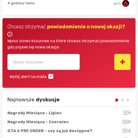
44 
4 godziny temu
apm
Chcesz otrzymać
powiadomienie o nowej okazji?
Wpisz słowo kluczowe na które chcesz otrzymać powiadomienie
gdy pojawi się nowa okazja:
Wyślij alert na maila
Najnowsze
dyskusje
3
Nagrody Miesiąca - Lipiec
1
RAN
5
Nagrody Miesiąca - Czerwiec
0
Zno
4
GTA 6 PRE ORDER - czy są już dostępne?
2
Nag