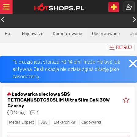
Hot
Najnowsze
Komentowane
Obserwowane
Ulu
FILTRUJ
Ładowarka sieciowa SBS
TETRGANUSBTC30SLIM Ultra Slim GaN 30W
Czarny
16 maj
1
Media Expert
SBS
Elektronika
Ładowarki