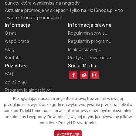
punkty które wymienisz na nagrody!
Aktualne promocje w sklepach tylko na HotShops.pl - to
twoja strona z promocjami.
Informacje
Informacje prawne
O nas
Regulamin serwisu
Współpraca
Regulamin programu
Blog
lojalnościowego
Kontakt
Polityka prywatności
Pozostałe
Social Media
FAQ
Zgłoś błąd
Program lojalnościowy
Przeglądając naszą stronę internetową bez zmian w swojej
przeglądarce, wyrażasz zgodę na wykorzystywanie przez nas plików
cookies. Dzięki temu nasz serwis internetowy może być maksymalnie
Copyright © 2026 HotShops.pl - Wszelkie prawa zastrzeżone.
bezpieczny i wygodny. Dowiedz się więcej o tym, jak używamy plików
Jako partnerzy możemy otrzymać prowizję za dokonanie zakupów z naszych
cookies z Polityki Prywatności
linków. Dzięki temu jesteśmy w stanie utrzymać działanie naszego portalu.
Okazje oraz ich atrakcyjność zależą tylko i wyłącznie od naszych
AKCEPTUJĘ