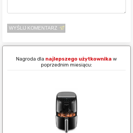
WYŚLIJ KOMENTARZ
Nagroda dla
najlepszego użytkownika
w
N
poprzednim miesiącu: