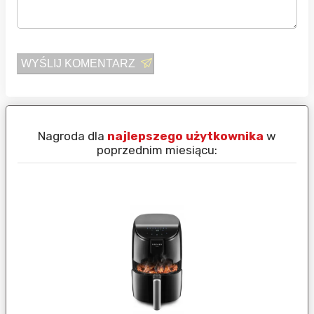
WYŚLIJ KOMENTARZ
Nagroda dla
najlepszego użytkownika
w
N
poprzednim miesiącu: