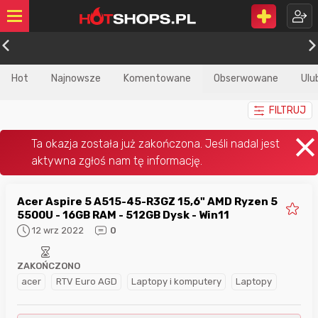
Hot
Najnowsze
Komentowane
Obserwowane
Ulu
FILTRUJ
Acer Aspire 5 A515-45-R3GZ 15,6" AMD Ryzen 5
5500U - 16GB RAM - 512GB Dysk - Win11
12 wrz 2022
0
ZAKOŃCZONO
acer
RTV Euro AGD
Laptopy i komputery
Laptopy