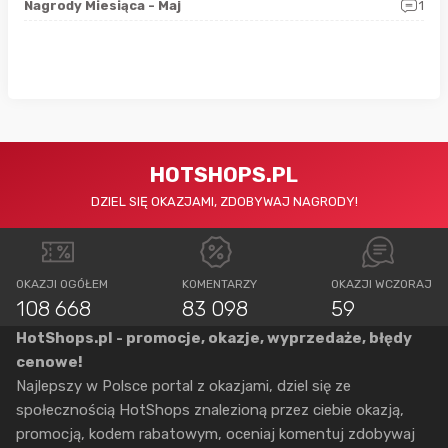
0
Nagrody Miesiąca - Maj
1
Rap
HOTSHOPS.PL
DZIEL SIĘ OKAZJAMI, ZDOBYWAJ NAGRODY!
OKAZJI OGÓŁEM
KOMENTARZY
OKAZJI WCZORAJ
108 668
83 098
59
HotShops.pl - promocje, okazje, wyprzedaże, błędy
cenowe!
Najlepszy w Polsce portal z okazjami, dziel się ze
społecznością HotShops znalezioną przez ciebie okazją,
promocją, kodem rabatowym, oceniaj komentuj zdobywaj