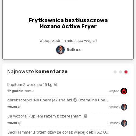
Frytkownica beztłuszczowa
Mozano Active Fryer
W poprzednim miesiącu wygrał
Bolkox
Najnowsze
komentarze
Kupiłem 2 worki po 15 kg 😃
19 godzin temu
vojtad
15 
darekscorpio :Na ubera jak znalazł 😃 Czemu na ube...
2 m
wczoraj
Bolkox
Ja wczoraj kupilem razem z czeresniami 😁
50 
wczoraj
Bolkox
JackHammer :Potem dziw że coraz więcej debili XD O...