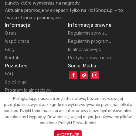
punkty które wymienisz na nagrody!
Aktualne promocje w sklepach tylko na HotShops.pl - to
twoja strona z promocjami.
Informacje
Informacje prawne
O nas
Regulamin serwisu
Współpraca
Regulamin programu
Blog
lojalnościowego
Kontakt
Polityka prywatności
Pozostałe
Social Media
FAQ
Zgłoś błąd
Program lojalnościowy
Przeglądając naszą stronę internetową bez zmian w swojej
przeglądarce, wyrażasz zgodę na wykorzystywanie przez nas plików
cookies. Dzięki temu nasz serwis internetowy może być maksymalnie
Copyright © 2026 HotShops.pl - Wszelkie prawa zastrzeżone.
bezpieczny i wygodny. Dowiedz się więcej o tym, jak używamy plików
Jako partnerzy możemy otrzymać prowizję za dokonanie zakupów z naszych
cookies z Polityki Prywatności
linków. Dzięki temu jesteśmy w stanie utrzymać działanie naszego portalu.
Okazje oraz ich atrakcyjność zależą tylko i wyłącznie od naszych
AKCEPTUJĘ