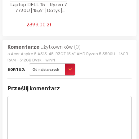
Laptop DELL 15 - Ryzen 7
7730U | 15,6'' | Dotyk |
16GB | 512GB | Win11 |
Czarny
2399.00 zł
Komentarze
użytkowników
(0)
o Acer Aspire 5 A515-45-R3GZ 15,6" AMD Ryzen 5 5500U - 16GB
RAM - 512GB Dysk - Win11
SORTUJ:
Od najstarszych
Prześlij
komentarz