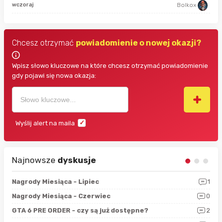
god
wczoraj
Bolkox
Chcesz otrzymać
powiadomienie o nowej okazji?
Wpisz słowo kluczowe na które chcesz otrzymać powiadomienie
gdy pojawi się nowa okazja:
Wyślij alert na maila
Najnowsze
dyskusje
3
Nagrody Miesiąca - Lipiec
1
RAN
5
Nagrody Miesiąca - Czerwiec
0
Zno
4
GTA 6 PRE ORDER - czy są już dostępne?
2
Nag