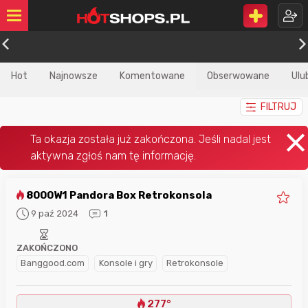
Hot
Najnowsze
Komentowane
Obserwowane
Ulu
FILTRUJ
8000W1 Pandora Box Retrokonsola
9 paź 2024
1
ZAKOŃCZONO
Banggood.com
Konsole i gry
Retrokonsole
277°