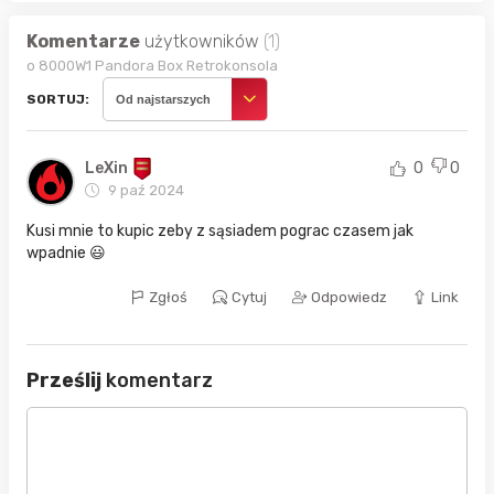
Komentarze
użytkowników
(1)
o 8000W1 Pandora Box Retrokonsola
SORTUJ:
Od najstarszych
LeXin
0
0
9 paź 2024
Kusi mnie to kupic zeby z sąsiadem pograc czasem jak
wpadnie 😃
Zgłoś
Cytuj
Odpowiedz
Link
Prześlij
komentarz