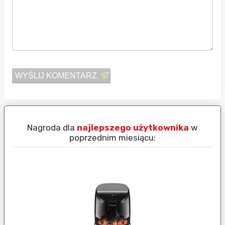
WYŚLIJ KOMENTARZ
Nagroda dla
najlepszego użytkownika
w
N
poprzednim miesiącu: