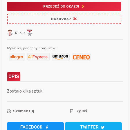
PRZEJDŹ DO OKAZJI
BGc89837
K_Klis
Wyszukaj podobny produkt w:
OPIS
Zostało kilka sztuk
Skomentuj
Zgłoś
FACEBOOK
TWITTER