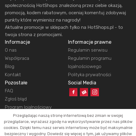
społecznością HotShops znalezioną przez ciebie okazją,
promocją, kodem rabatowym, oceniaj komentuj zdobywaj
punkty które wymienisz na nagrody!
Aktualne promocje w sklepach tylko na HotShops.pl - to
twoja strona z promocjami.
Informacje
Informacje prawne
O nas
Regulamin serwisu
Współpraca
Regulamin programu
Blog
lojalnościowego
Kontakt
Polityka prywatności
Pozostałe
Social Media
FAQ
Zgłoś błąd
Program lojalnościowy
Przeglądając naszą stronę internetową bez zmian w swojej
przeglądarce, wyrażasz zgodę na wykorzystywanie przez nas plików
cookies. Dzięki temu nasz serwis internetowy może być maksymalnie
Copyright © 2026 HotShops.pl - Wszelkie prawa zastrzeżone.
bezpieczny i wygodny. Dowiedz się więcej o tym, jak używamy plików