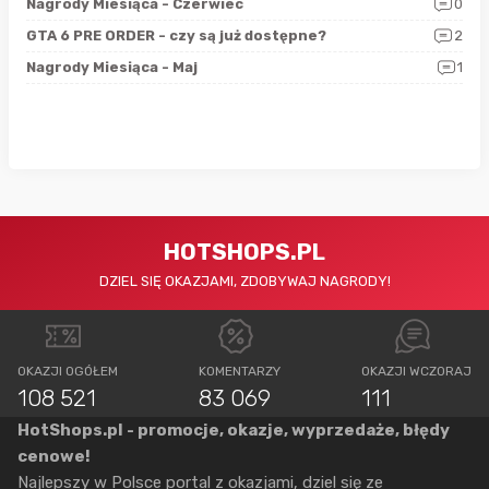
5
Nagrody Miesiąca - Czerwiec
0
Zno
4
GTA 6 PRE ORDER - czy są już dostępne?
2
Nag
0
Nagrody Miesiąca - Maj
1
Rap
HOTSHOPS.PL
DZIEL SIĘ OKAZJAMI, ZDOBYWAJ NAGRODY!
OKAZJI OGÓŁEM
KOMENTARZY
OKAZJI WCZORAJ
108 521
83 069
111
HotShops.pl - promocje, okazje, wyprzedaże, błędy
cenowe!
Najlepszy w Polsce portal z okazjami, dziel się ze