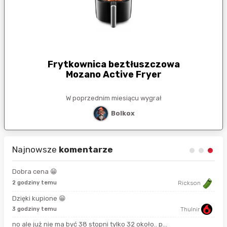
Frytkownica beztłuszczowa
Mozano Active Fryer
W poprzednim miesiącu wygrał
Bolkox
Najnowsze
komentarze
Dobra cena 😁
8 s
2 godziny temu
Rickson
Dzięki kupione 😁
17 
3 godziny temu
Thulnir
no ale już nie ma być 38 stopni tylko 32 około.. p...