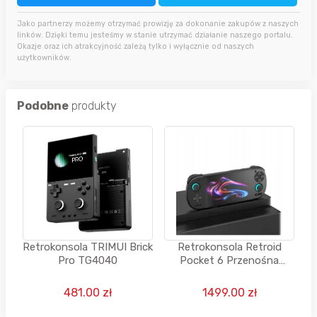
Jako partnerzy możemy otrzymać prowizję za dokonanie zakupów z naszych
linków. Dzięki temu jesteśmy w stanie utrzymać działanie naszego portalu.
Okazje oraz ich atrakcyjność zależą tylko i wyłącznie od naszych
użytkowników.
Podobne
produkty
Retrokonsola TRIMUI Brick
Retrokonsola Retroid
Pro TG4040
Pocket 6 Przenośna
Handheld Android Retro
Gaming Emulator
481.00 zł
1499.00 zł