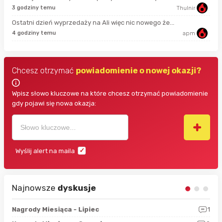
42 
3 godziny temu
Thulnir
Ostatni dzień wyprzedaży na Ali więc nic nowego że...
44 
4 godziny temu
apm
Chcesz otrzymać
powiadomienie o nowej okazji?
Wpisz słowo kluczowe na które chcesz otrzymać powiadomienie
gdy pojawi się nowa okazja:
Wyślij alert na maila
Najnowsze
dyskusje
3
Nagrody Miesiąca - Lipiec
1
RAN