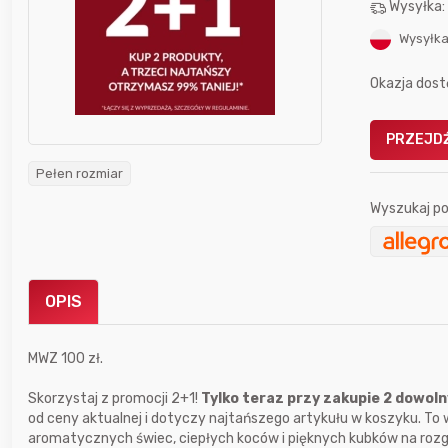
Wysyłka
Wysyłka
Okazja dost
PRZEJDŹ
Gofrownica GÖTZE & JENSEN
a beztłuszczowa
DW900 1600W
Pełen rozmiar
Active Fryer
Wyszukaj po
im miesiącu wygrał
Bolkox
OPIS
MWZ 100 zł.
Skorzystaj z promocji 2+1!
Tylko teraz przy zakupie 2 dowol
4 godziny temu
wiesieky6
od ceny aktualnej i dotyczy najtańszego artykułu w koszyku. To
aromatycznych świec, ciepłych koców i pięknych kubków na rozg