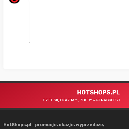
HOTSHOPS.PL
DZIEL SIĘ OKAZJAMI, ZDOBYWAJ NAGRODY!
HotShops.pl - promocje, okazje, wyprzedaże,