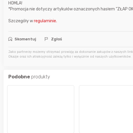
4 godziny temu
tomunios
HOMLA!
*Promocja nie dotyczy artykułów oznaczonych hasłem "ZŁAP OKAZ
5 godzin temu
Kaczmen
Szczegóły w
regulaminie.
5 godzin temu
Rickson
Skomentuj
Zgłoś
Jako partnerzy możemy otrzymać prowizję za dokonanie zakupów z naszych linkó
Okazje oraz ich atrakcyjność zależą tylko i wyłącznie od naszych użytkowników.
Podobne
produkty