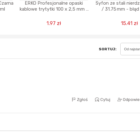
Czarna
ERKO Profesjonalne opaski
Syfon ze stali nierd
 ml
kablowe trytytki 100 x 2,5 mm -
/ 31.75 mm - błą
100 sztuk - błąd cenowy
1.97 zł
15.41 zł
Sferis - czemu odstra
Czy moze ktos to jakos
wytłumaczyc.
Katalog nagród
SORTUJ:
Od najsta
Nagrody Miesiąca - Ma
Zgłoś
Cytuj
Odpowie