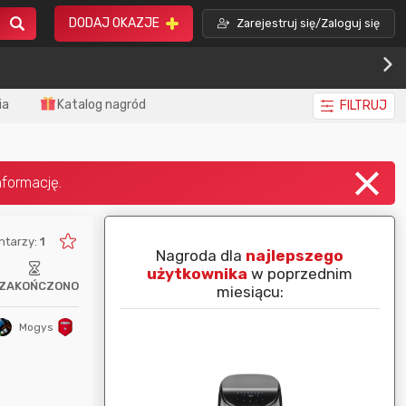
DODAJ OKAZJE
Zarejestruj się/Zaloguj się
ia
Katalog nagród
FILTRUJ
ntarzy:
1
piej ocenianą
Nagroda dla
najlepszego
nim miesiącu:
użytkownika
w poprzednim
ZAKOŃCZONO
miesiącu:
Mogys