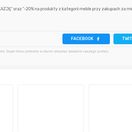
3 godziny temu
28 sekund temu
kkk
JĘ" oraz "-20% na produkty z kategorii meble przy zakupach za min.
2 godziny temu
666aro666
3 godziny temu
2 godziny temu
JackHammer
FACEBOOK
TWI
3 godziny temu
w. Dzięki temu jesteśmy w stanie utrzymać działanie naszego portalu.