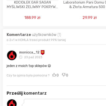
KOCIOŁEK GAR SAGAN
Laboratorium Pani Domu 
MYŚLIWSKI ŻELIWNY POKRYWA
& Złota Armatura 500
TRÓJNÓG OGNISKO WĘGIERSKI
10L ROHTENBACH
188.99 zł
29.99 zł
Komentarze
użytkowników
(1)
o 2+1 w HOMLA trzeci produkt 99% taniej
monicca_12
23 paź 2023
jeden z moich top sklepów 😃
0
0
Czy ta opinia była pomocna ?
Prześlij
komentarz