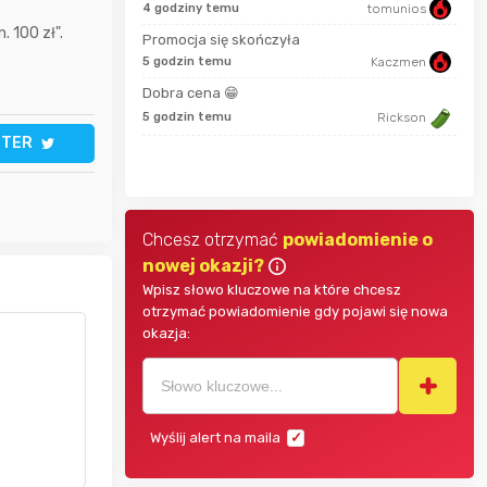
sudi242
4 godziny temu
tomunios
28 s
 100 zł".
Promocja się skończyła
5 godzin temu
Kaczmen
MarcinG
2 go
Dobra cena 😁
5 godzin temu
Rickson
2 go
TTER
Somatoliberyna
Chcesz otrzymać
powiadomienie o
nowej okazji?
Wpisz słowo kluczowe na które chcesz
otrzymać powiadomienie gdy pojawi się nowa
okazja:
Wyślij alert na maila