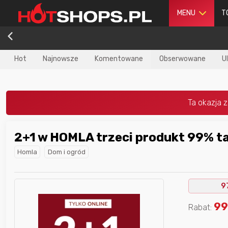
MENU
T
Hot
Najnowsze
Komentowane
Obserwowane
U
2+1 w HOMLA trzeci produkt 99% ta
dla
najlepszego
Nagroda dla
najlepszego
Homla
Dom i ogród
ika
w poprzednim
użytkownika
w tym miesiącu:
iesiącu:
9
9
Rabat: