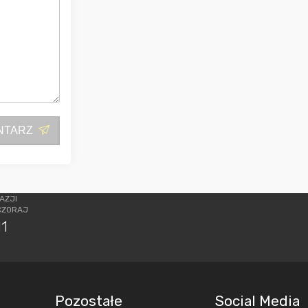
NTARZ
AZJI
CZORAJ
11
Pozostałe
Social Media