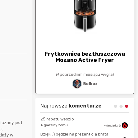
arunkowa
G
250zł
Frytkownica beztłuszczowa
Mozano Active Fryer
esiącu wygrał
W poprzednim miesiącu wygrał
stat
Bolkox
Najnowsze
komentarze
2$ rabatu weszło
liczany jest
zaq111
4 godziny temu
wiesieky6
i,
13 s
Dzięki ;) będzie na prezent dla brata
edaży w