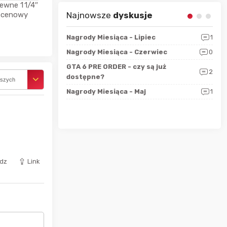
zewne 1 1/4″
d cenowy
Najnowsze
dyskusje
sza?
3
Nagrody Miesiąca - Lipiec
1
RAN
 logicznie
Nagrody Miesiąca - Czerwiec
0
Zno
5
ALL
GTA 6 PRE ORDER - czy są już
2
4
dostępne?
Nag
rszych
rzec
0
Nagrody Miesiąca - Maj
1
Rapo
Hot
dz
Link