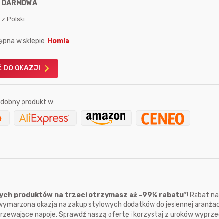
:
DARMOWA
 z Polski
ępna w sklepie:
Homla
 DO OKAZJI
Karta podarunkowa
Karta pod
Allegro 150zł
Amazon 
dobny produkt w:
W poprzednim mi
Le
nych produktów na trzeci otrzymasz aż -99% rabatu
*! Rabat na
3 godziny temu
 wymarzona okazja na zakup stylowych dodatków do jesiennej aranżacj
13 sekund temu
Ays
rzewające napoje. Sprawdź naszą ofertę i korzystaj z uroków wyprz