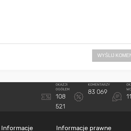
WYŚLIJ KOME
OKAZJI
KOMENTARZY
OK
OGÓŁEM
W
83 069
108
1
521
Informacje
Informacje prawne