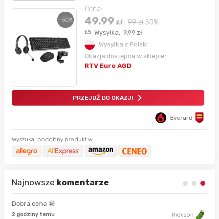
Cena:
49.99
- 50%
zł
|
99
zł
50%
Wysyłka:
9.99
zł
Wysyłka z Polski
Okazja dostępna w sklepie:
RTV Euro AGD
PRZEJDŹ DO OKAZJI
Everard
Wyszukaj podobny produkt w:
Najnowsze
komentarze
Dobra cena 😁
8 s
2 godziny temu
Rickson