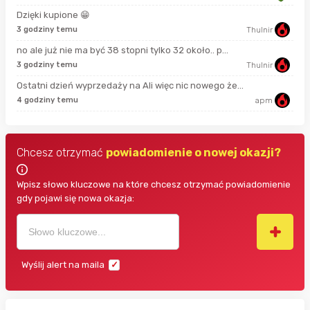
Dzięki kupione 😁
17 
3 godziny temu
Thulnir
no ale już nie ma być 38 stopni tylko 32 około.. p...
42 
3 godziny temu
Thulnir
Ostatni dzień wyprzedaży na Ali więc nic nowego że...
44 
4 godziny temu
apm
Chcesz otrzymać
powiadomienie o nowej okazji?
Wpisz słowo kluczowe na które chcesz otrzymać powiadomienie
gdy pojawi się nowa okazja:
Wyślij alert na maila