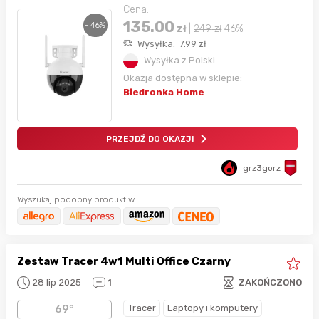
Cena:
135.00
- 46%
zł
|
249
zł
46%
Wysyłka:
7.99
zł
Wysyłka z Polski
Okazja dostępna w sklepie:
Biedronka Home
PRZEJDŹ DO OKAZJI
grz3gorz
Wyszukaj podobny produkt w:
Zestaw Tracer 4w1 Multi Office Czarny
28 lip 2025
1
ZAKOŃCZONO
Tracer
Laptopy i komputery
69°