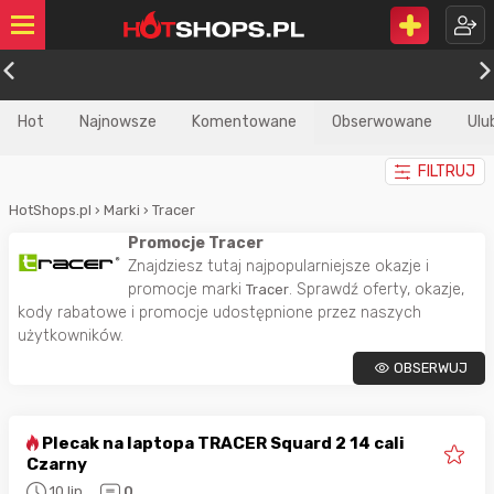
Hot
Najnowsze
Komentowane
Obserwowane
Ulu
FILTRUJ
HotShops.pl
›
Marki
›
Tracer
Promocje Tracer
Znajdziesz tutaj najpopularniejsze okazje i
promocje marki
. Sprawdź oferty, okazje,
Tracer
kody rabatowe i promocje udostępnione przez naszych
użytkowników.
OBSERWUJ
Plecak na laptopa TRACER Squard 2 14 cali
Czarny
10 lip
0