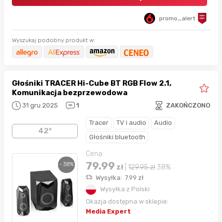
promo_alert
Wyszukaj podobny produkt w:
Głośniki TRACER Hi-Cube BT RGB Flow 2.1,
Komunikacja bezprzewodowa
31 gru 2025
1
ZAKOŃCZONO
Tracer
TV i audio
Audio
42°
Głośniki bluetooth
Cena:
79.99
- 38%
zł
|
129.95
zł
38%
Wysyłka:
7.99
zł
Wysyłka z Polski
Okazja dostępna w sklepie:
Media Expert