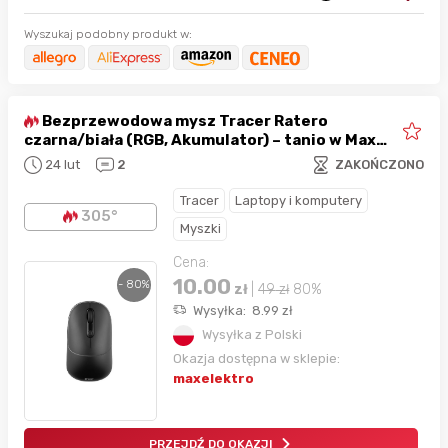
Wyszukaj podobny produkt w:
Bezprzewodowa mysz Tracer Ratero
czarna/biała (RGB, Akumulator) – tanio w Max
Elektro!
24 lut
2
ZAKOŃCZONO
Tracer
Laptopy i komputery
305°
Myszki
Cena:
10.00
- 80%
zł
|
49
zł
80%
Wysyłka:
8.99
zł
Wysyłka z Polski
Okazja dostępna w sklepie:
maxelektro
PRZEJDŹ DO OKAZJI