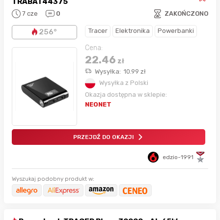
TRABAT44375
7 cze
0
ZAKOŃCZONO
Tracer
Elektronika
Powerbanki
256°
Cena:
22.46
zł
Wysyłka:
10.99
zł
Wysyłka z Polski
Okazja dostępna w sklepie:
NEONET
PRZEJDŹ DO OKAZJI
edzio-1991
Wyszukaj podobny produkt w: