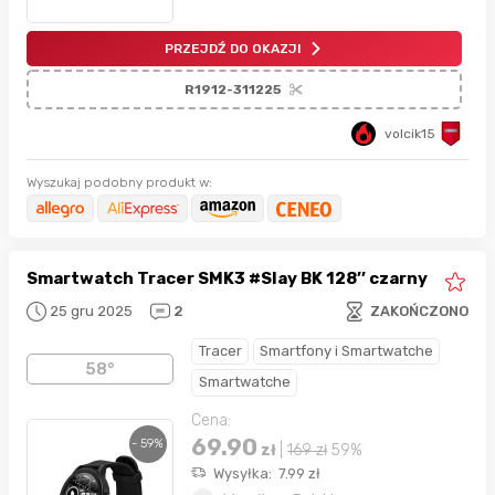
PRZEJDŹ DO OKAZJI
R1912-311225
volcik15
Wyszukaj podobny produkt w:
Smartwatch Tracer SMK3 #Slay BK 128’’ czarny
25 gru 2025
2
ZAKOŃCZONO
Tracer
Smartfony i Smartwatche
58°
Smartwatche
Cena:
69.90
- 59%
zł
|
169
zł
59%
Wysyłka:
7.99
zł