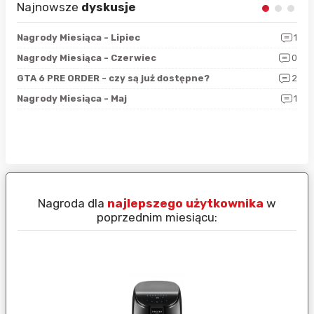
Najnowsze
dyskusje
3
Nagrody Miesiąca - Lipiec
1
RAN
5
Nagrody Miesiąca - Czerwiec
0
Zno
4
GTA 6 PRE ORDER - czy są już dostępne?
2
Nag
0
Nagrody Miesiąca - Maj
1
Rap
Nagroda dla
najlepszego użytkownika
w
N
poprzednim miesiącu: