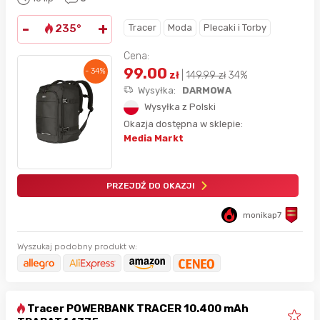
-
+
Tracer
Moda
Plecaki i Torby
235°
Cena:
99.00
- 34%
zł
|
149.99
zł
34%
Wysyłka:
DARMOWA
Wysyłka z Polski
Okazja dostępna w sklepie:
Media Markt
PRZEJDŹ DO OKAZJI
monikap7
Wyszukaj podobny produkt w:
Tracer POWERBANK TRACER 10.400 mAh