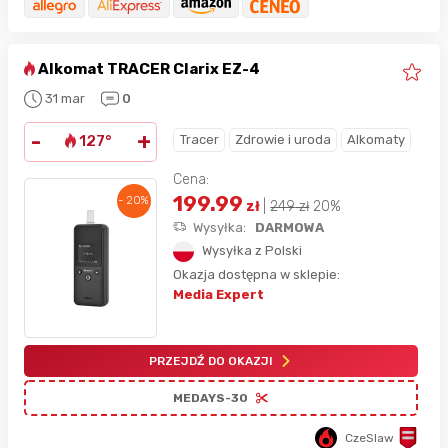
Alkomat TRACER Clarix EZ-4
31 mar
0
-
+
Tracer
Zdrowie i uroda
Alkomaty
127°
Cena:
199.99
- 20%
zł
|
249
zł
20%
Wysyłka:
DARMOWA
Wysyłka z Polski
Okazja dostępna w sklepie:
Media Expert
PRZEJDŹ DO OKAZJI
MEDAYS-30
CzeSlaw