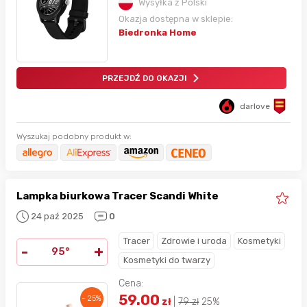
Wysyłka z Polski
Okazja dostępna w sklepie:
Biedronka Home
PRZEJDŹ DO OKAZJI
darlove
Wyszukaj podobny produkt w:
Lampka biurkowa Tracer Scandi White
24 paź 2025
0
Tracer
Zdrowie i uroda
Kosmetyki
-
+
95°
Kosmetyki do twarzy
Cena:
59.00
- 25%
zł
|
79
zł
25%