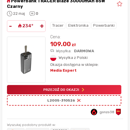
Powerbank TRACER Blaze 30000mAh 65W
Czarny
22 maj
0
-
+
Tracer
Elektronika
Powerbanki
234°
Cena:
109.00
zł
Wysyłka:
DARMOWA
Wysyłka z Polski
Okazja dostępna w sklepie:
Media Expert
PRZEJDŹ DO OKAZJI
L2005-310526
gonzo38
Wyszukaj podobny produkt w: