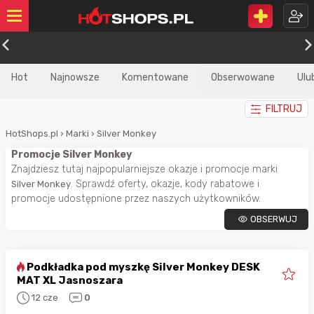
Hot
Najnowsze
Komentowane
Obserwowane
Ulu
FILTRUJ
HotShops.pl
›
Marki
›
Silver Monkey
Promocje Silver Monkey
Znajdziesz tutaj najpopularniejsze okazje i promocje marki
. Sprawdź oferty, okazje, kody rabatowe i
Silver Monkey
promocje udostępnione przez naszych użytkowników.
OBSERWUJ
Podkładka pod myszkę Silver Monkey DESK
MAT XL Jasnoszara
12 cze
0