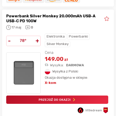
Powerbank Silver Monkey 20.000mAh USB-A
USB-C PD 100W
17 maj
0
Elektronika
Powerbanki
-
+
78°
Silver Monkey
Cena:
149.00
zł
Wysyłka:
DARMOWA
Wysyłka z Polski
Okazja dostępna w sklepie:
X-kom
PRZEJDŹ DO OKAZJI
littledream