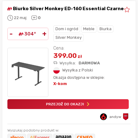
Biurko Silver Monkey ED-160 Essential Czarne
22 maj
0
Dom i ogród
Meble
Biurka
-
+
304°
Silver Monkey
Cena:
399.00
zł
Wysyłka:
DARMOWA
Wysyłka z Polski
Okazja dostępna w sklepie:
X-kom
PRZEJDŹ DO OKAZJI
andyw
Wyszukaj podobny produkt w: