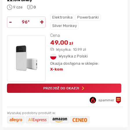
9 cze
0
Elektronika
Powerbanki
-
+
96°
Silver Monkey
Cena:
49.00
zł
Wysyłka:
10.99
zł
Wysyłka z Polski
Okazja dostępna w sklepie:
X-kom
PRZEJDŹ DO OKAZJI
spammer
Wyszukaj podobny produkt w: