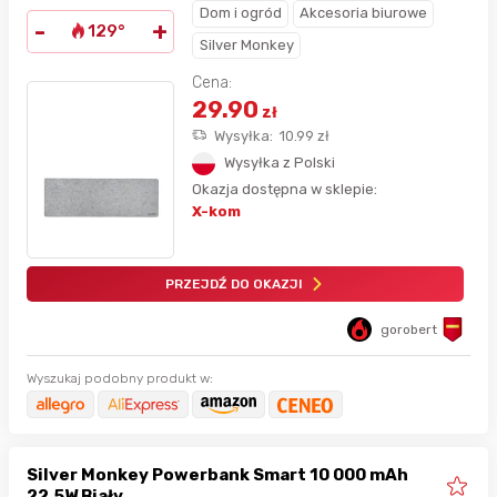
Dom i ogród
Akcesoria biurowe
-
+
129°
Silver Monkey
Cena:
29.90
zł
Wysyłka:
10.99
zł
Wysyłka z Polski
Okazja dostępna w sklepie:
X-kom
PRZEJDŹ DO OKAZJI
gorobert
Wyszukaj podobny produkt w:
Silver Monkey Powerbank Smart 10 000 mAh
22.5W Biały