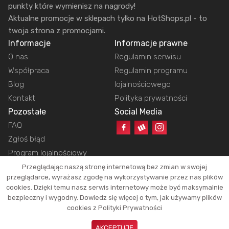
punkty które wymienisz na nagrody!
Aktualne promocje w sklepach tylko na HotShops.pl - to
twoja strona z promocjami.
Informacje
Informacje prawne
O nas
Regulamin serwisu
Współpraca
Regulamin programu
Blog
lojalnościowego
Kontakt
Polityka prywatności
Pozostałe
Social Media
FAQ
Zgłoś błąd
Program lojalnościowy
Przeglądając naszą stronę internetową bez zmian w swojej
przeglądarce, wyrażasz zgodę na wykorzystywanie przez nas plików
cookies. Dzięki temu nasz serwis internetowy może być maksymalnie
Copyright © 2026 HotShops.pl - Wszelkie prawa zastrzeżone.
bezpieczny i wygodny. Dowiedz się więcej o tym, jak używamy plików
Jako partnerzy możemy otrzymać prowizję za dokonanie zakupów z naszych
cookies z Polityki Prywatności
linków. Dzięki temu jesteśmy w stanie utrzymać działanie naszego portalu.
Okazje oraz ich atrakcyjność zależą tylko i wyłącznie od naszych
AKCEPTUJĘ