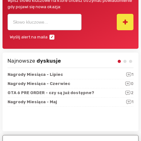
Wpisz słowo kluczowe na które chcesz otrzymać powiadomienie
gdy pojawi się nowa okazja:
Wyślij alert na maila
Najnowsze
dyskusje
3
Nagrody Miesiąca - Lipiec
1
RAN
5
Nagrody Miesiąca - Czerwiec
0
Zno
4
GTA 6 PRE ORDER - czy są już dostępne?
2
Nag
0
Nagrody Miesiąca - Maj
1
Rap