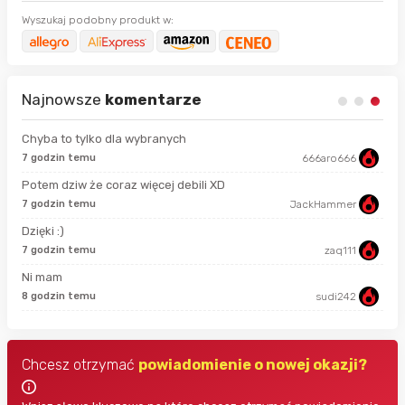
Wyszukaj podobny produkt w:
Najnowsze
komentarze
Chyba to tylko dla wybranych
7 godzin temu
666aro666
11 
Potem dziw że coraz więcej debili XD
4 m
7 godzin temu
JackHammer
Dzięki :)
47 
7 godzin temu
zaq111
Ni mam
48 
8 godzin temu
sudi242
Chcesz otrzymać
powiadomienie o nowej okazji?