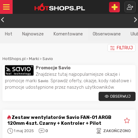
Hot
Najnowsze
Komentowane
Obserwowane
Ulu
FILTRUJ
HotShops.pl
›
Marki
›
Savio
Promocje Savio
Znajdziesz tutaj najpopularniejsze okazje i
promocje marki
. Sprawdź oferty, okazje, kody rabatowe i
Savio
promocje udostępnione przez naszych użytkowników.
OBSERWUJ
Zestaw wentylatorów Savio FAN-01 ARGB
120mm 4szt. Czarny + Kontroler + Pilot
1 maj 2025
0
ZAKOŃCZONO