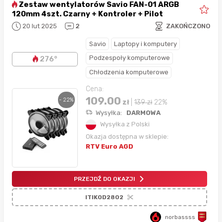
Zestaw wentylatorów Savio FAN-01 ARGB
120mm 4szt. Czarny + Kontroler + Pilot
20 lut 2025
2
ZAKOŃCZONO
Savio
Laptopy i komputery
Podzespoły komputerowe
276°
Chłodzenia komputerowe
Cena:
109.00
- 22%
zł
|
139
zł
22%
Wysyłka:
DARMOWA
Wysyłka z Polski
Okazja dostępna w sklepie:
RTV Euro AGD
PRZEJDŹ DO OKAZJI
ITIKOD2802
norbassss