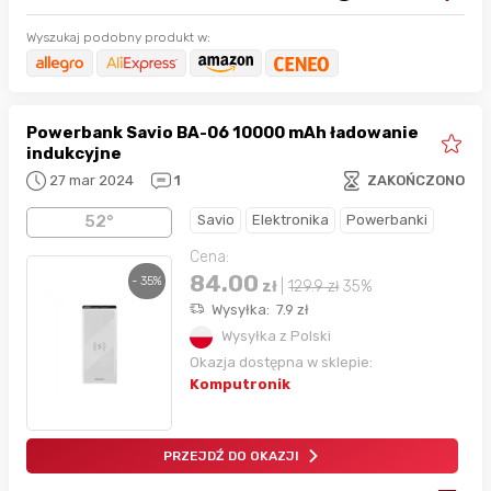
Wyszukaj podobny produkt w:
Powerbank Savio BA-06 10000 mAh ładowanie
indukcyjne
27 mar 2024
1
ZAKOŃCZONO
Savio
Elektronika
Powerbanki
52°
Cena:
84.00
- 35%
zł
|
129.9
zł
35%
Wysyłka:
7.9
zł
Wysyłka z Polski
Okazja dostępna w sklepie:
Komputronik
PRZEJDŹ DO OKAZJI