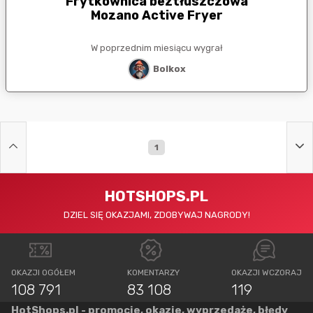
Frytkownica beztłuszczowa
Mozano Active Fryer
W poprzednim miesiącu wygrał
Bolkox
1
HOTSHOPS.PL
DZIEL SIĘ OKAZJAMI, ZDOBYWAJ NAGRODY!
OKAZJI OGÓŁEM
KOMENTARZY
OKAZJI WCZORAJ
108 791
83 108
119
HotShops.pl - promocje, okazje, wyprzedaże, błędy