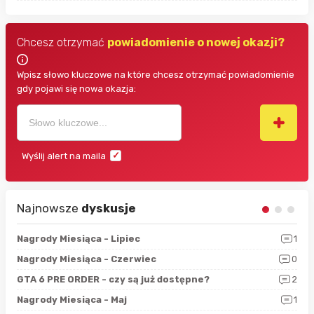
Chcesz otrzymać
powiadomienie o nowej okazji?
Wpisz słowo kluczowe na które chcesz otrzymać powiadomienie
gdy pojawi się nowa okazja:
Wyślij alert na maila
Najnowsze
dyskusje
3
Nagrody Miesiąca - Lipiec
1
RAN
5
Nagrody Miesiąca - Czerwiec
0
Zno
4
GTA 6 PRE ORDER - czy są już dostępne?
2
Nag
0
Nagrody Miesiąca - Maj
1
Rap