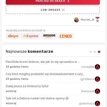
PRZEJDŹ DO OKAZJI
L08-280223
Maciek_N
Wyszukaj podobny produkt w:
Najnowsze
komentarze
FlexiSide brzmi dobrze, ale jak to się sprawdza w ...
22 godziny temu
romez555
15 
Czy ktoś mógłby podzielić się doświadczeniem z uży...
23 godziny temu
lg225karol
god
Dalej plusa za śmieszny tytuł
wczoraj
therocket
14 
Tyle lat a Debica nadal robi dobre opony 😃
wczoraj
grzechooo
18 