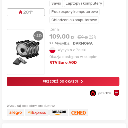
Savio
Laptopy i komputery
Podzespoły komputerowe
281°
Chłodzenia komputerowe
Cena:
109.00
- 22%
zł
|
139
zł
22%
Wysyłka:
DARMOWA
Wysyłka z Polski
Okazja dostępna w sklepie:
RTV Euro AGD
PRZEJDŹ DO OKAZJI
piter820
Wyszukaj podobny produkt w: