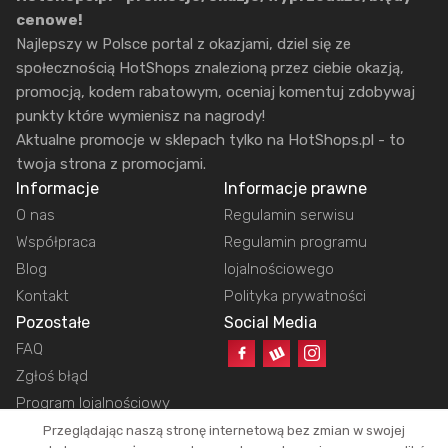
cenowe!
Najlepszy w Polsce portal z okazjami, dziel się ze
społecznością HotShops znalezioną przez ciebie okazją,
promocją, kodem rabatowym, oceniaj komentuj zdobywaj
punkty które wymienisz na nagrody!
Aktualne promocje w sklepach tylko na HotShops.pl - to
twoja strona z promocjami.
Informacje
Informacje prawne
O nas
Regulamin serwisu
Współpraca
Regulamin programu
Blog
lojalnościowego
Kontakt
Polityka prywatności
Pozostałe
Social Media
FAQ
Zgłoś błąd
Program lojalnościowy
Przeglądając naszą stronę internetową bez zmian w swojej