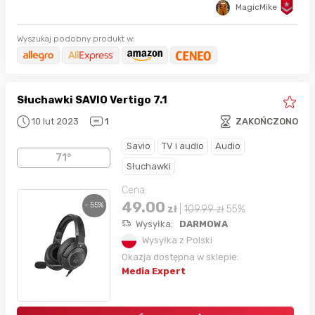
MagicMike
Wyszukaj podobny produkt w:
Słuchawki SAVIO Vertigo 7.1
10 lut 2023
1
ZAKOŃCZONO
Savio
TV i audio
Audio
71°
Słuchawki
Cena:
49.00
- 55%
zł
|
109.99
zł
55%
Wysyłka:
DARMOWA
Wysyłka z Polski
Okazja dostępna w sklepie:
Media Expert