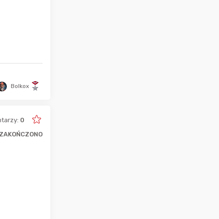
Bolkox
tarzy:
0
ZAKOŃCZONO