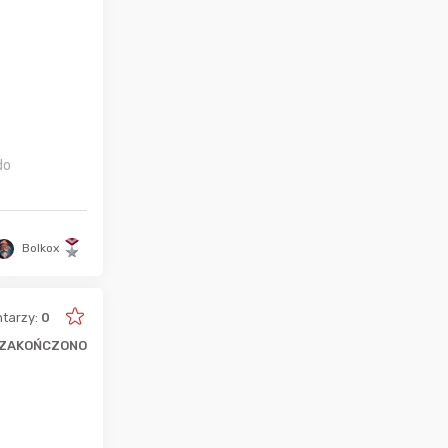
do
Bolkox
tarzy:
0
ZAKOŃCZONO