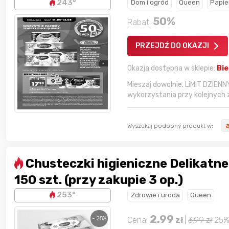
243°
Dom i ogród
Queen
Papie
50
%
Rabat:
PRZEJDŹ DO OKAZJI
Okazja dostępna w sklepie:
Bi
Mieszaj dowolnie. LiMIT DZIE
wykorzystania przy kolejnych 
Wyszukaj podobny produkt w:
Chusteczki higieniczne Delikatne
150 szt. (przy zakupie 3 op.)
253°
Zdrowie i uroda
Queen
2.99
- 25%
Cena:
zł
|
3.99
zł
25