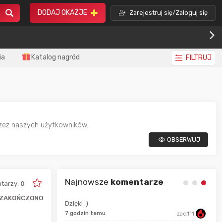
DODAJ OKAZJE
Zarejestruj się/Zaloguj się
ia
Katalog nagród
FILTRUJ
rzez naszych użytkowników.
OBSERWUJ
Najnowsze
komentarze
tarzy:
0
ZAKOŃCZONO
Dzięki :)
7 godzin temu
zaq111