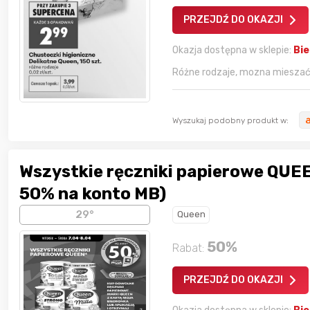
PRZEJDŹ DO OKAZJI
Okazja dostępna w sklepie:
Bi
Różne rodzaje, mozna mieszać. 
Wyszukaj podobny produkt w:
Wszystkie ręczniki papierowe QUE
50% na konto MB)
29°
Queen
50
%
Rabat:
PRZEJDŹ DO OKAZJI