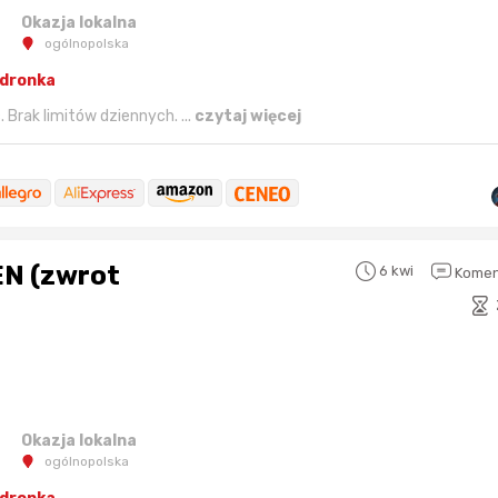
Okazja lokalna
ogólnopolska
edronka
Brak limitów dziennych. ...
czytaj więcej
EN (zwrot
6 kwi
Komen
Okazja lokalna
ogólnopolska