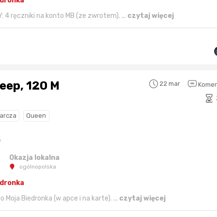
edronka
: 4 ręczniki na konto MB (ze zwrotem). ...
czytaj więcej
eep, 120 M
22 mar
Komen
arcza
Queen
%
Okazja lokalna
ogólnopolska
edronka
 Moja Biedronka (w apce i na karte). ...
czytaj więcej