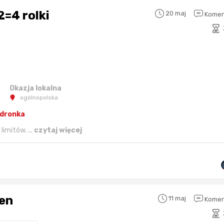
=4 rolki
20 maj
Komen
Okazja lokalna
ogólnopolska
edronka
imitów. ...
czytaj więcej
een
11 maj
Komen