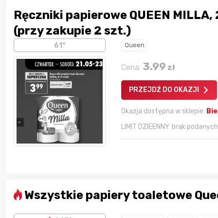
Ręczniki papierowe QUEEN MILLA, 2
(przy zakupie 2 szt.)
61°
Queen
3.99
Cena:
zł
PRZEJDŹ DO OKAZJI
Okazja dostępna w sklepie:
Bi
LIMIT DZIEENNY: brak podanych l
Wszystkie papiery toaletowe Qu