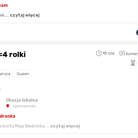
eam
e, ...
czytaj więcej
Sferis - czemu odstra
Czy moze ktos to jakos
wytłumaczyc.
=4 rolki
18 cze
Komen
Katalog nagród
Nagrody Miesiąca - Ma
arcza
Queen
%
Okazja lokalna
Nagroda za
najlepiej ocenianą
Nagroda za
najle
ogólnopolska
okazję
w tym miesiącu:
okazję
w poprzed
edronka
 konto Moja Biedronka. ...
czytaj więcej