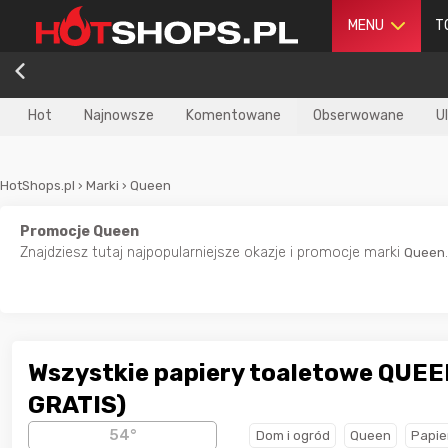
MENU
T
Hot
Najnowsze
Komentowane
Obserwowane
U
HotShops.pl
›
Marki
›
Queen
Promocje Queen
Znajdziesz tutaj najpopularniejsze okazje i promocje marki
Queen
Wszystkie papiery toaletowe QUEE
GRATIS)
7 godzin temu
zaq111
54°
Dom i ogród
Queen
Papie