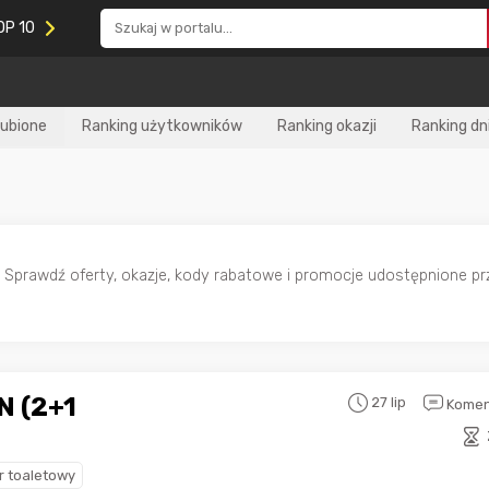
OP 10
lubione
Ranking użytkowników
Ranking okazji
Ranking dn
. Sprawdź oferty, okazje, kody rabatowe i promocje udostępnione p
N (2+1
27 lip
Komen
r toaletowy