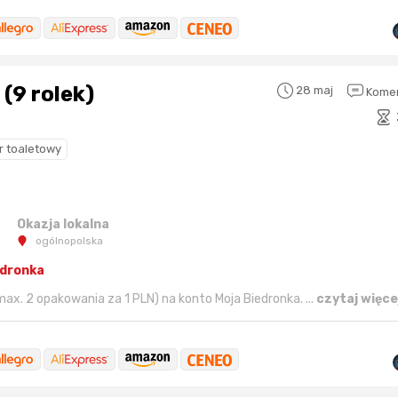
(9 rolek)
28 maj
Komen
r toaletowy
Karta podarunkowa
Karta pod
Allegro 150zł
Amazon 
Okazja lokalna
ogólnopolska
W poprzednim mi
Le
edronka
ax. 2 opakowania za 1 PLN) na konto Moja Biedronka. ...
czytaj więce