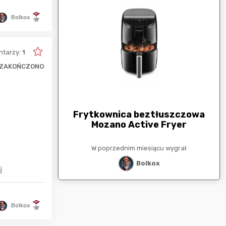
Bolkox
tarzy:
1
ZAKOŃCZONO
arunkowa
G
250zł
Frytkownica beztłuszczowa
Mozano Active Fryer
esiącu wygrał
W poprzednim miesiącu wygrał
stat
Bolkox
j
Bolkox