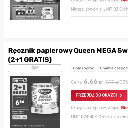
Okazja dostępna w sklepie:
Bi
Mieszaj dowolnie. LIMIT DZIENNY
Ręcznik papierowy Queen MEGA Sw
(2+1 GRATiS)
58°
Dom i ogród
Chemia gospod
6.66
- 33%
Cena:
zł
|
9.99
zł
33
PRZEJDŹ DO OKAZJI
Okazja dostępna w sklepie:
Bi
LIMIT DZIENNY: 3 sztuki na konto