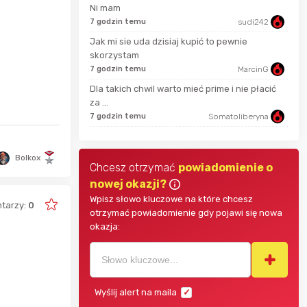
Ays
13 s
Ni mam
7 godzin temu
sudi242
kkk
30 s
Jak mi sie uda dzisiaj kupić to pewnie
skorzystam
666aro666
7 godzin temu
MarcinG
48 m
Dla takich chwil warto mieć prime i nie płacić
za ...
JackHammer
7 godzin temu
Somatoliberyna
2 go
Bolkox
Chcesz otrzymać
powiadomienie o
nowej okazji?
Wpisz słowo kluczowe na które chcesz
tarzy:
0
otrzymać powiadomienie gdy pojawi się nowa
okazja:
Wyślij alert na maila