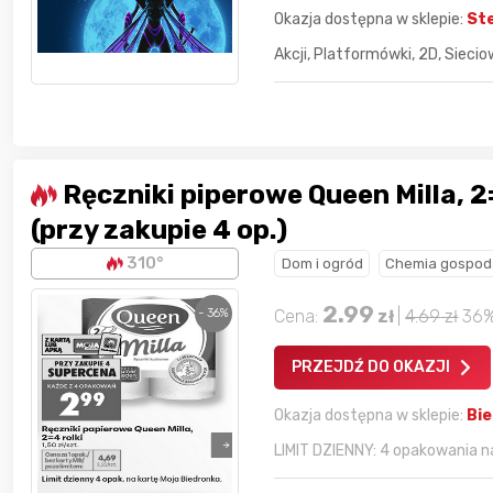
Okazja dostępna w sklepie:
St
Akcji, Platformówki, 2D, Sieciow
Ręczniki piperowe Queen Milla, 2
(przy zakupie 4 op.)
310°
Dom i ogród
Chemia gospod
2.99
- 36%
Cena:
zł
|
4.69
zł
36
dla
najlepszego
Nagroda dla
najlepszego
PRZEJDŹ DO OKAZJI
ika
w poprzednim
użytkownika
w tym miesiącu:
iesiącu:
Okazja dostępna w sklepie:
Bi
LIMIT DZIENNY: 4 opakowania na