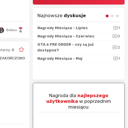
Najnowsze
dyskusje
sza?
3
Nagrody Miesiąca - Lipiec
1
RAN
Bolkox
 logicznie
Nagrody Miesiąca - Czerwiec
0
Zno
5
ALL
GTA 6 PRE ORDER - czy są już
2
tarzy:
0
4
dostępne?
Nag
ZAKOŃCZONO
rzec
0
Nagrody Miesiąca - Maj
1
Rapo
Hot
piej ocenianą
Nagroda dla
najlepszego
nim miesiącu:
użytkownika
w poprzednim
miesiącu: