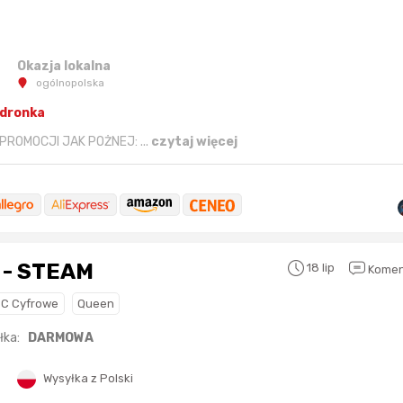
13 sekund temu
kaczorek231997
3 godziny temu
30 sekund temu
Agata_Wa
3 godziny temu
Okazja lokalna
ogólnopolska
48 minut temu
wiedzma
6 godzin temu
edronka
6 godzin temu
 PROMOCJI JAK POŻNEJ: ...
czytaj więcej
2 godziny temu
adambak
 - STEAM
18 lip
Komen
PC Cyfrowe
Queen
łka:
DARMOWA
Wysyłka z Polski