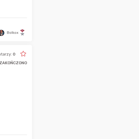
Bolkox
tarzy:
0
ZAKOŃCZONO