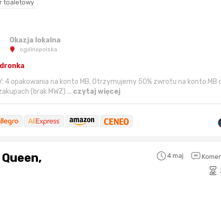
r toaletowy
Okazja lokalna
ogólnopolska
edronka
NNY: 4 opakowania na konto MB. Otrzymujemy 50% zwrotu na konto MB 
zakupach (brak MWZ) ...
czytaj więcej
 Queen,
4 maj
Komen
%