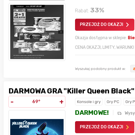
33
%
7 godzin temu
sudi242
Rabat:
PRZEJDŹ DO OKAZJI
7 godzin temu
MarcinG
Okazja dostępna w sklepie:
Bi
CENA OKAZJI, LIMITY, WARUNKI
7 godzin temu
Somatoliberyna
Wyszukaj podobny produkt w:
DARMOWA GRA "Killer Queen Black"
-
+
69°
Konsole i gry
Gry PC
Gry 
DARMOWE!
Wysy
PRZEJDŹ DO OKAZJI