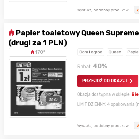
Wyszukaj podobny produkt w:
Papier toaletowy Queen Supreme 
(drugi za 1 PLN)
170°
Dom i ogród
Queen
Papie
Gofrownica GÖTZE & JENSEN
40
%
Rabat:
a beztłuszczowa
DW900 1600W
Active Fryer
PRZEJDŹ DO OKAZJI
im miesiącu wygrał
Okazja dostępna w sklepie:
Bi
Bolkox
LIMIT DZIENNY: 4 opakowania (m
Wyszukaj podobny produkt w: