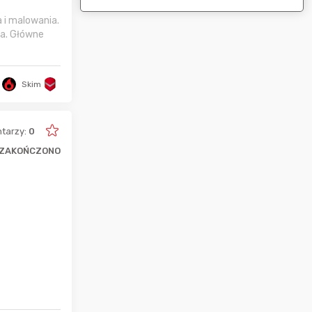
 i malowania.
ja. Główne
Skim
tarzy:
0
ZAKOŃCZONO