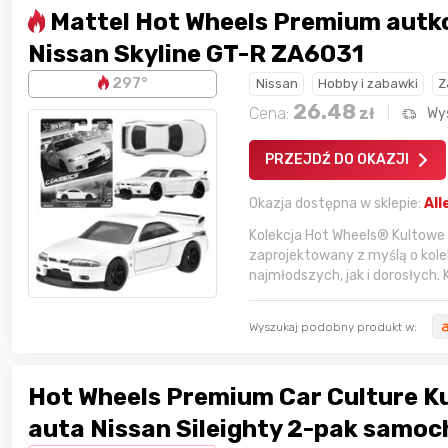
Mattel Hot Wheels Premium autk
Nissan Skyline GT-R ZA6031
18 godzin temu
trudlewski
297°
Nissan
Hobby i zabawki
Z
26.48
18 godzin temu
krzychu77
Cena:
zł
Wy
PRZEJDŹ DO OKAZJI
19 godzin temu
kaczorek231997
Okazja dostępna w sklepie:
All
19 godzin temu
Agata_Wa
Kolekcja Hot Wheels® Kultowe
zaprojektowany z myślą o kole
najmłodszych, jak i dorosłych.
Wyszukaj podobny produkt w:
Hot Wheels Premium Car Culture K
auta Nissan Sileighty 2-pak samo