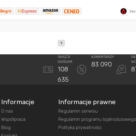
Jac
1
OKAZJI
KOMENTARZY
OK
OGÓŁEM
W
83 090
108
8
635
Informacje
Informacje prawne
O nas
Regulamin serwisu
Współpraca
Regulamin programu lojalnościoweg
Blog
Polityka prywatności
Kontakt