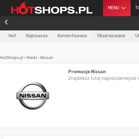
MENU
T
Hot
Najnowsze
Komentowane
Obserwowane
U
HotShops.pl
›
Marki
›
Nissan
Promocje Nissan
Znajdziesz tutaj najpopularniejsze