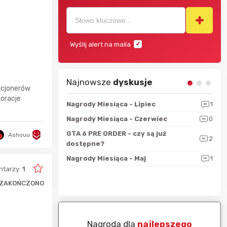
Wyślij alert na maila
Najnowsze
dyskusje
kcjonerów
oracje
sza?
3
Nagrody Miesiąca - Lipiec
1
RAN
 logicznie
Nagrody Miesiąca - Czerwiec
0
Zno
5
ALL
GTA 6 PRE ORDER - czy są już
Ashouu
2
4
dostępne?
Nag
rzec
0
Nagrody Miesiąca - Maj
1
Rapo
Hot
tarzy:
1
ZAKOŃCZONO
piej ocenianą
Nagroda dla
najlepszego