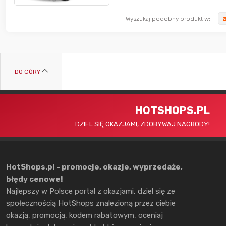
Wyszukaj podobny produkt w:
DO GÓRY
HOTSHOPS.PL
DZIEL SIĘ OKAZJAMI, ZDOBYWAJ NAGRODY!
HotShops.pl - promocje, okazje, wyprzedaże,
błędy cenowe!
Najlepszy w Polsce portal z okazjami, dziel się ze
społecznością HotShops znalezioną przez ciebie
okazją, promocją, kodem rabatowym, oceniaj