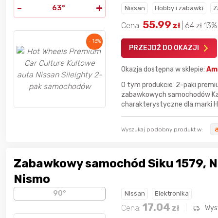
-
+
63°
Nissan
Hobby i zabawki
Z
55.99
Cena:
zł
|
64
zł
13%
- 13%
PRZEJDŹ DO OKAZJI
Okazja dostępna w sklepie:
Am
O tym produkcie 2-paki premi
zabawkowych samochodów Każd
charakterystyczne dla marki Ho
Wyszukaj podobny produkt w:
Zabawkowy samochód Siku 1579, N
Nismo
90°
Nissan
Elektronika
17.04
Cena:
zł
Wys
dla
najlepszego
Nagroda dla
najlepszego