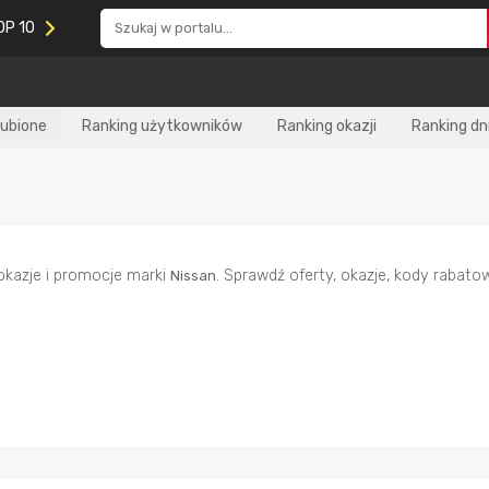
OP 10
lubione
Ranking użytkowników
Ranking okazji
Ranking dn
 okazje i promocje marki
. Sprawdź oferty, okazje, kody rabat
Nissan