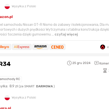
okazję
w tym miesiącu:
okazję
w poprzed
Wysyłka z Polski
azon.pl
samochodu Nissan GT-R Nismo do zabawy i kolekcjonowania, Dla ma
towych i dużych prędkości Wytrzymała i stabilna konstrukcja dzięk
wości toczenia dzięki gumowemu ...
czytaj więcej
c
 R34
25 gru 2024
Komen
Karta podarunkowa
Karta pod
amochody RC
Allegro 150zł
Amazon 
syłka:
8.9
zł
(
ze SMART
DARMOWA
)
W poprzednim mi
Wysyłka z Polski
Le
egro.pl