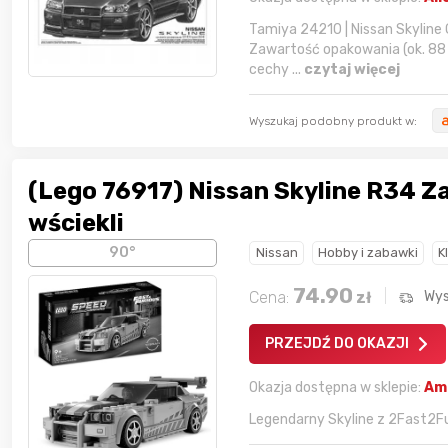
Tamiya 24210 | Nissan Skyline
Zawartość opakowania (ok. 88 
cechy ...
czytaj więcej
Wyszukaj podobny produkt w:
(Lego 76917) Nissan Skyline R34 Z
wściekli
90°
Nissan
Hobby i zabawki
K
74.90
Cena:
zł
Wys
PRZEJDŹ DO OKAZJI
Okazja dostępna w sklepie:
Am
Legendarny Skyline z 2Fast2Fu