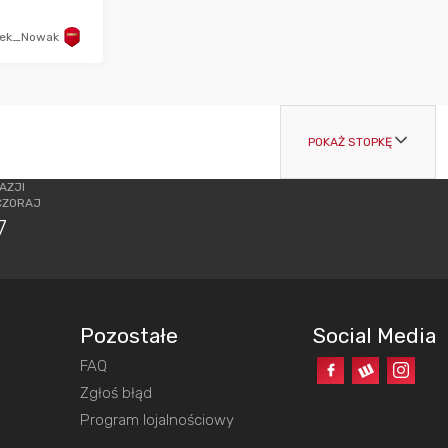
ek_Nowak
POKAŻ STOPKĘ
AZJI
CZORAJ
7
Pozostałe
Social Media
FAQ
o
Zgłoś błąd
Program lojalnościowy