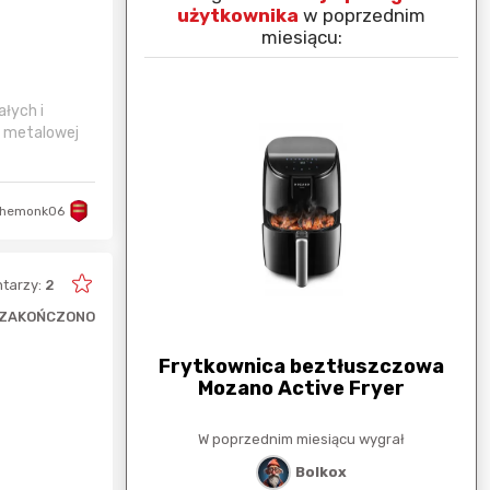
nim miesiącu:
użytkownika
w poprzednim
miesiącu:
łych i
i metalowej
hemonk06
tarzy:
2
ZAKOŃCZONO
arunkowa
G
250zł
Frytkownica beztłuszczowa
Mozano Active Fryer
esiącu wygrał
W poprzednim miesiącu wygrał
stat
Bolkox