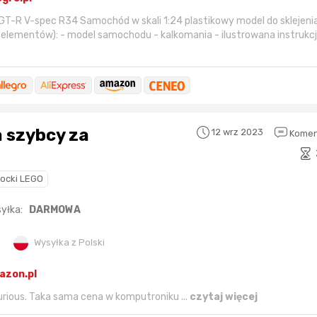
 GT-R V-spec R34 Samochód w skali 1:24 plastikowy model do sklejenia
elementów): - model samochodu - kalkomania - ilustrowana instrukc
a szybcy za
12 wrz 2023
Komen
locki LEGO
yłka:
DARMOWA
Wysyłka z Polski
azon.pl
rious. Taka sama cena w komputroniku ...
czytaj więcej