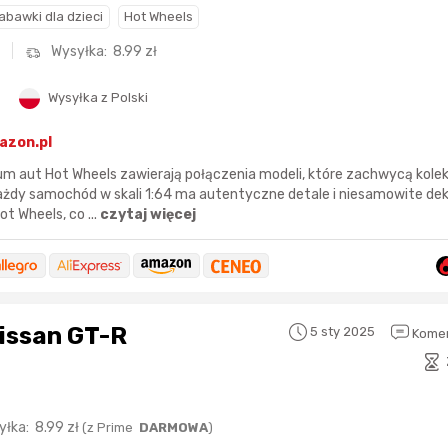
abawki dla dzieci
Hot Wheels
Wysyłka:
8.99
zł
Wysyłka z Polski
azon.pl
um aut Hot Wheels zawierają połączenia modeli, które zachwycą kole
y samochód w skali 1:64 ma autentyczne detale i niesamowite dek
Sferis - czemu odstra
t Wheels, co ...
czytaj więcej
Czy moze ktos to jakos
wytłumaczyc.
Katalog nagród
Nagrody Miesiąca - Ma
issan GT-R
5 sty 2025
Komen
yłka:
8.99
zł
(
z Prime
DARMOWA
)
Nagroda za
najlepiej ocenianą
Nagroda za
najle