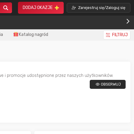
DODAJ OKAZJE
Zarejestruj się/Zaloguj się
ia
Katalog nagród
FILTRUJ
owe i promocje udostępnione przez naszych użytkowników.
OBSERWUJ