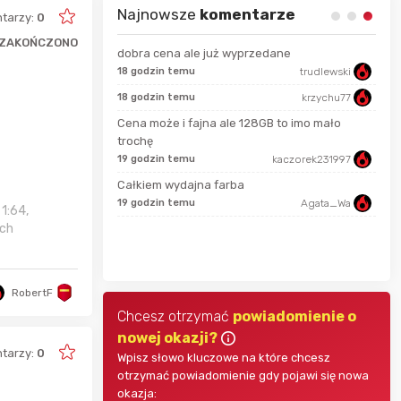
Najnowsze
komentarze
tarzy:
0
ZAKOŃCZONO
dobra cena ale już wyprzedane
18 godzin temu
trudlewski
50 s
Bolkox
18 godzin temu
krzychu77
Cena może i fajna ale 128GB to imo mało
7 go
Bolkox
trochę
19 godzin temu
kaczorek231997
7 go
grozlik
Całkiem wydajna farba
19 godzin temu
Agata_Wa
1:64,
ych
Adam656
7 go
RobertF
Chcesz otrzymać
powiadomienie o
nowej okazji?
tarzy:
0
Wpisz słowo kluczowe na które chcesz
otrzymać powiadomienie gdy pojawi się nowa
okazja: