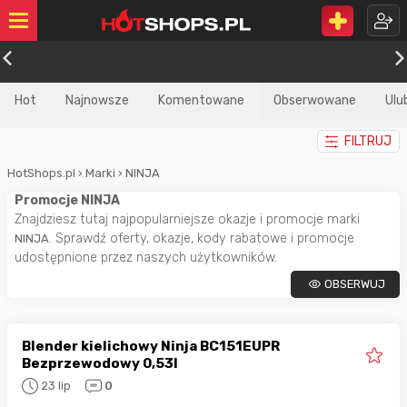
Hot
Najnowsze
Komentowane
Obserwowane
Ulu
FILTRUJ
HotShops.pl
›
Marki
›
NINJA
Promocje NINJA
Znajdziesz tutaj najpopularniejsze okazje i promocje marki
. Sprawdź oferty, okazje, kody rabatowe i promocje
NINJA
udostępnione przez naszych użytkowników.
OBSERWUJ
Blender kielichowy Ninja BC151EUPR
Bezprzewodowy 0,53l
23 lip
0