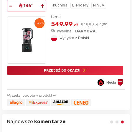
-
+
Kuchnia
Blendery
NINJA
186°
Cena:
549.99
- 42%
zł
|
949,99
zł
42%
Wysyłka:
DARMOWA
Wysyłka z Polski
PRZEJDŹ DO OKAZJI
Mecia
Wyszukaj podobny produkt w:
Najnowsze
komentarze