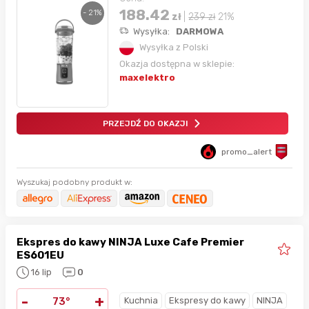
188.42
- 21%
zł
|
239
zł
21%
Wysyłka:
DARMOWA
Wysyłka z Polski
Okazja dostępna w sklepie:
maxelektro
PRZEJDŹ DO OKAZJI
promo_alert
Wyszukaj podobny produkt w:
Ekspres do kawy NINJA Luxe Cafe Premier
ES601EU
16 lip
0
-
+
Kuchnia
Ekspresy do kawy
NINJA
73°