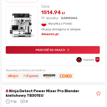
Cena:
1514.94
zł
Wysyłka:
DARMOWA
Wysyłka z Polski
Okazja dostępna w sklepie:
Amazon.pl
PRZEJDŹ DO OKAZJI
hastom
Wyszukaj podobny produkt w:
Ninja Detect Power Mixer Pro Blender
kielichowy TB301EU
9 lip
0