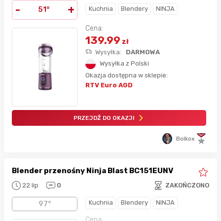
-
+
Kuchnia
Blendery
NINJA
51°
Cena:
139.99
zł
Wysyłka:
DARMOWA
Wysyłka z Polski
Okazja dostępna w sklepie:
RTV Euro AGD
PRZEJDŹ DO OKAZJI
Bolkox
Blender przenośny Ninja Blast BC151EUNV
22 lip
0
ZAKOŃCZONO
Kuchnia
Blendery
NINJA
97°
Cena: