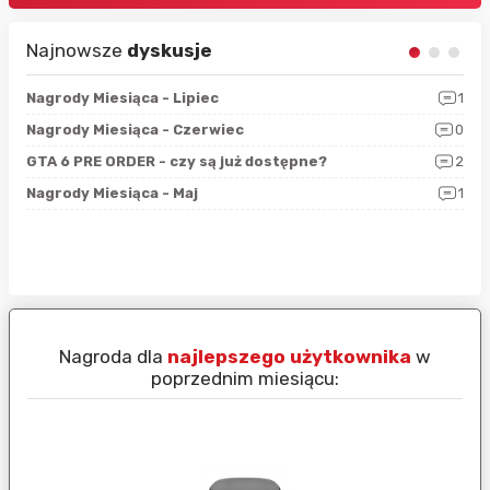
Najnowsze
dyskusje
3
Nagrody Miesiąca - Lipiec
1
RAN
5
Nagrody Miesiąca - Czerwiec
0
Zno
4
GTA 6 PRE ORDER - czy są już dostępne?
2
Nag
0
Nagrody Miesiąca - Maj
1
Rap
Nagroda dla
najlepszego użytkownika
w
N
poprzednim miesiącu: