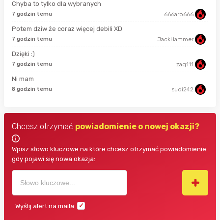
Chyba to tylko dla wybranych
7 godzin temu
666aro666
11 
Potem dziw że coraz więcej debili XD
4 m
7 godzin temu
JackHammer
Dzięki :)
47 
7 godzin temu
zaq111
Ni mam
48 
8 godzin temu
sudi242
Chcesz otrzymać
powiadomienie o nowej okazji?
Wpisz słowo kluczowe na które chcesz otrzymać powiadomienie
gdy pojawi się nowa okazja:
Wyślij alert na maila