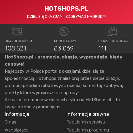
HOTSHOPS.PL
DZIEL SIĘ OKAZJAMI, ZDOBYWAJ NAGRODY!
OKAZJI OGÓŁEM
KOMENTARZY
OKAZJI WCZORAJ
108 521
83 069
111
HotShops.pl - promocje, okazje, wyprzedaże, błędy
cenowe!
Najlepszy w Polsce portal z okazjami, dziel się ze
społecznością HotShops znalezioną przez ciebie okazją,
promocją, kodem rabatowym, oceniaj komentuj zdobywaj
punkty które wymienisz na nagrody!
Aktualne promocje w sklepach tylko na HotShops.pl - to
twoja strona z promocjami.
Informacje
Informacje prawne
O nas
Regulamin serwisu
Współpraca
Regulamin programu