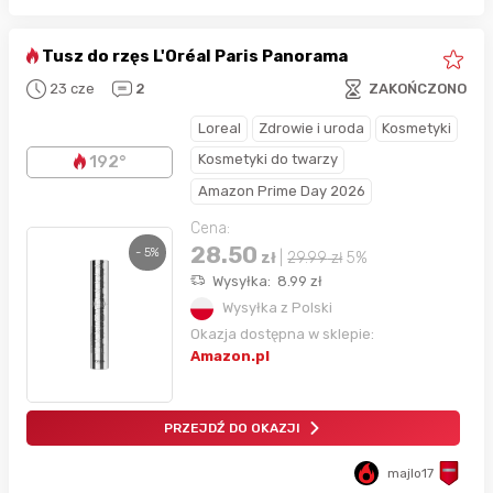
Tusz do rzęs L'Oréal Paris Panorama
23 cze
2
ZAKOŃCZONO
Loreal
Zdrowie i uroda
Kosmetyki
Kosmetyki do twarzy
192°
Amazon Prime Day 2026
Cena:
28.50
- 5%
zł
|
29.99
zł
5%
Wysyłka:
8.99
zł
Wysyłka z Polski
Okazja dostępna w sklepie:
Amazon.pl
PRZEJDŹ DO OKAZJI
majlo17