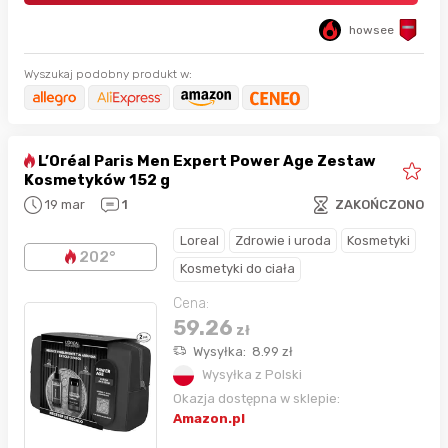
howsee
Wyszukaj podobny produkt w:
L’Oréal Paris Men Expert Power Age Zestaw
Kosmetyków 152 g
19 mar
1
ZAKOŃCZONO
Loreal
Zdrowie i uroda
Kosmetyki
202°
Kosmetyki do ciała
Cena:
59.26
zł
Wysyłka:
8.99
zł
Wysyłka z Polski
Okazja dostępna w sklepie:
Amazon.pl