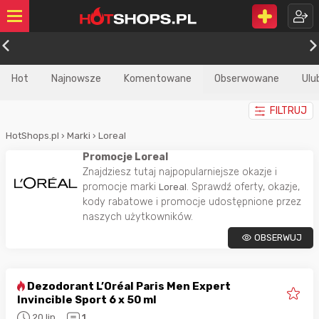
Hot
Najnowsze
Komentowane
Obserwowane
Ulu
FILTRUJ
HotShops.pl
›
Marki
›
Loreal
Promocje Loreal
Znajdziesz tutaj najpopularniejsze okazje i
promocje marki
. Sprawdź oferty, okazje,
Loreal
kody rabatowe i promocje udostępnione przez
naszych użytkowników.
OBSERWUJ
Dezodorant L’Oréal Paris Men Expert
Invincible Sport 6 x 50 ml
20 lip
1