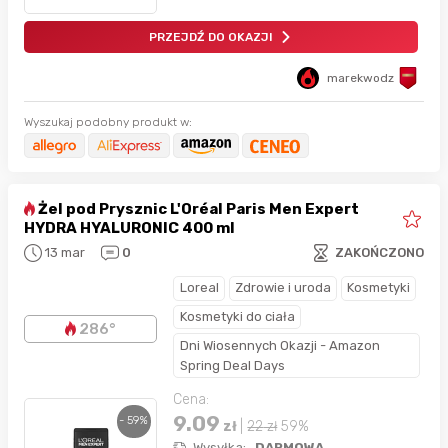
PRZEJDŹ DO OKAZJI
marekwodz
Wyszukaj podobny produkt w:
Żel pod Prysznic L'Oréal Paris Men Expert
HYDRA HYALURONIC 400 ml
13 mar
0
ZAKOŃCZONO
Loreal
Zdrowie i uroda
Kosmetyki
Kosmetyki do ciała
286°
Dni Wiosennych Okazji - Amazon
Spring Deal Days
Cena:
9.09
- 59%
zł
|
22
zł
59%
Wysyłka:
DARMOWA