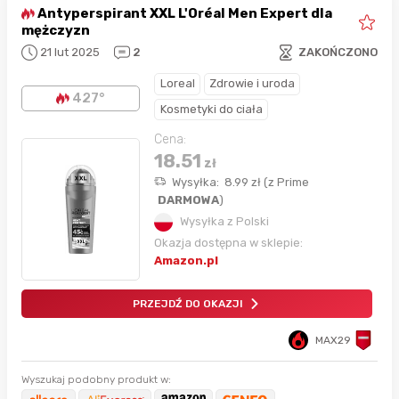
Antyperspirant XXL L'Oréal Men Expert dla
mężczyzn
21 lut 2025
2
ZAKOŃCZONO
Loreal
Zdrowie i uroda
427°
Kosmetyki do ciała
Cena:
18.51
zł
Wysyłka:
8.99
zł
(
z Prime
DARMOWA
)
Wysyłka z Polski
Okazja dostępna w sklepie:
Amazon.pl
PRZEJDŹ DO OKAZJI
MAX29
Wyszukaj podobny produkt w: