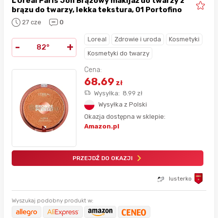
L'Oréal Paris Joli Brązowy makijaż do twarzy z
brązu do twarzy, lekka tekstura, 01 Portofino
27 cze
0
Loreal
Zdrowie i uroda
Kosmetyki
-
+
82°
Kosmetyki do twarzy
Cena:
68.69
zł
Wysyłka:
8.99
zł
Wysyłka z Polski
Okazja dostępna w sklepie:
Amazon.pl
PRZEJDŹ DO OKAZJI
lusterko
Wyszukaj podobny produkt w: