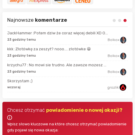
Najnowsze
komentarze
JackHammer :Potem dziw że coraz więcej debili XD O...
21 
23 godziny temu
Bolkox
kkk :Złotówkę za zeszyt? nooo…. złotówke 😁
6 g
23 godziny temu
Bolkox
krzychu77 : No mowi sie trudno. Ale zawsze mozesz ...
9 g
23 godziny temu
Bolkox
Skorzystam ;)
9 g
wczoraj
grozlik
Chcesz otrzymać
powiadomienie o nowej okazji?
Wpisz słowo kluczowe na które chcesz otrzymać powiadomienie
gdy pojawi się nowa okazja: