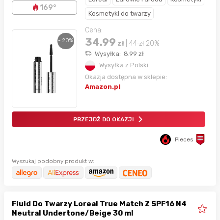
169°
Kosmetyki do twarzy
Cena:
34.99
- 20%
zł
|
44
zł
20%
Wysyłka:
8.99
zł
Wysyłka z Polski
Okazja dostępna w sklepie:
Amazon.pl
PRZEJDŹ DO OKAZJI
Pieces
Wyszukaj podobny produkt w:
Fluid Do Twarzy Loreal True Match Z SPF16 N4
Neutral Undertone/Beige 30 ml