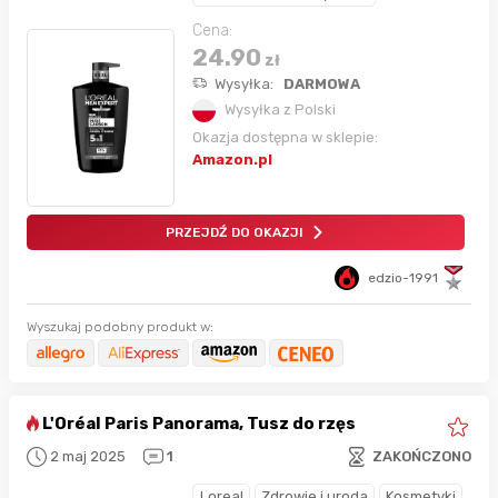
Cena:
24.90
zł
Wysyłka:
DARMOWA
Wysyłka z Polski
Okazja dostępna w sklepie:
Amazon.pl
PRZEJDŹ DO OKAZJI
edzio-1991
Wyszukaj podobny produkt w:
L'Oréal Paris Panorama, Tusz do rzęs
2 maj 2025
1
ZAKOŃCZONO
Loreal
Zdrowie i uroda
Kosmetyki