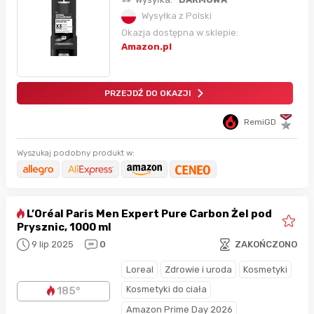
Wysyłka z Polski
Okazja dostępna w sklepie:
Amazon.pl
PRZEJDŹ DO OKAZJI
RemiGD
Wyszukaj podobny produkt w:
L’Oréal Paris Men Expert Pure Carbon Żel pod
Prysznic, 1000 ml
9 lip 2025
0
ZAKOŃCZONO
Loreal
Zdrowie i uroda
Kosmetyki
Kosmetyki do ciała
185°
Amazon Prime Day 2026