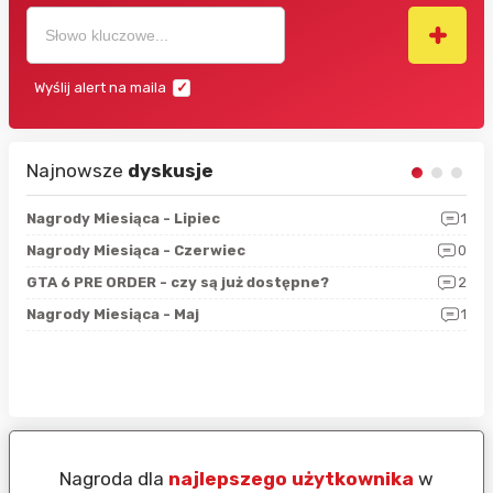
Wyślij alert na maila
Najnowsze
dyskusje
3
Nagrody Miesiąca - Lipiec
1
RAN
5
Nagrody Miesiąca - Czerwiec
0
Zno
4
GTA 6 PRE ORDER - czy są już dostępne?
2
Nag
0
Nagrody Miesiąca - Maj
1
Rap
Nagroda dla
najlepszego użytkownika
w
N