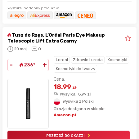
Wyszukaj podobny produkt w:
Tusz do Rzęs, L’Oréal Paris Eye Makeup
Telescopic Lift Extra Czarny
20 maj
0
Loreal
Zdrowie i uroda
Kosmetyki
-
+
236°
Kosmetyki do twarzy
Cena:
18.99
zł
Wysyłka:
8.99
zł
Wysyłka z Polski
Okazja dostępna w sklepie:
Amazon.pl
PRZEJDŹ DO OKAZJI