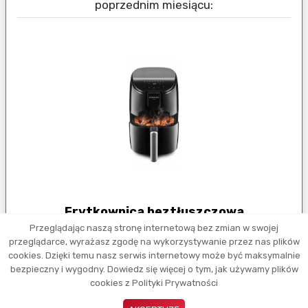
poprzednim miesiącu:
Frytkownica beztłuszczowa
Mozano Active Fryer
Przeglądając naszą stronę internetową bez zmian w swojej
przeglądarce, wyrażasz zgodę na wykorzystywanie przez nas plików
cookies. Dzięki temu nasz serwis internetowy może być maksymalnie
W poprzednim miesiącu wygrał
bezpieczny i wygodny. Dowiedz się więcej o tym, jak używamy plików
Bolkox
cookies z Polityki Prywatności