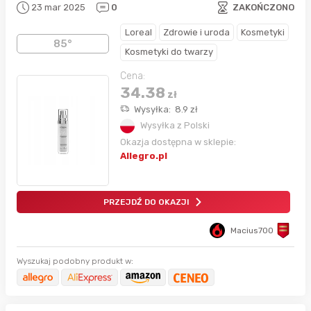
23 mar 2025
0
ZAKOŃCZONO
Loreal
Zdrowie i uroda
Kosmetyki
85°
Kosmetyki do twarzy
Cena:
34.38
zł
Wysyłka:
8.9
zł
Wysyłka z Polski
Okazja dostępna w sklepie:
Allegro.pl
PRZEJDŹ DO OKAZJI
Macius700
Wyszukaj podobny produkt w: