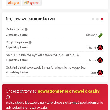
Najnowsze
komentarze
Dobra cena 😁
8 s
2 godziny temu
Rickson
Dzięki kupione 😁
17 
3 godziny temu
Thulnir
no ale już nie ma być 38 stopni tylko 32 około.. p...
42 
3 godziny temu
Thulnir
Ostatni dzień wyprzedaży na Ali więc nic nowego że...
44 
4 godziny temu
apm
Chcesz otrzymać
powiadomienie o nowej okazji?
Wpisz słowo kluczowe na które chcesz otrzymać powiadomienie
gdy pojawi się nowa okazja: