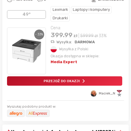
Lexmark
Laptopy i komputery
49°
Drukarki
Cena:
399.99
- 33%
zł
|
599.99
zł
33%
Wysyłka:
DARMOWA
Wysyłka z Polski
Okazja dostępna w sklepie:
Media Expert
PRZEJDŹ DO OKAZJI
Maciek_N
Wyszukaj podobny produkt w: