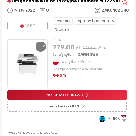
Urządzenie wielofunkcyjne Lexmark MB2236i
19 sty 2022
0
ZAKOŃCZONO
Lexmark
Laptopy i komputery
135°
Drukarki
Cena:
779.00
- 28%
zł
|
1079
zł
28%
Wysyłka:
DARMOWA
Wysyłka z Polski
Okazja dostępna w sklepie:
X-kom
PRZEJDŹ DO OKAZJI
peryferia-2022
Mati96
Wyszukaj podobny produkt w: