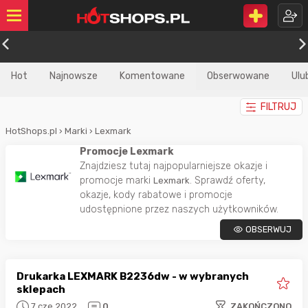
Hot
Najnowsze
Komentowane
Obserwowane
Ulu
FILTRUJ
HotShops.pl
›
Marki
›
Lexmark
Promocje Lexmark
Znajdziesz tutaj najpopularniejsze okazje i
promocje marki
. Sprawdź oferty,
Lexmark
okazje, kody rabatowe i promocje
udostępnione przez naszych użytkowników.
OBSERWUJ
Drukarka LEXMARK B2236dw - w wybranych
sklepach
7 cze 2022
0
ZAKOŃCZONO