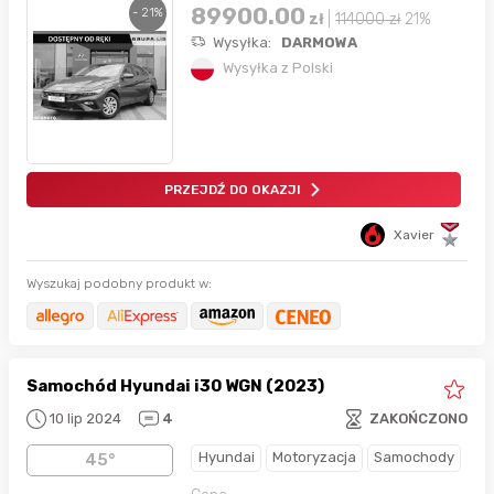
89900.00
- 21%
zł
|
114000
zł
21%
Wysyłka:
DARMOWA
Wysyłka z Polski
PRZEJDŹ DO OKAZJI
Xavier
Wyszukaj podobny produkt w:
Samochód Hyundai i30 WGN (2023)
10 lip 2024
4
ZAKOŃCZONO
Hyundai
Motoryzacja
Samochody
45°