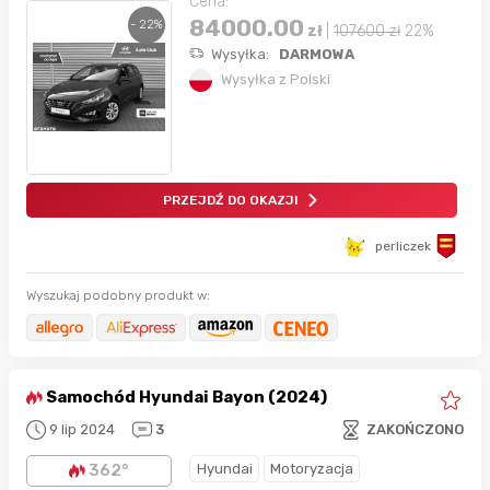
Cena:
84000.00
- 22%
zł
|
107600
zł
22%
Wysyłka:
DARMOWA
Wysyłka z Polski
PRZEJDŹ DO OKAZJI
perliczek
Wyszukaj podobny produkt w:
Samochód Hyundai Bayon (2024)
9 lip 2024
3
ZAKOŃCZONO
Hyundai
Motoryzacja
362°