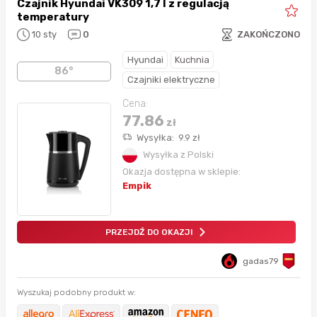
Czajnik Hyundai VK309 1,7 l z regulacją
temperatury
10 sty
0
ZAKOŃCZONO
Hyundai
Kuchnia
86°
Czajniki elektryczne
Cena:
77.86
zł
Wysyłka:
9.9
zł
Wysyłka z Polski
Okazja dostępna w sklepie:
Empik
PRZEJDŹ DO OKAZJI
gadas79
Wyszukaj podobny produkt w: