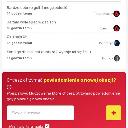
Bardzo dobrze goli ;) mogę polecić
14 godzin temu
Fleurrebelle
4 s
Ja tam wolę spać w gaciach
15 godzin temu
Jaromir
16 
Ok, racja 😉
29 
16 godzin temu
Kondigo
Kondigo :To nie jest duplikat? Wydaje mi się że ju...
god
17 godzin temu
Bolkox
Chcesz otrzymać
powiadomienie o nowej okazji?
Wpisz słowo kluczowe na które chcesz otrzymać powiadomienie
gdy pojawi się nowa okazja:
Wyślij alert na maila