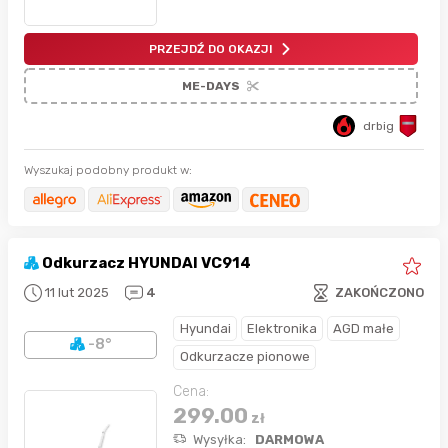
PRZEJDŹ DO OKAZJI
ME-DAYS
drbig
Wyszukaj podobny produkt w:
Odkurzacz HYUNDAI VC914
11 lut 2025
4
ZAKOŃCZONO
Hyundai
Elektronika
AGD małe
-8°
Odkurzacze pionowe
Cena:
299.00
zł
Wysyłka:
DARMOWA