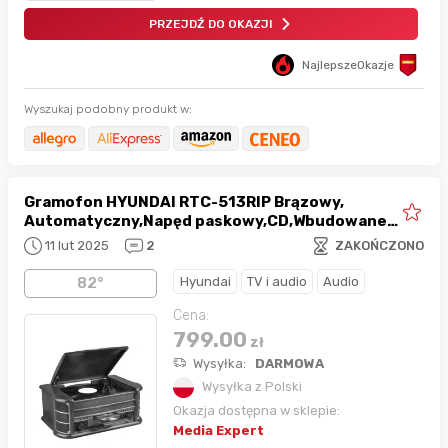
PRZEJDŹ DO OKAZJI
NajlepszeOkazje
Wyszukaj podobny produkt w:
Gramofon HYUNDAI RTC-513RIP Brązowy,
Automatyczny,Napęd paskowy,CD,Wbudowane
głośniki,Prędkość odtw. 33 1/3,45,78 obr./min
11 lut 2025
2
ZAKOŃCZONO
Hyundai
TV i audio
Audio
82°
Cena:
799.00
zł
Wysyłka:
DARMOWA
Wysyłka z Polski
Okazja dostępna w sklepie:
Media Expert