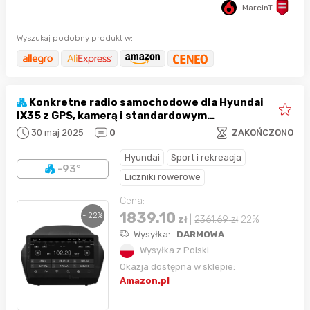
MarcinT
Wyszukaj podobny produkt w:
Konkretne radio samochodowe dla Hyundai
IX35 z GPS, kamerą i standardowym
wzmacniaczem (duży wyświetlacz LCD) Android
30 maj 2025
0
ZAKOŃCZONO
GPS Bluetooth WiFi USB DAB+ Touchscreen 10"
4core Carplay AndroidAuto
Hyundai
Sport i rekreacja
-93°
Liczniki rowerowe
Cena:
1839.10
- 22%
zł
|
2361.69
zł
22%
Wysyłka:
DARMOWA
Wysyłka z Polski
Okazja dostępna w sklepie:
Amazon.pl