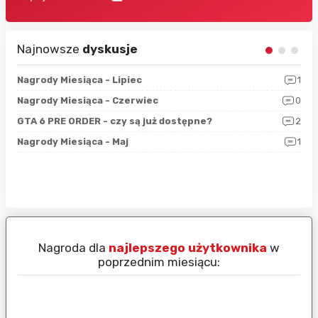
Najnowsze
dyskusje
3
Nagrody Miesiąca - Lipiec
1
RAN
5
Nagrody Miesiąca - Czerwiec
0
Zno
4
GTA 6 PRE ORDER - czy są już dostępne?
2
Nag
0
Nagrody Miesiąca - Maj
1
Rap
Nagroda dla
najlepszego użytkownika
w
N
poprzednim miesiącu: