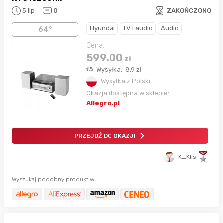
5 lip
0
ZAKOŃCZONO
Hyundai
TV i audio
Audio
64°
Cena:
599.00
zł
Wysyłka:
8.9
zł
Wysyłka z Polski
Okazja dostępna w sklepie:
Allegro.pl
PRZEJDŹ DO OKAZJI
K_Klis
Wyszukaj podobny produkt w: