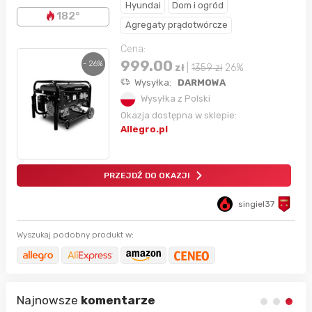
Hyundai
Dom i ogród
182°
Agregaty prądotwórcze
Cena:
999.00
- 26%
zł
|
1359
zł
26%
Wysyłka:
DARMOWA
Wysyłka z Polski
Okazja dostępna w sklepie:
Allegro.pl
PRZEJDŹ DO OKAZJI
singiel37
Wyszukaj podobny produkt w:
Najnowsze
komentarze