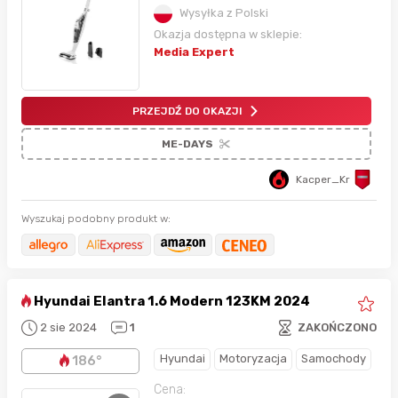
Wysyłka z Polski
Okazja dostępna w sklepie:
Media Expert
PRZEJDŹ DO OKAZJI
ME-DAYS
Kacper_Kr
Wyszukaj podobny produkt w:
Hyundai Elantra 1.6 Modern 123KM 2024
2 sie 2024
1
ZAKOŃCZONO
Hyundai
Motoryzacja
Samochody
186°
Cena: