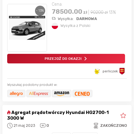
Cena:
78500.00
- 13%
zł
|
90200
zł
13%
Wysyłka:
DARMOWA
Wysyłka z Polski
PRZEJDŹ DO OKAZJI
perliczek
Wyszukaj podobny produkt w:
Agregat prądotwórczy Hyundai HG2700-1
3000 W
21 maj 2023
0
ZAKOŃCZONO