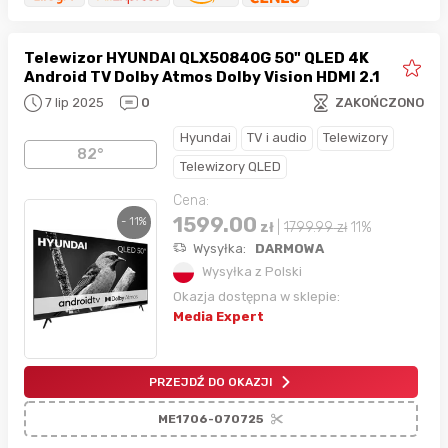
Telewizor HYUNDAI QLX50840G 50" QLED 4K
Android TV Dolby Atmos Dolby Vision HDMI 2.1
7 lip 2025
0
ZAKOŃCZONO
Hyundai
TV i audio
Telewizory
82°
Telewizory QLED
Cena:
1599.00
- 11%
zł
|
1799.99
zł
11%
Wysyłka:
DARMOWA
Wysyłka z Polski
Okazja dostępna w sklepie:
Media Expert
PRZEJDŹ DO OKAZJI
ME1706-070725