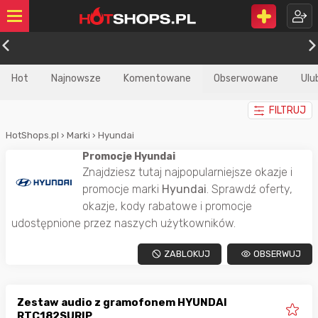
Hot
Najnowsze
Komentowane
Obserwowane
Ulu
FILTRUJ
HotShops.pl
›
Marki
›
Hyundai
Promocje Hyundai
Znajdziesz tutaj najpopularniejsze okazje i
promocje marki
Hyundai
. Sprawdź oferty,
okazje, kody rabatowe i promocje
udostępnione przez naszych użytkowników.
ZABLOKUJ
OBSERWUJ
Zestaw audio z gramofonem HYUNDAI
RTC182SURIP