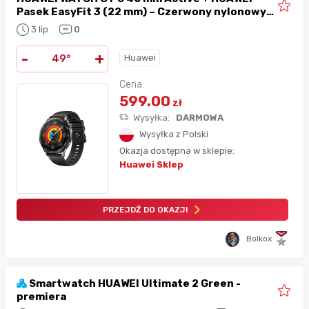
Pasek EasyFit 3 (22 mm) – Czerwony nylonowy
(GRATIS)
3 lip
0
-
+
Huawei
49°
Cena:
599.00
zł
Wysyłka:
DARMOWA
Wysyłka z Polski
Okazja dostępna w sklepie:
Huawei Sklep
PRZEJDŹ DO OKAZJI
Bolkox
Smartwatch HUAWEI Ultimate 2 Green -
premiera