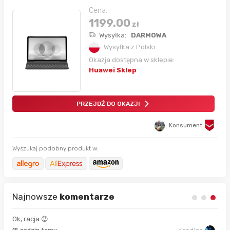
Cena:
1199.00
zł
Wysyłka:
DARMOWA
Wysyłka z Polski
Okazja dostępna w sklepie:
Huawei Sklep
PRZEJDŹ DO OKAZJI
Konsument
Wyszukaj podobny produkt w:
Najnowsze
komentarze
Ok, racja 😉
28 