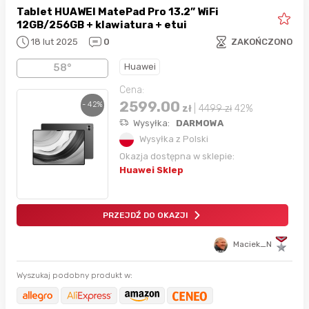
Tablet HUAWEI MatePad Pro 13.2” WiFi
12GB/256GB + klawiatura + etui
18 lut 2025
0
ZAKOŃCZONO
Huawei
58°
Cena:
2599.00
- 42%
zł
|
4499
zł
42%
Wysyłka:
DARMOWA
Wysyłka z Polski
Okazja dostępna w sklepie:
Huawei Sklep
PRZEJDŹ DO OKAZJI
Maciek_N
Wyszukaj podobny produkt w: