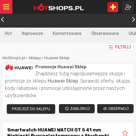
Hot
Najnowsze
Komentowane
Obserwowane
Ulu
FILTRUJ
HotShops.pl
›
Sklepy
›
Huawei Sklep
Promocje Huawei Sklep
Znajdziesz tutaj najpopularniejsze okazje i
promocje ze sklepu
Huawei Sklep
. Sprawdź oferty, okazje,
kody rabatowe i promocje udostępnione przez naszych
użytkowników.
ZABLOKUJ
OBSERWUJ
PRZEJDŹ DO SKLEPU
Smartwatch HUAWEI WATCH GT 5 41 mm
Niebieski fluoroelastomerowy + Słuchawki