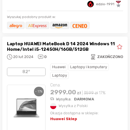
edzio-1991
Wyszukaj podobny produkt w:
Laptop HUAWEI MateBook D 14 2024 Windows 11
Home/Intel i5-12450H/16GB/512GB
20 lut 2024
0
ZAKOŃCZONO
Huawei
Laptopy i komputery
82°
Laptopy
Cena:
2999.00
- 17%
zł
|
3599
zł
17%
Wysyłka:
DARMOWA
Wysyłka z Polski
Okazja dostępna w sklepie:
Huawei Sklep