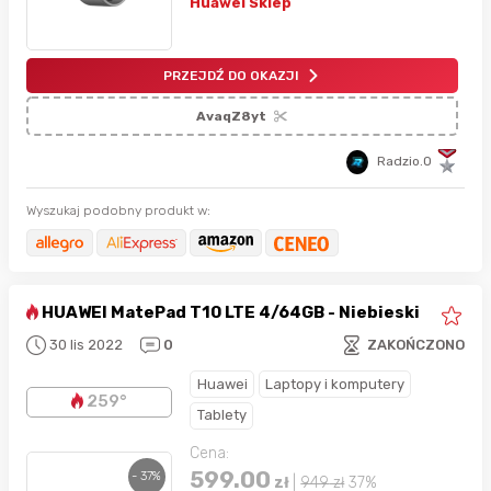
Huawei Sklep
PRZEJDŹ DO OKAZJI
AvaqZ8yt
Radzio.O
Wyszukaj podobny produkt w:
HUAWEI MatePad T10 LTE 4/64GB - Niebieski
30 lis 2022
0
ZAKOŃCZONO
Huawei
Laptopy i komputery
259°
Tablety
Cena:
599.00
- 37%
zł
|
949
zł
37%