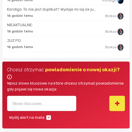
15 godzin temu
Kondigo
Kondigo :To nie jest duplikat? Wydaje mi się że ju...
9 g
16 godzin temu
Bolkox
NIEAKTUALNE:
10 
16 godzin temu
Bolkox
JUZ PO:
11 
16 godzin temu
Bolkox
Chcesz otrzymać
powiadomienie o nowej okazji?
Wpisz słowo kluczowe na które chcesz otrzymać powiadomienie
gdy pojawi się nowa okazja:
Wyślij alert na maila