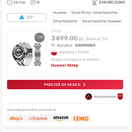
24 mar
0
ZAKOŃCZONO
Huawei
Smartfony i Smartwatche
-31°
Smartwatche
Smartwatche Huawei
Cena:
3499.00
- 13%
zł
|
3999
zł
13%
Wysyłka:
DARMOWA
Wysyłka z Polski
Okazja dostępna w sklepie:
Huawei Sklep
PRZEJDŹ DO OKAZJI
Mcinhammer
Wyszukaj podobny produkt w: