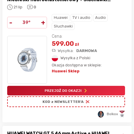
Huawei FreeBuds SE 3 (GRATiS)
21 lip
0
Huawei
TV i audio
Audio
-
+
39°
Słuchawki
Cena:
599.00
zł
Wysyłka:
DARMOWA
Wysyłka z Polski
Okazja dostępna w sklepie:
Huawei Sklep
PRZEJDŹ DO OKAZJI
KOD z NEWSLETTER'A
Bolkox
HUAWEI WATCH GT 5 46 mm Active + HUAWEI