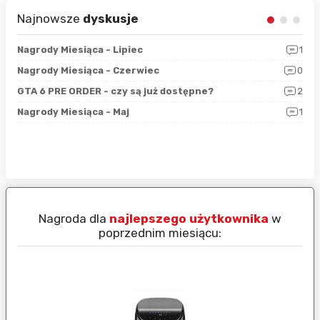
Najnowsze
dyskusje
3
Nagrody Miesiąca - Lipiec
1
RAN
5
Nagrody Miesiąca - Czerwiec
0
Zno
4
GTA 6 PRE ORDER - czy są już dostępne?
2
Nag
0
Nagrody Miesiąca - Maj
1
Rap
Nagroda dla
najlepszego użytkownika
w
N
poprzednim miesiącu: