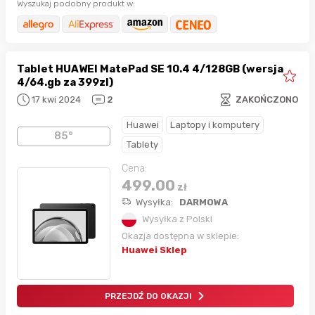
Wyszukaj podobny produkt w:
Tablet HUAWEI MatePad SE 10.4 4/128GB (wersja
4/64.gb za 399zl)
17 kwi 2024
2
ZAKOŃCZONO
Huawei
Laptopy i komputery
85°
Tablety
Cena:
499.00
zł
Wysyłka:
DARMOWA
Wysyłka z Polski
Okazja dostępna w sklepie:
Huawei Sklep
PRZEJDŹ DO OKAZJI