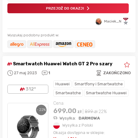
PRZEJDŹ DO OKAZJI
Maciek_N
Wyszukaj podobny produkt w:
Smartwatch Huawei Watch GT 2 Pro szary
27 maj 2023
1
ZAKOŃCZONO
Huawei
Smartfony i Smartwatche
312°
Smartwatche
Smartwatche Huawei
Cena:
699.00
- 22%
zł
|
899
zł
22%
Wysyłka:
DARMOWA
Wysyłka z Polski
Okazja dostępna w sklepie: