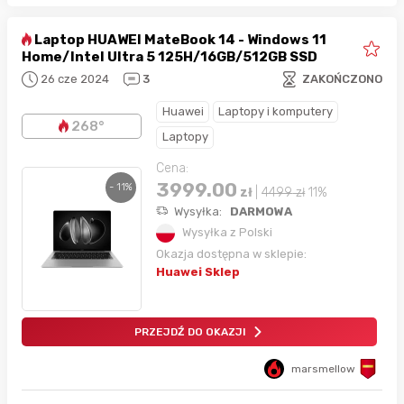
Laptop HUAWEI MateBook 14 - Windows 11
Home/Intel Ultra 5 125H/16GB/512GB SSD
26 cze 2024
3
ZAKOŃCZONO
Huawei
Laptopy i komputery
268°
Laptopy
Cena:
3999.00
- 11%
zł
|
4499
zł
11%
Wysyłka:
DARMOWA
Wysyłka z Polski
Okazja dostępna w sklepie:
Huawei Sklep
PRZEJDŹ DO OKAZJI
marsmellow