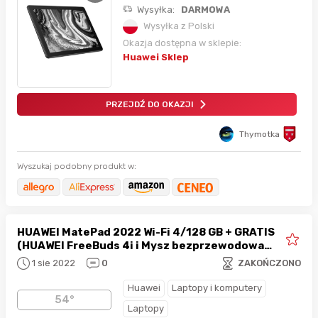
Wysyłka:
DARMOWA
Wysyłka z Polski
Okazja dostępna w sklepie:
Huawei Sklep
PRZEJDŹ DO OKAZJI
Thymotka
Wyszukaj podobny produkt w:
HUAWEI MatePad 2022 Wi-Fi 4/128 GB + GRATIS
(HUAWEI FreeBuds 4i i Mysz bezprzewodowa
HUAWEI CD23)
1 sie 2022
0
ZAKOŃCZONO
Huawei
Laptopy i komputery
54°
Laptopy