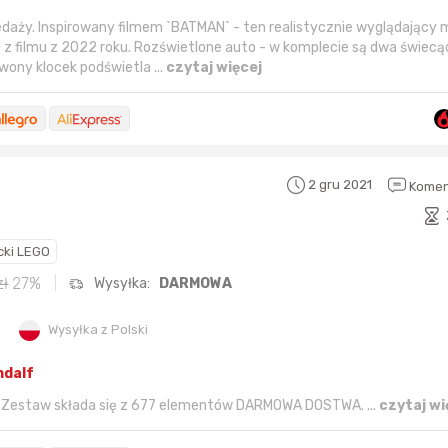
daży. Inspirowany filmem `BATMAN` - ten realistycznie wyglądający
 z filmu z 2022 roku. Rozświetlone auto - w komplecie są dwa świecąc
wony klocek podświetla ...
czytaj więcej
2 gru 2021
Komen
cki LEGO
Karta podarunkowa
Karta pod
Allegro 150zł
Amazon 
zł
27%
Wysyłka:
DARMOWA
W poprzednim mi
Wysyłka z Polski
Le
ndalf
o. Zestaw składa się z 677 elementów DARMOWA DOSTWA. ...
czytaj wi