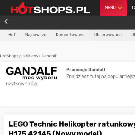
MENU
T
Hot
Najnowsze
Komentowane
Obserwowane
U
HotShops.pl
›
Sklepy
›
Gandalf
Promocje Gandalf
Znajdziesz tutaj najpopularniejs
użytkowników.
LEGO Technic Helikopter ratunkowy
H175 42145 (Nowy model)