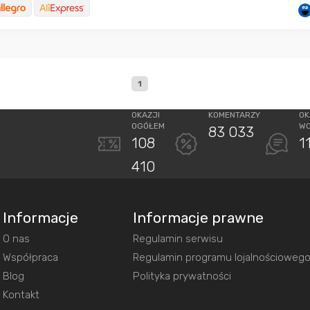
1
OKAZJI
KOMENTARZY
OK
OGÓŁEM
W
83 033
108
1
410
Informacje
Informacje prawne
O nas
Regulamin serwisu
Współpraca
Regulamin programu lojalnościoweg
Blog
Polityka prywatności
Kontakt