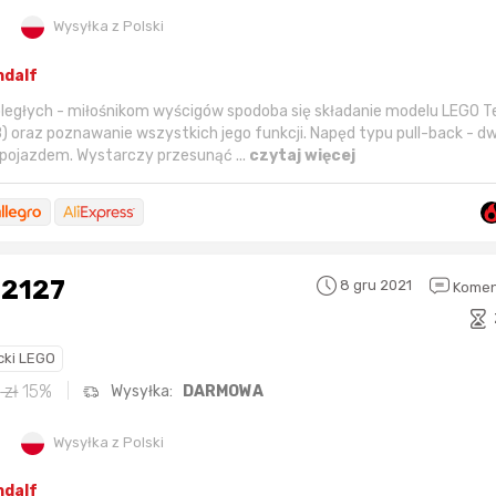
Wysyłka z Polski
ndalf
ległych - miłośnikom wyścigów spodoba się składanie modelu LEGO T
oraz poznawanie wszystkich jego funkcji. Napęd typu pull-back - dwa
e pojazdem. Wystarczy przesunąć ...
czytaj więcej
Sferis - czemu odstra
Czy moze ktos to jakos
wytłumaczyc.
Katalog nagród
42127
8 gru 2021
Nagrody Miesiąca - Ma
Komen
cki LEGO
9
zł
15%
Wysyłka:
DARMOWA
Nagroda za
najlepiej ocenianą
Nagroda za
najle
Wysyłka z Polski
okazję
w tym miesiącu:
okazję
w poprzed
ndalf