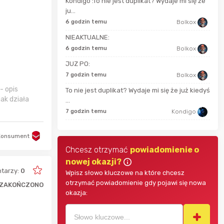
Kondigo :To nie jest duplikat? Wydaje mi się że
ju...
13 s
wojtek2677
6 godzin temu
Bolkox
52 m
NIEAKTUALNE:
Fleurrebelle
6 godzin temu
Bolkox
JUZ PO:
Jaromir
godz
7 godzin temu
Bolkox
- opis
To nie jest duplikat? Wydaje mi się że już kiedyś
Kondigo
jak działa
...
godz
7 godzin temu
Kondigo
Konsument
Chcesz otrzymać
powiadomienie o
nowej okazji?
tarzy:
0
Wpisz słowo kluczowe na które chcesz
otrzymać powiadomienie gdy pojawi się nowa
ZAKOŃCZONO
okazja: