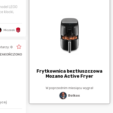
 model LEGO
e klocki,
Miczeek
tarzy:
0
ZAKOŃCZONO
arunkowa
G
250zł
Frytkownica beztłuszczowa
Mozano Active Fryer
esiącu wygrał
W poprzednim miesiącu wygrał
stat
Bolkox
ęcej