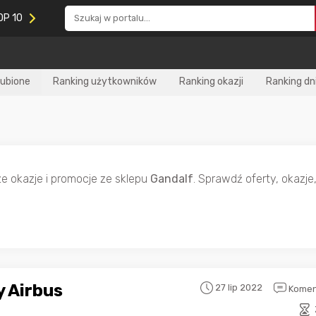
OP 10
lubione
Ranking użytkowników
Ranking okazji
Ranking dn
ze okazje i promocje ze sklepu
Gandalf
. Sprawdź oferty, okazj
 Airbus
27 lip 2022
Komen