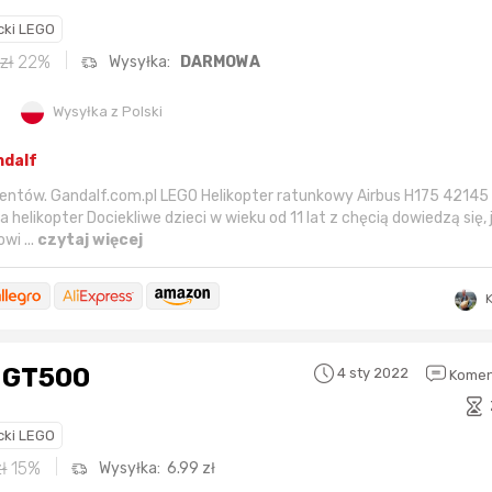
13 sekund temu
cierbiki
cki LEGO
3 godziny temu
zł
22%
Wysyłka:
DARMOWA
52 minuty temu
Anula
4 godziny temu
Wysyłka z Polski
4 godziny temu
godzinę temu
Bolkox
ndalf
entów. Gandalf.com.pl LEGO Helikopter ratunkowy Airbus H175 42145 
6 godzin temu
a helikopter Dociekliwe dzieci w wieku od 11 lat z chęcią dowiedzą się, 
godzinę temu
Bolkox
wi ...
czytaj więcej
y GT500
4 sty 2022
Komen
cki LEGO
ł
15%
Wysyłka:
6.99
zł