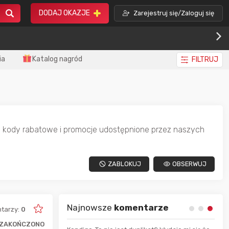
DODAJ OKAZJE
Zarejestruj się/Zaloguj się
ia
Katalog nagród
FILTRUJ
e, kody rabatowe i promocje udostępnione przez naszych
ZABLOKUJ
OBSERWUJ
Najnowsze
komentarze
tarzy:
0
ZAKOŃCZONO