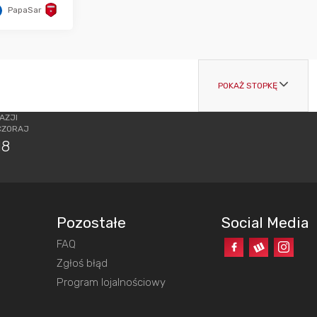
PapaSar
POKAŻ STOPKĘ
AZJI
CZORAJ
18
Pozostałe
Social Media
FAQ
o
Zgłoś błąd
Program lojalnościowy