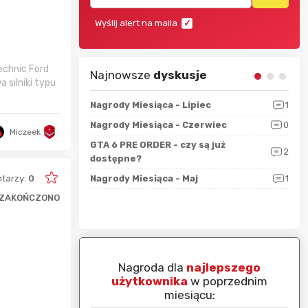
Wyślij alert na maila
echnic Ford
Najnowsze
dyskusje
 silniki typu
sza?
3
Nagrody Miesiąca - Lipiec
1
RAN
 logicznie
Nagrody Miesiąca - Czerwiec
0
Zno
5
Miczeek
ALL
GTA 6 PRE ORDER - czy są już
2
4
dostępne?
Nag
rzec
tarzy:
0
0
Nagrody Miesiąca - Maj
1
Rapo
Hot
ZAKOŃCZONO
piej ocenianą
Nagroda dla
najlepszego
nim miesiącu:
użytkownika
w poprzednim
miesiącu: