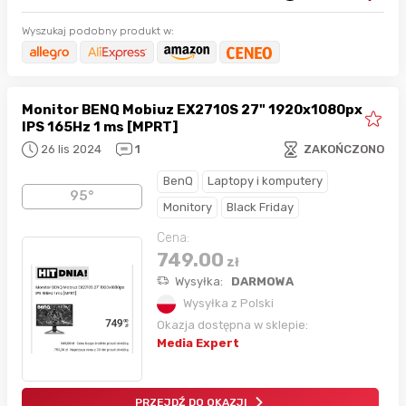
Wyszukaj podobny produkt w:
Monitor BENQ Mobiuz EX2710S 27" 1920x1080px
IPS 165Hz 1 ms [MPRT]
26 lis 2024
1
ZAKOŃCZONO
BenQ
Laptopy i komputery
95°
Monitory
Black Friday
Cena:
749.00
zł
Wysyłka:
DARMOWA
Wysyłka z Polski
Okazja dostępna w sklepie:
Media Expert
PRZEJDŹ DO OKAZJI