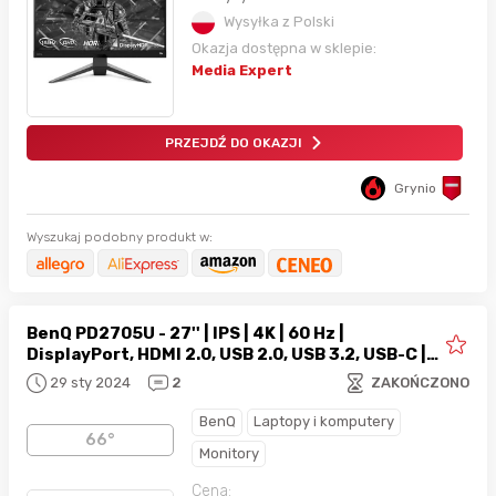
Wysyłka z Polski
Okazja dostępna w sklepie:
Media Expert
PRZEJDŹ DO OKAZJI
Grynio
Wyszukaj podobny produkt w:
BenQ PD2705U - 27'' | IPS | 4K | 60 Hz |
DisplayPort, HDMI 2.0, USB 2.0, USB 3.2, USB-C |
HDR | Głośniki 2 x 2,5 W | Pivot | VESA
29 sty 2024
2
ZAKOŃCZONO
BenQ
Laptopy i komputery
66°
Monitory
Cena: