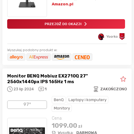
Amazon.pl
PRZEJDŹ DO OKAZJI
Yoorko
Wyszukaj podobny produkt w:
Monitor BENQ Mobiuz EX2710Q 27"
2560x1440px IPS 165Hz 1 ms
23 lip 2024
1
ZAKOŃCZONO
BenQ
Laptopy i komputery
97°
Monitory
Cena:
1099.00
zł
Wysyłka:
DARMOWA