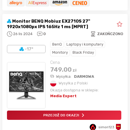
Monitor BENQ Mobiuz EX2710S 27"
1920x1080px IPS 165Hz 1 ms [MPRT]
26 lis 2024
0
ZAKOŃCZONO
BenQ
Laptopy i komputery
-17°
Monitory
Black Friday
Cena:
749.00
zł
Wysyłka:
DARMOWA
Wysyłka z Polski
Okazja dostępna w sklepie:
Media Expert
PRZEJDŹ DO OKAZJI
simon123