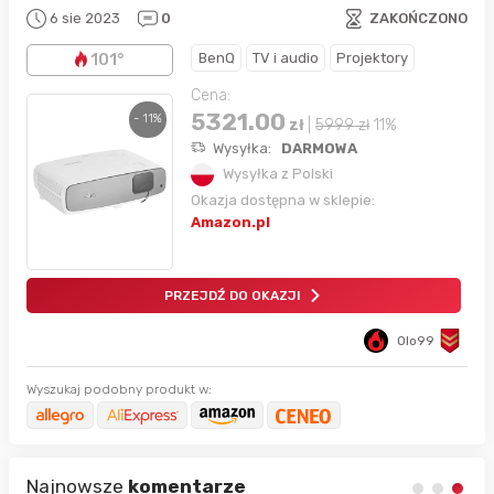
6 sie 2023
0
ZAKOŃCZONO
BenQ
TV i audio
Projektory
101°
Cena:
5321.00
- 11%
zł
|
5999
zł
11%
Wysyłka:
DARMOWA
Wysyłka z Polski
Okazja dostępna w sklepie:
Amazon.pl
PRZEJDŹ DO OKAZJI
Olo99
Wyszukaj podobny produkt w:
Najnowsze
komentarze