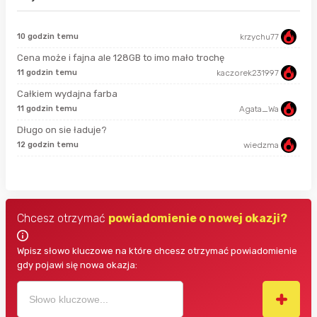
10 godzin temu
krzychu77
sek
Cena może i fajna ale 128GB to imo mało trochę
11 godzin temu
kaczorek231997
min
Całkiem wydajna farba
11 godzin temu
Agata_Wa
3 m
Długo on sie ładuje?
12 godzin temu
wiedzma
5 m
Chcesz otrzymać
powiadomienie o nowej okazji?
Wpisz słowo kluczowe na które chcesz otrzymać powiadomienie
gdy pojawi się nowa okazja: