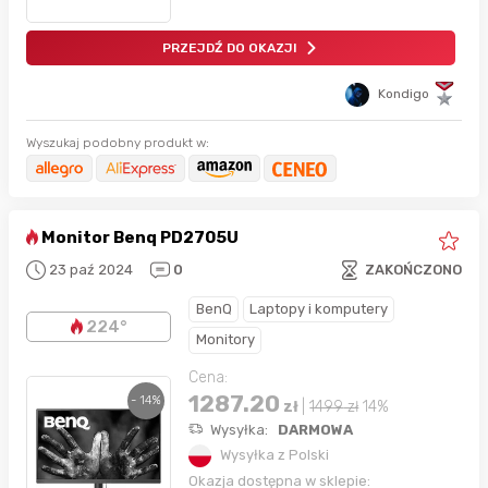
PRZEJDŹ DO OKAZJI
Kondigo
Wyszukaj podobny produkt w:
Monitor Benq PD2705U
23 paź 2024
0
ZAKOŃCZONO
BenQ
Laptopy i komputery
224°
Monitory
Cena:
1287.20
- 14%
zł
|
1499
zł
14%
Wysyłka:
DARMOWA
Wysyłka z Polski
Okazja dostępna w sklepie: