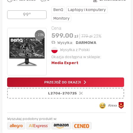
BenQ
Laptopy i komputery
99°
Monitory
Cena:
599.00
- 23%
zł
|
779
zł
23%
Wysyłka:
DARMOWA
Wysyłka z Polski
Okazja dostępna w sklepie:
Media Expert
PRZEJDŹ DO OKAZJI
L2706-270725
Alexx
Wyszukaj podobny produkt w: