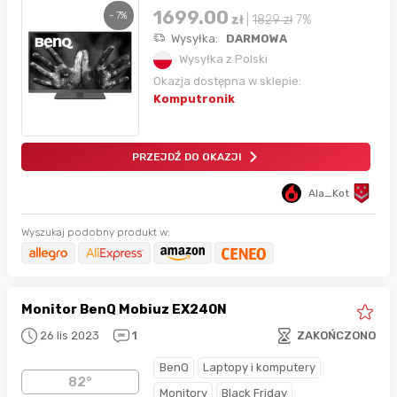
1699.00
- 7%
zł
|
1829
zł
7%
Wysyłka:
DARMOWA
Wysyłka z Polski
Okazja dostępna w sklepie:
Komputronik
PRZEJDŹ DO OKAZJI
Ala_Kot
Wyszukaj podobny produkt w:
Monitor BenQ Mobiuz EX240N
26 lis 2023
1
ZAKOŃCZONO
BenQ
Laptopy i komputery
82°
Monitory
Black Friday