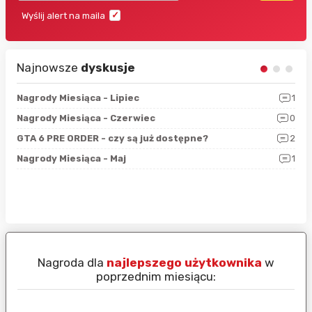
Wyślij alert na maila
Najnowsze
dyskusje
3
Nagrody Miesiąca - Lipiec
1
RAN
5
Nagrody Miesiąca - Czerwiec
0
Zno
4
GTA 6 PRE ORDER - czy są już dostępne?
2
Nag
0
Nagrody Miesiąca - Maj
1
Rap
Nagroda dla
najlepszego użytkownika
w
N
poprzednim miesiącu: