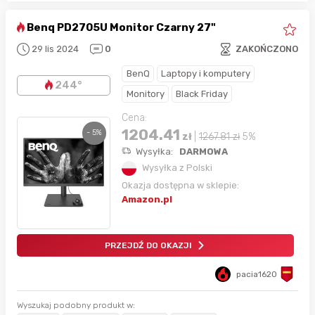
Benq PD2705U Monitor Czarny 27"
29 lis 2024
0
ZAKOŃCZONO
BenQ
Laptopy i komputery
244°
Monitory
Black Friday
Cena:
1204.41
- 5%
zł
|
1267.81
zł
5%
Wysyłka:
DARMOWA
Wysyłka z Polski
Okazja dostępna w sklepie:
Amazon.pl
PRZEJDŹ DO OKAZJI
pacia1620
Wyszukaj podobny produkt w: