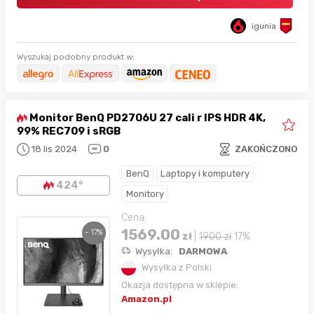
igunia
Wyszukaj podobny produkt w:
Monitor BenQ PD2706U 27 cali r IPS HDR 4K,
99% REC709 i sRGB
18 lis 2024
0
ZAKOŃCZONO
BenQ
Laptopy i komputery
424°
Monitory
Cena:
1569.00
- 17%
zł
|
1900
zł
17%
Wysyłka:
DARMOWA
Wysyłka z Polski
Okazja dostępna w sklepie:
Amazon.pl