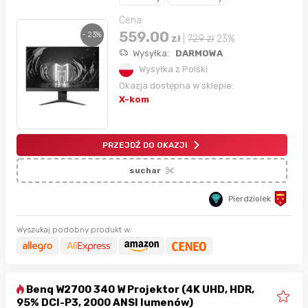
Cena:
559.00
- 23%
zł
|
729
zł
23%
Wysyłka:
DARMOWA
Wysyłka z Polski
Okazja dostępna w sklepie:
X-kom
PRZEJDŹ DO OKAZJI
suchar
Pierdziolek
Wyszukaj podobny produkt w:
Benq W2700 340 W Projektor (4K UHD, HDR,
95% DCI-P3, 2000 ANSI lumenów)