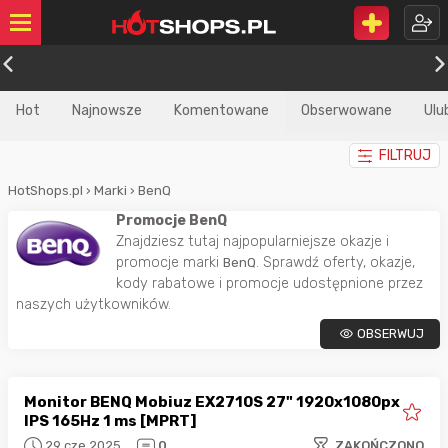
Hot
Najnowsze
Komentowane
Obserwowane
Ulu
FILTRUJ
HotShops.pl
›
Marki
›
BenQ
Promocje BenQ
Znajdziesz tutaj najpopularniejsze okazje i
promocje marki
. Sprawdź oferty, okazje,
BenQ
kody rabatowe i promocje udostępnione przez
naszych użytkowników.
OBSERWUJ
Monitor BENQ Mobiuz EX2710S 27" 1920x1080px
IPS 165Hz 1 ms [MPRT]
29 cze 2025
0
ZAKOŃCZONO