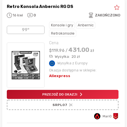
Retro Konsola Anbernic RG DS
16 kwi
0
ZAKOŃCZONO
Konsole i gry
Anbernic
99°
Retrokonsole
Cena:
431.00
$
119.96
/
zł
Wysyłka:
20
zł
Wysyłka z Europy
Okazja dostępna w sklepie:
Aliexpress
PRZEJDŹ DO OKAZJI
SRPL07
Mari0