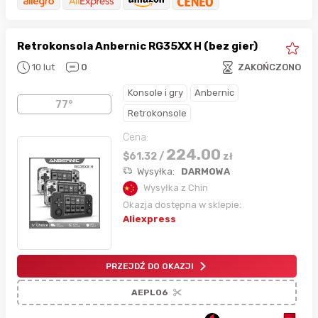
Retrokonsola Anbernic RG35XX H (bez gier)
10 lut
0
ZAKOŃCZONO
Konsole i gry
Anbernic
77°
Retrokonsole
Cena:
224.00
$
61.32
/
zł
Wysyłka:
DARMOWA
Wysyłka z Chin
Okazja dostępna w sklepie:
Aliexpress
PRZEJDŹ DO OKAZJI
AEPL06