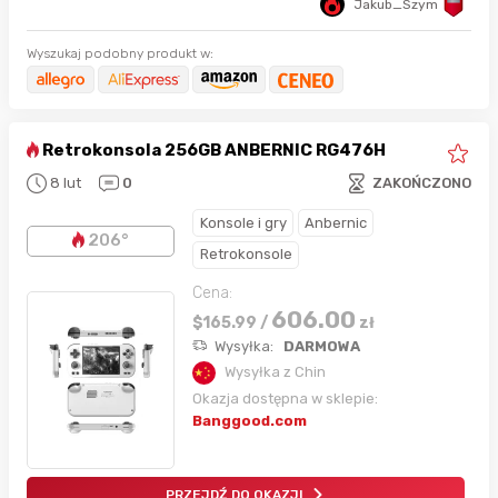
Jakub_Szym
Wyszukaj podobny produkt w:
Retrokonsola 256GB ANBERNIC RG476H
8 lut
0
ZAKOŃCZONO
Konsole i gry
Anbernic
206°
Retrokonsole
Cena:
606.00
$
165.99
/
zł
Wysyłka:
DARMOWA
Wysyłka z Chin
Okazja dostępna w sklepie:
Banggood.com
PRZEJDŹ DO OKAZJI