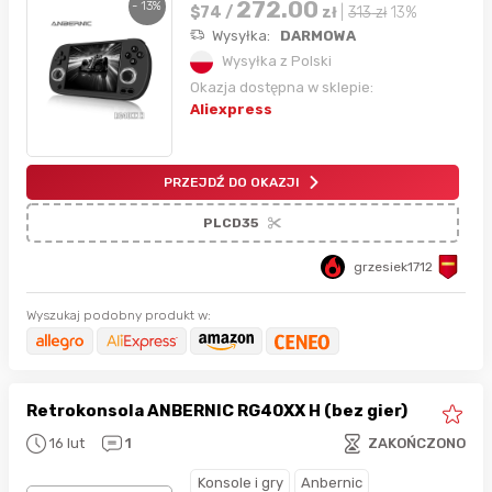
272.00
- 13%
$
74
/
zł
|
313
zł
13%
Wysyłka:
DARMOWA
Wysyłka z Polski
Okazja dostępna w sklepie:
Aliexpress
PRZEJDŹ DO OKAZJI
PLCD35
grzesiek1712
Wyszukaj podobny produkt w:
Retrokonsola ANBERNIC RG40XX H (bez gier)
16 lut
1
ZAKOŃCZONO
Konsole i gry
Anbernic