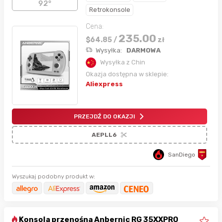
92°
Retrokonsole
Cena:
235.00
$
64.85
/
zł
Wysyłka:
DARMOWA
Wysyłka z Chin
Okazja dostępna w sklepie:
Aliexpress
PRZEJDŹ DO OKAZJI
AEPLL6
SanDiego
Wyszukaj podobny produkt w:
Konsola przenośna Anbernic RG 35XXPRO