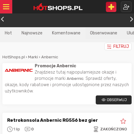
Hot
Najnowsze
Komentowane
Obserwowane
Ulu
FILTRUJ
HotShops.pl
›
Marki
›
Anbernic
Promocje Anbernic
Znajdziesz tutaj najpopularniejsze okazje i
promocje marki
. Sprawdź oferty,
Anbernic
okazje, kody rabatowe i promocje udostępnione przez naszych
użytkowników.
OBSERWUJ
Retrokonsola Anbernic RG556 bez gier
1 lip
0
ZAKOŃCZONO