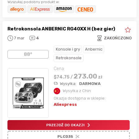
Wyszukaj podobny produkt w:
Retrokonsola ANBERNIC RG40XX H (bez gier)
7 mar
4
ZAKOŃCZONO
Konsole i gry
Anbernic
88°
Retrokonsole
Cena:
273.00
$
74.75
/
zł
Wysyłka:
DARMOWA
Wysyłka z Chin
Okazja dostępna w sklepie:
Aliexpress
PRZEJDŹ DO OKAZJI
PLCD35