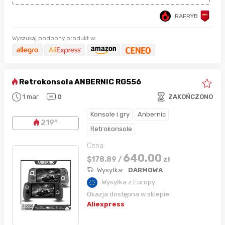
RAFRYB
Wyszukaj podobny produkt w:
Retrokonsola ANBERNIC RG556
1 mar
0
ZAKOŃCZONO
Konsole i gry
Anbernic
219°
Retrokonsole
Cena:
640.00
$
178.89
/
zł
Wysyłka:
DARMOWA
Wysyłka z Europy
Okazja dostępna w sklepie:
Aliexpress