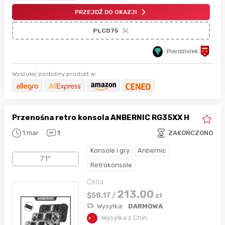
PRZEJDŹ DO OKAZJI
PLCD75
Pierdziolek
Wyszukaj podobny produkt w:
Przenośna retro konsola ANBERNIC RG35XX H
1 mar
1
ZAKOŃCZONO
Konsole i gry
Anbernic
71°
Retrokonsole
Cena:
213.00
$
58.17
/
zł
Wysyłka:
DARMOWA
Wysyłka z Chin