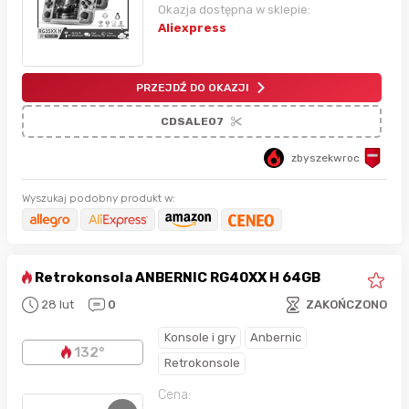
Okazja dostępna w sklepie:
Aliexpress
PRZEJDŹ DO OKAZJI
CDSALE07
zbyszekwroc
Wyszukaj podobny produkt w:
Retrokonsola ANBERNIC RG40XX H 64GB
28 lut
0
ZAKOŃCZONO
Konsole i gry
Anbernic
132°
Retrokonsole
Cena: