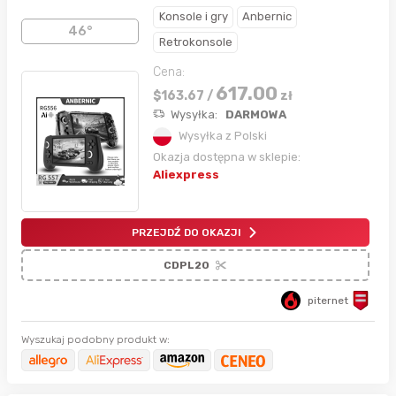
Konsole i gry
Anbernic
46°
Retrokonsole
Cena:
617.00
$
163.67
/
zł
Wysyłka:
DARMOWA
Wysyłka z Polski
Okazja dostępna w sklepie:
Aliexpress
PRZEJDŹ DO OKAZJI
CDPL20
piternet
Wyszukaj podobny produkt w: