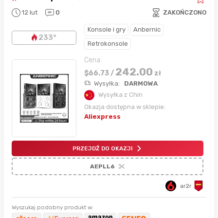
12 lut
0
ZAKOŃCZONO
Konsole i gry
Anbernic
233°
Retrokonsole
Cena:
242.00
$
66.73
/
zł
Wysyłka:
DARMOWA
Wysyłka z Chin
Okazja dostępna w sklepie:
Aliexpress
PRZEJDŹ DO OKAZJI
AEPLL6
ar2r
Wyszukaj podobny produkt w: