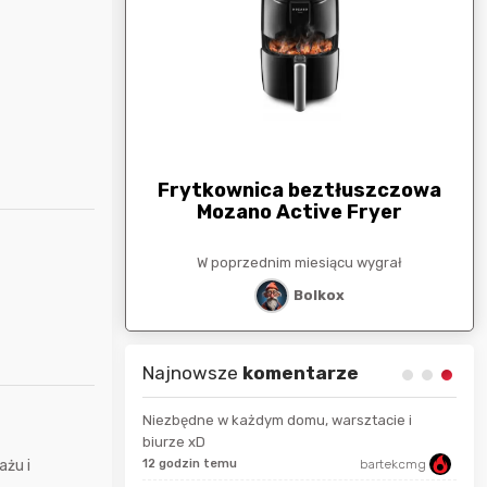
arunkowa
G
250zł
Frytkownica beztłuszczowa
Mozano Active Fryer
esiącu wygrał
W poprzednim miesiącu wygrał
stat
Bolkox
Najnowsze
komentarze
Niezbędne w każdym domu, warsztacie i
biurze xD
ażu i
hotdog1990
12 godzin temu
bartekcmg
Prze