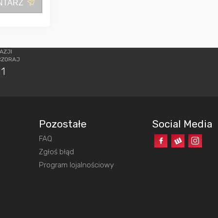
NTARZ
AZJI
CZORAJ
11
Pozostałe
Social Media
FAQ
o
Zgłoś błąd
Program lojalnościowy