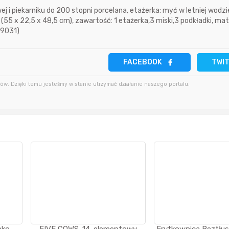
i piekarniku do 200 stopni porcelana, etażerka: myć w letniej wodzi
22 sekundy temu
Thulnir
 (55 x 22,5 x 48,5 cm), zawartość: 1 etażerka,3 miski,3 podkładki, mate
3 godziny temu
0-9031)
5 godzin temu
11 minut temu
Thulnir
FACEBOOK
TWI
12 godzin temu
w. Dzięki temu jesteśmy w stanie utrzymać działanie naszego portalu.
godzinę temu
apm