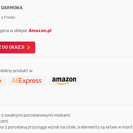
:
DARMOWA
 z Polski
ępna w sklepie:
Amazon.pl
Karta podarunkowa
Karta pod
 DO OKAZJI
Allegro 150zł
Amazon 
W poprzednim mi
dobny produkt w:
Le
 z owalnymi porcelanowymi miskami
kami
a z porcelaną przyciąga wzrok na stole, a elementy są łatwe w mont
3 godziny temu
Przed chwilą
Bolkox