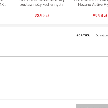
eko
FIVE COWS. 14-elementowy
Frytkownica Beztłu
4X
zestaw noży kuchennych
Mozano Active Fry
W
1500W
92.95 zł
99.98 zł
Sferis - czemu odstra
Czy moze ktos to jakos
wytłumaczyc.
SORTUJ:
Od najsta
Katalog nagród
Nagrody Miesiąca - Ma