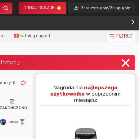
DODAJ OKAZJE
Zarejestruj się/Zaloguj się
ia
Katalog nagród
FILTRUJ
tarzy:
0
piej ocenianą
Nagroda dla
najlepszego
nim miesiącu:
użytkownika
w poprzednim
miesiącu:
ZAKOŃCZONO
Olivia