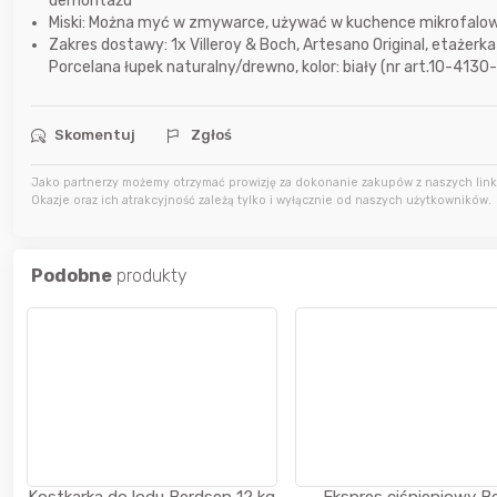
demontażu
Miski: Można myć w zmywarce, używać w kuchence mikrofalowej 
12 godzin temu
krzys837
Zakres dostawy: 1x Villeroy & Boch, Artesano Original, etażerka
Porcelana łupek naturalny/drewno, kolor: biały (nr art.10-413
12 godzin temu
wiilow23
Skomentuj
Zgłoś
13 godzin temu
Maciejlak
Jako partnerzy możemy otrzymać prowizję za dokonanie zakupów z naszych linkó
Okazje oraz ich atrakcyjność zależą tylko i wyłącznie od naszych użytkowników.
Podobne
produkty