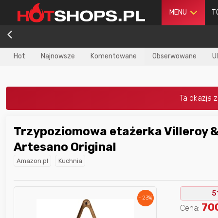
MENU
T
Hot
Najnowsze
Komentowane
Obserwowane
U
Trzypoziomowa etażerka Villeroy &
dla
najlepszego
Nagroda dla
najlepszego
Artesano Original
ika
w poprzednim
użytkownika
w tym miesiącu:
iesiącu:
Amazon.pl
Kuchnia
5
- 23%
70
Cena: