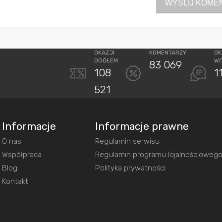
WYŚLIJ KOME
OKAZJI
KOMENTARZY
OK
OGÓŁEM
W
83 069
108
1
521
Informacje
Informacje prawne
O nas
Regulamin serwisu
Współpraca
Regulamin programu lojalnościoweg
Blog
Polityka prywatności
Kontakt