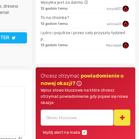
Wysyłka jest za darmo 😉
e, drewno
12 godzin temu
krzys837
22 s
riał:
bullmastif
To na choinke?
12 godzin temu
wiilow23
Putzig
11 m
i jutro i pojutrze i przez cały przyszły tydzień
TTER
p...
Mostek
13 godzin temu
Maciejlak
godz
Chcesz otrzymać
powiadomienie o
nowej okazji?
Wpisz słowo kluczowe na które chcesz
otrzymać powiadomienie gdy pojawi się nowa
okazja:
Wyślij alert na maila