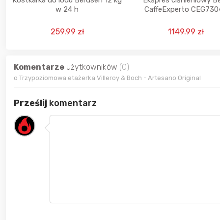
Kostkarka do lodu Berdsen 12 kg
Ekspres ciśnieniowy B
w 24 h
CaffeExperto CEG730
automatyczny 1350
259.99 zł
1149.99 zł
Komentarze
użytkowników
(0)
o Trzypoziomowa etażerka Villeroy & Boch - Artesano Original
Prześlij
komentarz