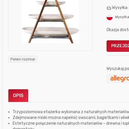
Wysyłka
Wysyłka
Okazja dost
Gofrownica GÖTZE & JENSEN
PRZEJDŹ
a beztłuszczowa
DW900 1600W
Active Fryer
Pełen rozmiar
Wyszukaj po
im miesiącu wygrał
Bolkox
OPIS
Trzypoziomowa etażerka wykonana z naturalnych materiałów
Zdejmowane miski można napełnić owocami, bagietkami i oliw
Estetyczne połączenie naturalnych materiałów – drewna i łupk
12 godzin temu
bartekcmg