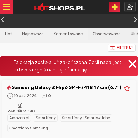
Hot
Najnowsze
Komentowane
Obserwowane
Ulu
FILTRUJ
Samsung Galaxy Z Flip6 SM-F741B 17 cm (6.7")
10 paź 2024
0
ZAKOŃCZONO
Amazon.pl
Smartfony
Smartfony i Smartwatche
Smartfony Samsung