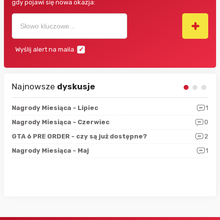
gdy pojawi się nowa okazja:
Wyślij alert na maila
Najnowsze
dyskusje
3
Nagrody Miesiąca - Lipiec
1
RAN
5
Nagrody Miesiąca - Czerwiec
0
Zno
4
GTA 6 PRE ORDER - czy są już dostępne?
2
Nag
0
Nagrody Miesiąca - Maj
1
Rap