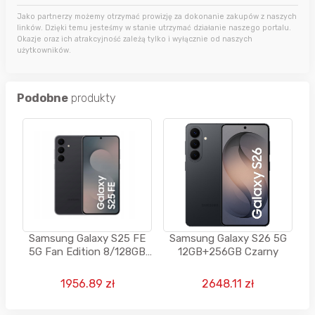
Jako partnerzy możemy otrzymać prowizję za dokonanie zakupów z naszych
linków. Dzięki temu jesteśmy w stanie utrzymać działanie naszego portalu.
Okazje oraz ich atrakcyjność zależą tylko i wyłącznie od naszych
użytkowników.
Podobne
produkty
Samsung Galaxy S25 FE
Samsung Galaxy S26 5G
5G Fan Edition 8/128GB
12GB+256GB Czarny
Czarny + 30 Smart Monet
- od X-KOM
1956.89 zł
2648.11 zł