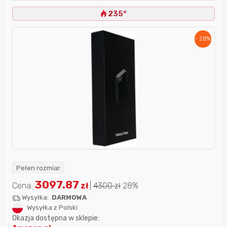
235°
- 28%
Pełen rozmiar
3097.87
Cena:
zł
|
4300
zł
28%
Wysyłka:
DARMOWA
Wysyłka z Polski
Okazja dostępna w sklepie: