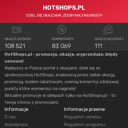
HOTSHOPS.PL
DZIEL SIĘ OKAZJAMI, ZDOBYWAJ NAGRODY!
OKAZJI OGÓŁEM
KOMENTARZY
OKAZJI WCZORAJ
108 521
83 069
111
HotShops.pl - promocje, okazje, wyprzedaże, błędy
cenowe!
Najlepszy w Polsce portal z okazjami, dziel się ze
społecznością HotShops znalezioną przez ciebie okazją,
promocją, kodem rabatowym, oceniaj komentuj zdobywaj
punkty które wymienisz na nagrody!
Aktualne promocje w sklepach tylko na HotShops.pl - to
twoja strona z promocjami.
Informacje
Informacje prawne
O nas
Regulamin serwisu
Współpraca
Regulamin programu