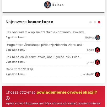
Bolkox
Najnowsze
komentarze
Jak napisalem w opisie oferta dla kont małouzywany...
9 s
5 godzin temu
Bolkox
Drogo https://hotshops.pl/okazje/bieznia-zipro-cat...
2 m
7 godzin temu
Karka
Jak to po co 😃 żeby łatwiej obsługiwać PS5. Pilot ...
11 
9 godzin temu
jasny
Cena to 27,79 zł 😁
18 
9 godzin temu
parsley81
Chcesz otrzymać
powiadomienie o nowej okazji?
Wpisz słowo kluczowe na które chcesz otrzymać powiadomienie