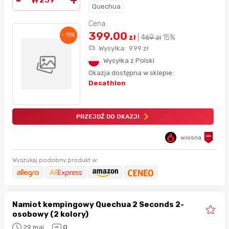
-
+
239°
Quechua
Cena:
399.00
- 15%
zł
|
469
zł
15%
Wysyłka:
9.99
zł
Wysyłka z Polski
Okazja dostępna w sklepie:
Decathlon
PRZEJDŹ DO OKAZJI
wiosna
Wyszukaj podobny produkt w:
Namiot kempingowy Quechua 2 Seconds 2-
osobowy (2 kolory)
29 maj
0