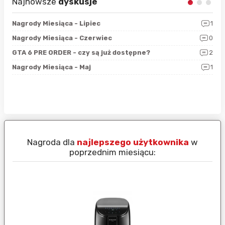
Najnowsze
dyskusje
3
Nagrody Miesiąca - Lipiec
1
RAN
5
Nagrody Miesiąca - Czerwiec
0
Zno
4
GTA 6 PRE ORDER - czy są już dostępne?
2
Nag
0
Nagrody Miesiąca - Maj
1
Rap
Nagroda dla
najlepszego użytkownika
w
N
poprzednim miesiącu: