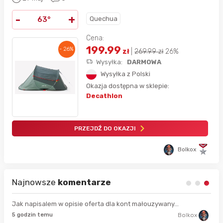
-
+
Quechua
63°
Cena:
199.99
- 26%
zł
|
269.99
zł
26%
Wysyłka:
DARMOWA
Wysyłka z Polski
Okazja dostępna w sklepie:
Decathlon
PRZEJDŹ DO OKAZJI
Bolkox
Najnowsze
komentarze
Jak napisalem w opisie oferta dla kont małouzywany...
9 s
5 godzin temu
Bolkox