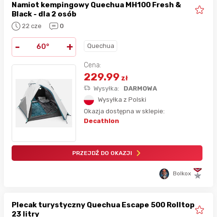
Namiot kempingowy Quechua MH100 Fresh &
Black - dla 2 osób
22 cze
0
-
+
Quechua
60°
Cena:
229.99
zł
Wysyłka:
DARMOWA
Wysyłka z Polski
Okazja dostępna w sklepie:
Decathlon
PRZEJDŹ DO OKAZJI
Bolkox
Plecak turystyczny Quechua Escape 500 Rolltop
23 litry