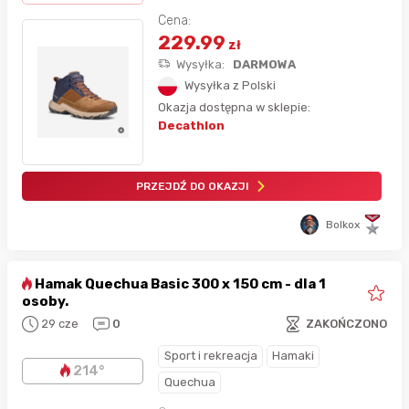
Cena:
229.99
zł
Wysyłka:
DARMOWA
Wysyłka z Polski
Okazja dostępna w sklepie:
Decathlon
PRZEJDŹ DO OKAZJI
Bolkox
Hamak Quechua Basic 300 x 150 cm - dla 1
osoby.
29 cze
0
ZAKOŃCZONO
Sport i rekreacja
Hamaki
214°
Quechua