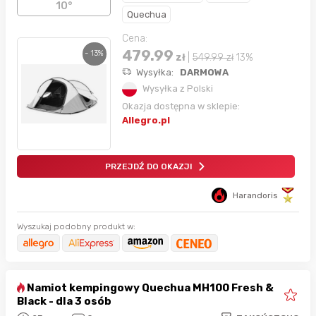
10°
Quechua
Cena:
479.99
- 13%
zł
|
549.99
zł
13%
Wysyłka:
DARMOWA
Wysyłka z Polski
Okazja dostępna w sklepie:
Allegro.pl
PRZEJDŹ DO OKAZJI
Harandoris
Wyszukaj podobny produkt w:
Namiot kempingowy Quechua MH100 Fresh &
Black - dla 3 osób