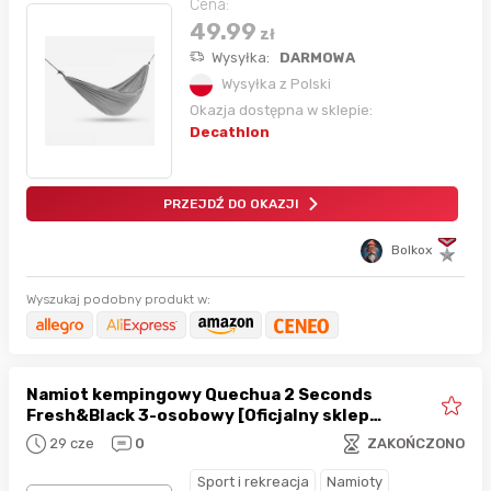
Cena:
49.99
zł
Wysyłka:
DARMOWA
Wysyłka z Polski
Okazja dostępna w sklepie:
Decathlon
PRZEJDŹ DO OKAZJI
Bolkox
Wyszukaj podobny produkt w:
Namiot kempingowy Quechua 2 Seconds
Fresh&Black 3-osobowy [Oficjalny sklep
Decathlon]
29 cze
0
ZAKOŃCZONO
Sport i rekreacja
Namioty