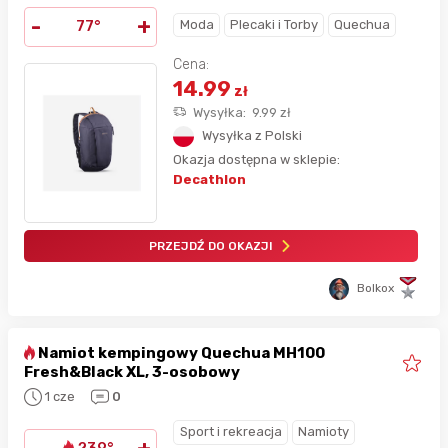
-
+
Moda
Plecaki i Torby
Quechua
77°
Cena:
14.99
zł
Wysyłka:
9.99
zł
Wysyłka z Polski
Okazja dostępna w sklepie:
Decathlon
PRZEJDŹ DO OKAZJI
Bolkox
Namiot kempingowy Quechua MH100
Fresh&Black XL, 3-osobowy
1 cze
0
Sport i rekreacja
Namioty