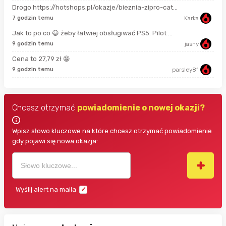
Drogo https://hotshops.pl/okazje/bieznia-zipro-cat...
2 m
7 godzin temu
Karka
Jak to po co 😃 żeby łatwiej obsługiwać PS5. Pilot ...
11 
9 godzin temu
jasny
Cena to 27,79 zł 😁
18 
9 godzin temu
parsley81
Chcesz otrzymać
powiadomienie o nowej okazji?
Wpisz słowo kluczowe na które chcesz otrzymać powiadomienie
gdy pojawi się nowa okazja:
Wyślij alert na maila