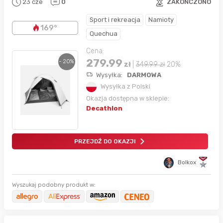
23 cze
0
ZAKOŃCZONO
Sport i rekreacja
Namioty
169°
Quechua
Cena:
279.99
- 20%
zł
|
349.99
zł
20%
Wysyłka:
DARMOWA
Wysyłka z Polski
Okazja dostępna w sklepie:
Decathlon
PRZEJDŹ DO OKAZJI
Bolkox
Wyszukaj podobny produkt w: