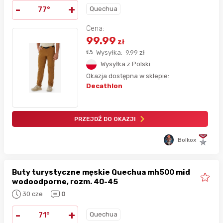
-
+
Quechua
77°
Cena:
99.99
zł
Wysyłka:
9.99
zł
Wysyłka z Polski
Okazja dostępna w sklepie:
Decathlon
PRZEJDŹ DO OKAZJI
Bolkox
Buty turystyczne męskie Quechua mh500 mid
wodoodporne, rozm. 40-45
30 cze
0
-
+
Quechua
71°