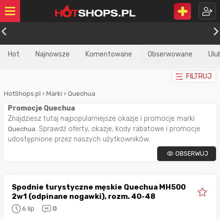
Hot
Najnowsze
Komentowane
Obserwowane
Ulu
FILTRUJ
HotShops.pl
›
Marki
›
Quechua
Promocje Quechua
Znajdziesz tutaj najpopularniejsze okazje i promocje marki
. Sprawdź oferty, okazje, kody rabatowe i promocje
Quechua
udostępnione przez naszych użytkowników.
OBSERWUJ
Spodnie turystyczne męskie Quechua MH500
2w1 (odpinane nogawki), rozm. 40-48
6 lip
0