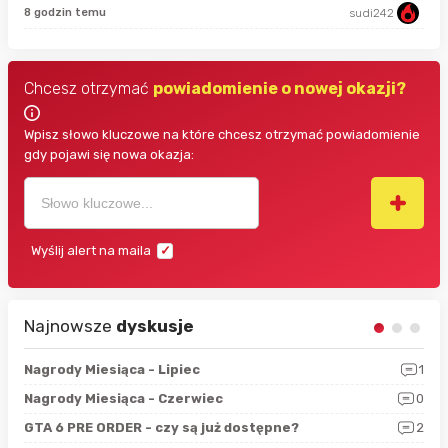
8 godzin temu
sudi242
Chcesz otrzymać
powiadomienie o nowej okazji?
Wpisz słowo kluczowe na które chcesz otrzymać powiadomienie
gdy pojawi się nowa okazja:
Wyślij alert na maila
Najnowsze
dyskusje
3
Nagrody Miesiąca - Lipiec
1
RAN
5
Nagrody Miesiąca - Czerwiec
0
Zno
4
GTA 6 PRE ORDER - czy są już dostępne?
2
Nag