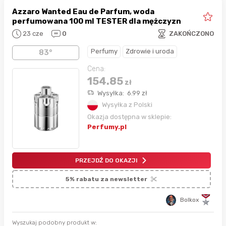
Azzaro Wanted Eau de Parfum, woda
perfumowana 100 ml TESTER dla mężczyzn
23 cze
0
ZAKOŃCZONO
Perfumy
Zdrowie i uroda
83°
Cena:
154.85
zł
Wysyłka:
6.99
zł
Wysyłka z Polski
Okazja dostępna w sklepie:
Perfumy.pl
PRZEJDŹ DO OKAZJI
5% rabatu za newsletter
Bolkox
Wyszukaj podobny produkt w: