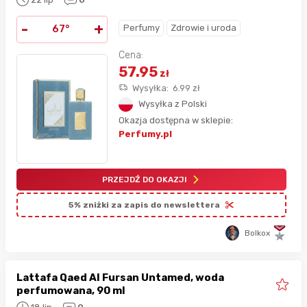
-
+
Perfumy
Zdrowie i uroda
67°
Cena:
57.95
zł
Wysyłka:
6.99
zł
Wysyłka z Polski
Okazja dostępna w sklepie:
Perfumy.pl
PRZEJDŹ DO OKAZJI
5% zniżki za zapis do newslettera
Bolkox
Lattafa Qaed Al Fursan Untamed, woda
perfumowana, 90 ml