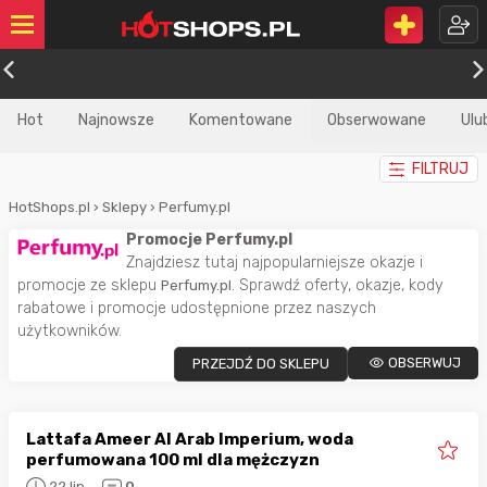
Hot
Najnowsze
Komentowane
Obserwowane
Ulu
FILTRUJ
HotShops.pl
›
Sklepy
›
Perfumy.pl
Promocje Perfumy.pl
Znajdziesz tutaj najpopularniejsze okazje i
promocje ze sklepu
. Sprawdź oferty, okazje, kody
Perfumy.pl
rabatowe i promocje udostępnione przez naszych
użytkowników.
OBSERWUJ
PRZEJDŹ DO SKLEPU
Lattafa Ameer Al Arab Imperium, woda
perfumowana 100 ml dla mężczyzn
22 lip
0