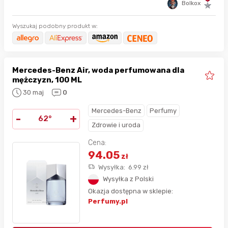
Bolkox
Wyszukaj podobny produkt w:
Mercedes-Benz Air, woda perfumowana dla
mężczyzn, 100 ML
30 maj
0
Mercedes-Benz
Perfumy
-
+
62°
Zdrowie i uroda
Cena:
94.05
zł
Wysyłka:
6.99
zł
Wysyłka z Polski
Okazja dostępna w sklepie:
Perfumy.pl