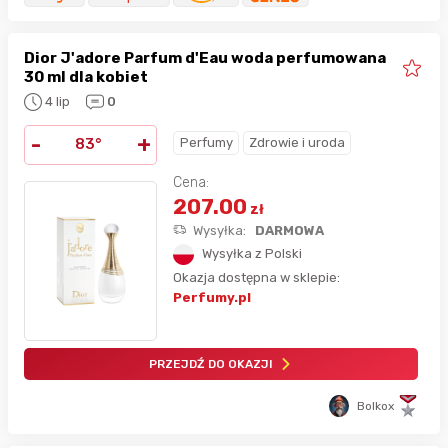
Dior J'adore Parfum d'Eau woda perfumowana
30 ml dla kobiet
4 lip
0
-
+
Perfumy
Zdrowie i uroda
83°
Cena:
207.00
zł
Wysyłka:
DARMOWA
Wysyłka z Polski
Okazja dostępna w sklepie:
Perfumy.pl
PRZEJDŹ DO OKAZJI
Bolkox