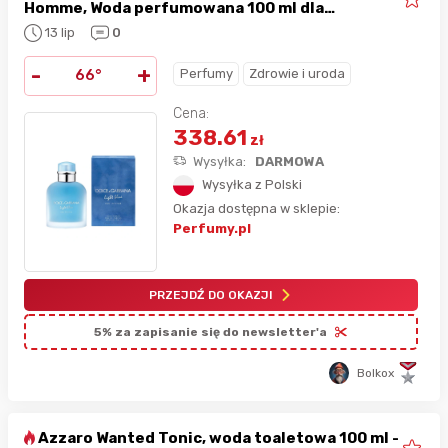
Homme, Woda perfumowana 100 ml dla
mężczyzn
13 lip
0
-
+
Perfumy
Zdrowie i uroda
66°
Cena:
338.61
zł
Wysyłka:
DARMOWA
Wysyłka z Polski
Okazja dostępna w sklepie:
Perfumy.pl
PRZEJDŹ DO OKAZJI
5% za zapisanie się do newsletter'a
Bolkox
Azzaro Wanted Tonic, woda toaletowa 100 ml -