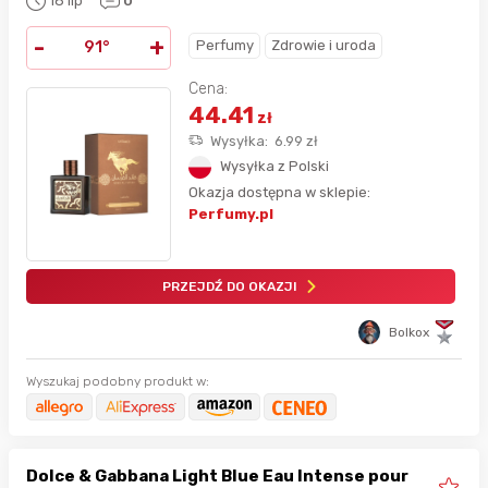
18 lip
0
-
+
Perfumy
Zdrowie i uroda
91°
Cena:
44.41
zł
Wysyłka:
6.99
zł
Wysyłka z Polski
Okazja dostępna w sklepie:
Perfumy.pl
PRZEJDŹ DO OKAZJI
Bolkox
Wyszukaj podobny produkt w:
Dolce & Gabbana Light Blue Eau Intense pour