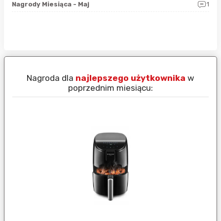
0
Nagrody Miesiąca - Maj
1
Rap
Nagroda dla
najlepszego użytkownika
w
N
poprzednim miesiącu: