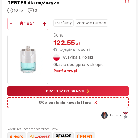
TESTER dla mężczyzn
10 lip
0
-
+
Perfumy
Zdrowie i uroda
185°
Cena:
122.55
zł
Wysyłka:
6.99
zł
Wysyłka z Polski
Okazja dostępna w sklepie:
Perfumy.pl
PRZEJDŹ DO OKAZJI
5% z zapis do newslettera
Bolkox
Wyszukaj podobny produkt w: