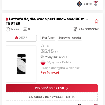
Bolkox
Lattafa Najdia, woda perfumowana,100 ml -
TESTER
17 cze
0
ZAKOŃCZONO
Perfumy
Zdrowie i uroda
253°
Cena:
35.15
zł
Wysyłka:
6.99
zł
Wysyłka z Polski
Okazja dostępna w sklepie:
Perfumy.pl
PRZEJDŹ DO OKAZJI
5% rabatu za NEWSLETTER