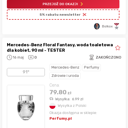
PRZEJDŹ DO OKAZJI
5% rabatu newsletter
Bolkox
Mercedes-Benz Floral Fantasy, woda toaletowa
dla kobiet, 90 ml - TESTER
16 maj
0
ZAKOŃCZONO
Mercedes-Benz
Perfumy
91°
Zdrowie i uroda
Cena:
79.80
zł
Wysyłka:
6.99
zł
Wysyłka z Polski
Okazja dostępna w sklepie:
Perfumy.pl