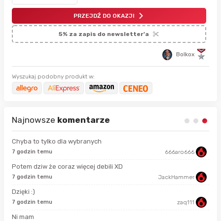
PRZEJDŹ DO OKAZJI
5% za zapis do newsletter'a
Bolkox
Wyszukaj podobny produkt w:
Najnowsze
komentarze
Chyba to tylko dla wybranych
7 godzin temu
666aro666
11 
Potem dziw że coraz więcej debili XD
4 m
7 godzin temu
JackHammer
Dzięki :)
47 
7 godzin temu
zaq111
Ni mam
48 