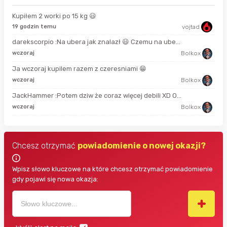
Kupiłem 2 worki po 15 kg 😃
19 godzin temu
vojtad
15 
darekscorpio :Na ubera jak znalazł 😃 Czemu na ube...
2 m
wczoraj
Bolkox
Ja wczoraj kupilem razem z czeresniami 😁
50 
wczoraj
Bolkox
JackHammer :Potem dziw że coraz więcej debili XD O...
god
wczoraj
Bolkox
Chcesz otrzymać
powiadomienie o nowej okazji?
Wpisz słowo kluczowe na które chcesz otrzymać powiadomienie
gdy pojawi się nowa okazja: