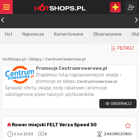
Hot
Najnowsze
Komentowane
Obserwowane
Ulu
FILTRUJ
HotShops.pl
›
Sklepy
›
Centrumrowerowe.pl
Promocje Centrumrowerowe.pl
Znajdziesz tutaj najpopularniejsze okazje i
promocje ze sklepu
.
Centrumrowerowe.pl
Sprawdź oferty, okazje, kody rabatowe i promocje
udostępnione przez naszych użytkowników.
OBSERWUJ
Rower miejski FELT Verza Speed 50
6 lut 2024
5
ZAKOŃCZONO