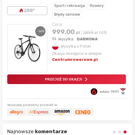
Sport i rekreacja
Rowery
288°
Błędy cenowe
Cena:
999.00
- 66%
zł
|
2899
zł
66%
Wysyłka:
DARMOWA
Wysyłka z Polski
Okazja dostępna w sklepie:
Centrumrowerowe.pl
PRZEJDŹ DO OKAZJI
edzio-1991
Wyszukaj podobny produkt w:
Najnowsze
komentarze