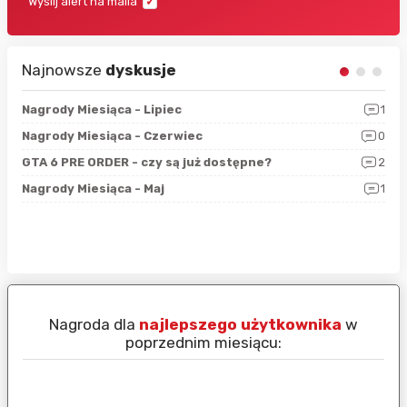
Wyślij alert na maila
Najnowsze
dyskusje
3
Nagrody Miesiąca - Lipiec
1
RAN
5
Nagrody Miesiąca - Czerwiec
0
Zno
4
GTA 6 PRE ORDER - czy są już dostępne?
2
Nag
0
Nagrody Miesiąca - Maj
1
Rap
Nagroda dla
najlepszego użytkownika
w
N
poprzednim miesiącu: